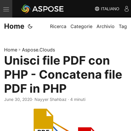
ITALIANO
V
ä
Home
x
Ricerca
Categorie
Archivio
Tag
l
a
Home
»
Aspose.Clouds
n
Unisci file PDF con
a
v
PHP - Concatena file
i
g
PDF in PHP
e
June 30, 2020
· Nayyer Shahbaz · 4 minuti
r
i
n
g