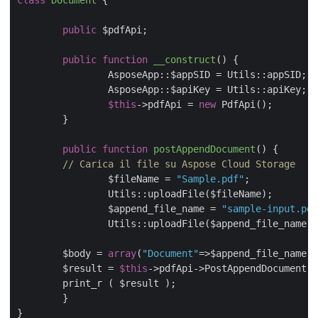
class
Document
{

public
 $pdfApi;

public
function
__construct
(
) 
{

		AsposeApp::$appSID = Utils::appSID;

		AsposeApp::$apiKey = Utils::apiKey;

$this
->pdfApi = 
new
 PdfApi();

	}

public
function
postAppendDocument
(
) 
{

// Carica il file su Aspose Cloud Storage
		$fileName = 
"Sample.pdf"
;

		Utils::uploadFile($fileName);

		$append_file_name = 
"sample-input.pdf
		Utils::uploadFile($append_file_name);

        $body = 
array
(
"Document"
=>$append_file_name);

        $result = 
$this
->pdfApi->PostAppendDocument($
        print_r ( $result );

	}

}
