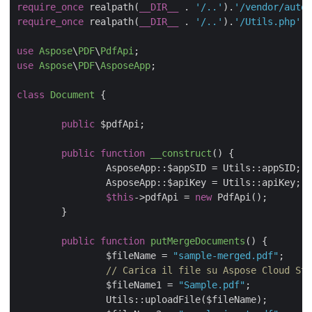
require_once
 realpath(
__DIR__
 . 
'/..'
).
'/vendor/autol
require_once
 realpath(
__DIR__
 . 
'/..'
).
'/Utils.php'
;

use
Aspose
\
PDF
\
PdfApi
use
Aspose
\
PDF
\
AsposeApp
;

class
Document
{

public
 $pdfApi;

public
function
__construct
(
) 
{

		AsposeApp::$appSID = Utils::appSID;

		AsposeApp::$apiKey = Utils::apiKey;

$this
->pdfApi = 
new
 PdfApi();

	}

public
function
putMergeDocuments
(
) 
{

		$fileName = 
"sample-merged.pdf"
;

// Carica il file su Aspose Cloud Sto
		$fileName1 = 
"Sample.pdf"
;

		Utils::uploadFile($fileName);
