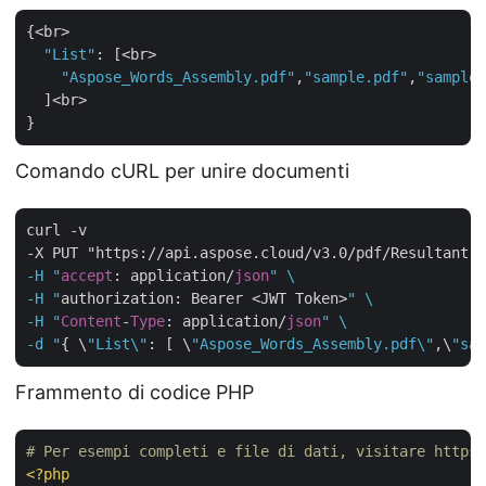
{<br>

"List"
: [<br>

"Aspose_Words_Assembly.pdf"
,
"sample.pdf"
,
"sample_
  ]<br>

Comando cURL per unire documenti
curl -v 

-X PUT "https://api.aspose.cloud/v3.0/pdf/Resultant.p
-H "
accept
: application/
json
" \

-H "
authorization: Bearer <JWT Token>
" \

-H "
Content
-
Type
: application/
json
" \

-d "
{ \
"List\"
: [ \
"Aspose_Words_Assembly.pdf\"
,\
"sam
Frammento di codice PHP
# Per esempi completi e file di dati, visitare https
<?php