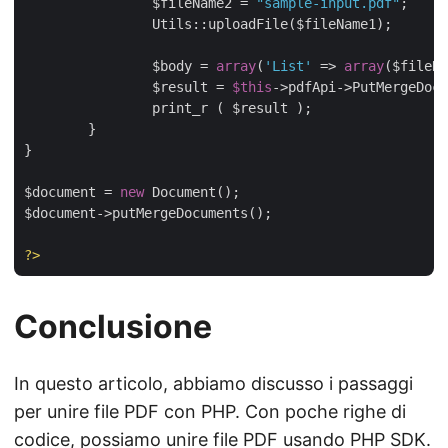
		$fileName2 = 
"sample-input.pdf"
;

		Utils::uploadFile($fileName1);

		$body = 
array
(
'List'
 => 
array
($fileNa
		$result = 
$this
->pdfApi->PutMergeDocu
		print_r ( $result );

	}

}

$document = 
new
 Document();

$document->putMergeDocuments();

?>
Conclusione
In questo articolo, abbiamo discusso i passaggi
per unire file PDF con PHP. Con poche righe di
codice, possiamo unire file PDF usando PHP SDK.