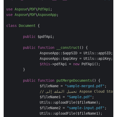
use
Aspose
\
PDF
\
PdfApi
use
Aspose
\
PDF
\
AsposeApp
;

class
Document
{

public
 $pdfApi;

public
function
__construct
(
) 
{

		AsposeApp::$appSID = Utils::appSID;

		AsposeApp::$apiKey = Utils::apiKey;

$this
->pdfApi = 
new
 PdfApi();

	}

public
function
putMergeDocuments
(
) 
{

		$fileName = 
"sample-merged.pdf"
;

ل الملف إلى Aspose Cloud Storage
		$fileName1 = 
"Sample.pdf"
;

		Utils::uploadFile($fileName);

		$fileName2 = 
"sample-input.pdf"
;

		Utils::uploadFile($fileName1);
