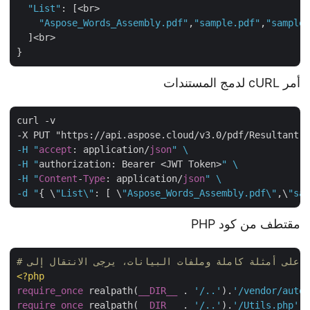
"List"
: [<br>

"Aspose_Words_Assembly.pdf"
,
"sample.pdf"
,
"sampl
  ]<br>

أمر cURL لدمج المستندات
curl -v 

-X PUT "https://api.aspose.cloud/v3.0/pdf/Resultant
-H "
accept
: application/
json
" \

-H "
authorization: Bearer <JWT Token>
" \

-H "
Content
-
Type
: application/
json
" \

-d "
{ \
"List\"
: [ \
"Aspose_Words_Assembly.pdf\"
,\
"s
مقتطف من كود PHP
<?php
require_once
 realpath(
__DIR__
 . 
'/..'
).
'/vendor/aut
require_once
 realpath(
__DIR__
 . 
'/..'
).
'/Utils.php'
;