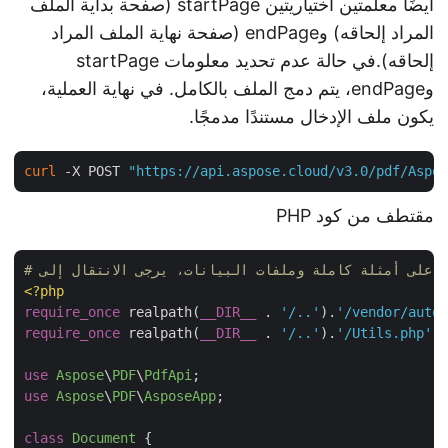
أيضًا معلمتين اختياريتين startPage (صفحة بداية الملف
المراد إلحاقه) وendPage (صفحة نهاية الملف المراد
إلحاقه).في حالة عدم تحديد معلومات startPage
وendPage، يتم دمج الملف بالكامل. في نهاية العملية،
يكون ملف الإدخال مستندًا مدمجًا.
curl
 -X POST 
"https://api.aspose.cloud/v3.0/pdf/Asp
مقتطف من كود PHP
<?php
require_once
 realpath(
__DIR__
 . 
'/..'
).
'/vendor/aut
require_once
 realpath(
__DIR__
 . 
'/..'
).
'/Utils.php'
;
use
Aspose
\
PDF
\
PdfApi
use
Aspose
\
PDF
\
AsposeApp
;

class
Document
{
