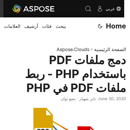
عربي
T
o
Home
يبحث
فئات
أرشيف
العلامات
g
g
l
الصفحة الرئيسية
»
Aspose.Clouds
e
دمج ملفات PDF
n
a
باستخدام PHP - ربط
v
i
ملفات PDF في PHP
g
June 30, 2020
· ناير شهباز · بضع ثوان
a
t
i
o