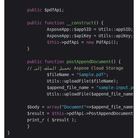
public
 $pdfApi;

public
function
__construct
(
) 
{

		AsposeApp::$appSID = Utils::appSID;

		AsposeApp::$apiKey = Utils::apiKey;

$this
->pdfApi = 
new
 PdfApi();

	}

public
function
postAppendDocument
(
) 
{

// تحميل الملف إلى Aspose Cloud Storage
		$fileName = 
"Sample.pdf"
;

		Utils::uploadFile($fileName);

		$append_file_name = 
"sample-input.p
		Utils::uploadFile($append_file_name);

        $body = 
array
(
"Document"
=>$append_file_name)
        $result = 
$this
->pdfApi->PostAppendDocument
        print_r ( $result );

	}

}
