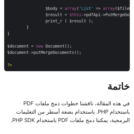
		$body = 
array
(
'List'
 => 
array
($fileN
		$result = 
$this
->pdfApi->PutMergeDo
		print_r ( $result );

	}

}

$document = 
new
 Document();

$document->putMergeDocuments();

?>
خاتمة
في هذه المقالة، ناقشنا خطوات دمج ملفات PDF
باستخدام PHP. باستخدام بضعة أسطر من التعليمات
البرمجية، يمكننا دمج ملفات PDF باستخدام PHP SDK.