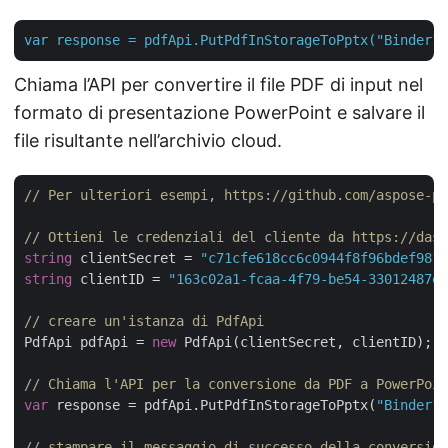
var
response
=
pdfApi.PutPdfInStorageToPptx("Binder1.
Chiama l’API per convertire il file PDF di input nel
formato di presentazione PowerPoint e salvare il
file risultante nell’archivio cloud.
// Per ulteriori esempi, https://github.com/aspose-pd
// Ottieni le credenziali del cliente da https://dash
string
 clientSecret = 
"c71cfe618cc6c0944f8f96bdef9813
string
 clientID = 
"163c02a1-fcaa-4f79-be54-33012487e7
// creare un'istanza di PdfApi
PdfApi pdfApi = 
new
 PdfApi(clientSecret, clientID);

// Chiama l'API per la conversione da PDF a PowerPoin
var
 response = pdfApi.PutPdfInStorageToPptx(
"Binder1.
// stampare il messaggio di successo della conversion