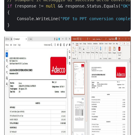
if
 (response != 
null
 && response.Status.Equals(
"OK"
))

{

    Console.WriteLine(
"PDF to PPT conversion complete