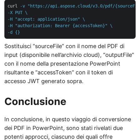
curl
-v "https://api.aspose.cloud/v3.0/pdf/{sourceFil
-X PUT \

-H "accept: application/json" \

-H "authorization: Bearer {accessToken}" \

-d {}
Sostituisci “sourceFile” con il nome del PDF di
input (disponibile nell’archivio cloud), “outputFile”
con il nome della presentazione PowerPoint
risultante e “accessToken” con il token di
accesso JWT generato sopra.
Conclusione
In conclusione, in questo viaggio di conversione
dei PDF in PowerPoint, sono stati rivelati due
potenti approcci, ciascuno dei quali offre