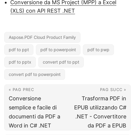
Conversione da MS Project (MPP) a Excel
(XLS) con API REST .NET
Aspose.PDF Cloud Product Family
pdf to ppt
pdf to powerpoint
pdf to pwp
pdf to pptx
convert pdf to ppt
convert pdf to powerpoint
« PAG PREC
PAG SUCC »
Conversione
Trasforma PDF in
semplice e facile di
EPUB utilizzando C#
documenti da PDF a
.NET - Convertitore
Word in C# .NET
da PDF a EPUB