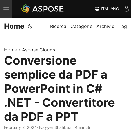
ITALIANO
V
ä
Home
x
Ricerca
Categorie
Archivio
Tag
l
a
Home
»
Aspose.Clouds
n
Conversione
a
v
semplice da PDF a
i
g
PowerPoint in C#
e
.NET - Convertitore
r
i
da PDF a PPT
n
g
February 2, 2024
· Nayyer Shahbaz · 4 minuti