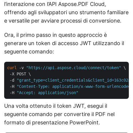
l’interazione con l’API Aspose.PDF Cloud,
offrendo agli sviluppatori uno strumento familiare
e versatile per avviare processi di conversione.
Ora, il primo passo in questo approccio è
generare un token di accesso JWT utilizzando il
seguente comando:
curl
 -v 
"https://api.aspose.cloud/connect/token"
 \

 -X POST \

 -d 
"grant_type=client_credentials&client_id=163c02a1
 -H 
"Content-Type: application/x-www-form-urlencoded"
 -H 
"Accept: application/json"
Una volta ottenuto il token JWT, esegui il
seguente comando per convertire il PDF nel
formato di presentazione PowerPoint.