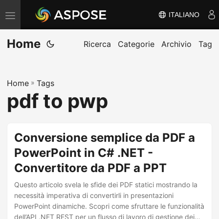
ITALIANO
V
ä
Home
x
Ricerca
Categorie
Archivio
Tag
l
a
Home
»
Tags
n
pdf to pwp
a
v
i
Conversione semplice da PDF a
g
PowerPoint in C# .NET -
e
Convertitore da PDF a PPT
r
i
Questo articolo svela le sfide dei PDF statici mostrando la
n
necessità imperativa di convertirli in presentazioni
PowerPoint dinamiche. Scopri come sfruttare le funzionalità
g
dell’API .NET REST per un flusso di lavoro di gestione dei