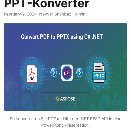
PPT-Konverter
a
l
February 2, 2024
· Nayyer Shahbaz · 4 min
t
e
n
So konvertieren Sie PDF mithilfe der .NET REST API in eine
PowerPoint-Präsentation.