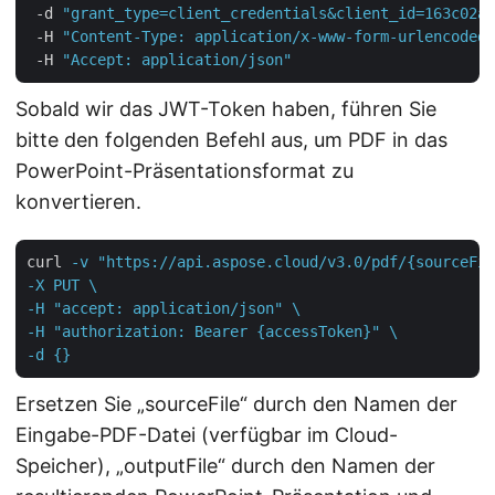
 -d 
"grant_type=client_credentials&client_id=163c02a1
 -H 
"Content-Type: application/x-www-form-urlencoded"
 -H 
"Accept: application/json"
Sobald wir das JWT-Token haben, führen Sie
bitte den folgenden Befehl aus, um PDF in das
PowerPoint-Präsentationsformat zu
konvertieren.
curl
-v "https://api.aspose.cloud/v3.0/pdf/{sourceFil
-X PUT \

-H "accept: application/json" \

-H "authorization: Bearer {accessToken}" \

-d {}
Ersetzen Sie „sourceFile“ durch den Namen der
Eingabe-PDF-Datei (verfügbar im Cloud-
Speicher), „outputFile“ durch den Namen der