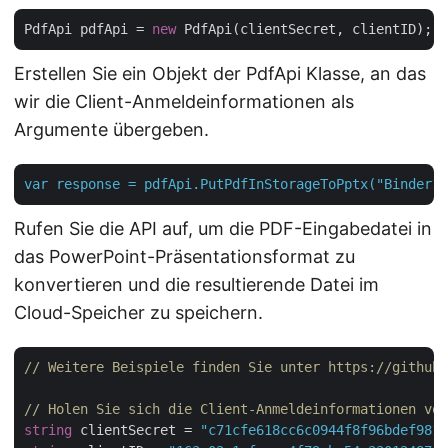
PdfApi pdfApi = 
new
Erstellen Sie ein Objekt der PdfApi Klasse, an das
wir die Client-Anmeldeinformationen als
Argumente übergeben.
var
response
=
pdfApi.PutPdfInStorageToPptx("Binder1.
Rufen Sie die API auf, um die PDF-Eingabedatei in
das PowerPoint-Präsentationsformat zu
konvertieren und die resultierende Datei im
Cloud-Speicher zu speichern.
// Weitere Beispiele finden Sie unter https://github.
// Holen Sie sich die Client-Anmeldeinformationen von
string
 clientSecret = 
"c71cfe618cc6c0944f8f96bdef9813