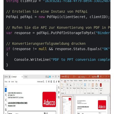
string
 clientID = 
"163c02a1-fcaa-4f79-be54-33012487e7
// Erstellen Sie eine Instanz von PdfApi
PdfApi pdfApi = 
new
 PdfApi(clientSecret, clientID);

// Rufen Sie die API zur Konvertierung von PDF in Pow
var
 response = pdfApi.PutPdfInStorageToPptx(
"Binder1.
// Konvertierungserfolgsmeldung drucken
if
 (response != 
null
 && response.Status.Equals(
"OK"
))

{

    Console.WriteLine(
"PDF to PPT conversion complete