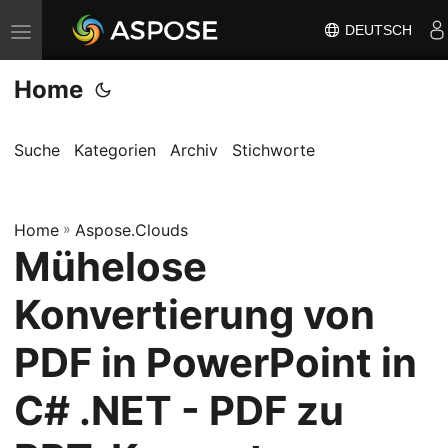
DEUTSCH
N
a
Home
v
i
g
Suche
Kategorien
Archiv
Stichworte
a
t
Home
i
»
Aspose.Clouds
Mühelose
o
n
Konvertierung von
u
m
PDF in PowerPoint in
s
C# .NET - PDF zu
c
h