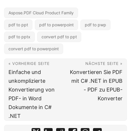
Aspose.PDF Cloud Product Family
pdf to ppt
pdf to powerpoint
pdf to pwp
pdf to pptx
convert pdf to ppt
convert pdf to powerpoint
« VORHERIGE SEITE
NÄCHSTE SEITE »
Einfache und
Konvertieren Sie PDF
unkomplizierte
mit C# .NET in EPUB
Konvertierung von
- PDF zu EPUB-
PDF- in Word
Konverter
Dokumente in C#
.NET