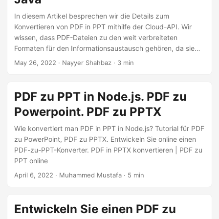
Aspose.Slides Cloud SDK und geben zusätzliche Tipps und
Erkenntnisse zur Optimierung Ihrer Konvertierungen.
In diesem Artikel besprechen wir die Details zum
Konvertieren von PDF in PPT mithilfe der Cloud-API. Wir
wissen, dass PDF-Dateien zu den weit verbreiteten
Formaten für den Informationsaustausch gehören, da sie
sich sehr gut an verschiedene Plattformen anpassen
May 26, 2022
· Nayyer Shahbaz · 3 min
lassen. Auf der anderen Seite wird PowerPoint für die
Informationspräsentation in Organisationen und
verschiedenen Instituten verwendet, sodass wir, falls die
PDF zu PPT in Node.js. PDF zu
Quelldatei im PDF-Format geteilt wird, PDF direkt in das
Powerpoint. PDF zu PPTX
PowerPoint-Format konvertieren können.
Wie konvertiert man PDF in PPT in Node.js? Tutorial für PDF
zu PowerPoint, PDF zu PPTX. Entwickeln Sie online einen
PDF-zu-PPT-Konverter. PDF in PPTX konvertieren | PDF zu
PPT online
April 6, 2022
· Muhammed Mustafa · 5 min
Entwickeln Sie einen PDF zu