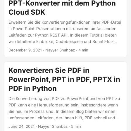
PPT-Konverter mit dem Python
Cloud SDK
Erweitern Sie die Konvertierungsfunktionen Ihrer PDF-Datei
in PowerPoint-Präsentationen mit unserem umfassenden
Leitfaden zur Python REST API. In diesem Tutorial bieten
wir detaillierte Einblicke, Codebeispiele und Schritt-für-
Schritt-Anleitungen, um den Konvertierungsprozess von
December 9, 2021
· Nayyer Shahbaz · 4 min
PDF in PowerPoint effizient und zugänglich zu gestalten.
Konvertieren Sie PDF in
PowerPoint, PPT in PDF, PPTX in
PDF in Python
Die Konvertierung von PDF zu PowerPoint und von PPT zu
PDF kann eine Herausforderung sein, insbesondere wenn
Sie neu im Prozess sind. In diesem Blog bieten wir einen
umfassenden Leitfaden, der Ihnen hilft, PDF schnell und
einfach in PowerPoint und umgekehrt zu konvertieren. Wir
June 24, 2021
· Nayyer Shahbaz · 5 min
decken die besten Werkzeuge und Methoden ab, um