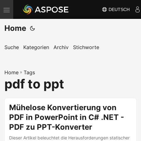
DEUTSCH
N
a
Home
v
i
g
Suche
Kategorien
Archiv
Stichworte
a
t
Home
i
»
Tags
pdf to ppt
o
n
u
Mühelose Konvertierung von
m
PDF in PowerPoint in C# .NET -
s
c
PDF zu PPT-Konverter
h
Dieser Artikel beleuchtet die Herausforderungen statischer