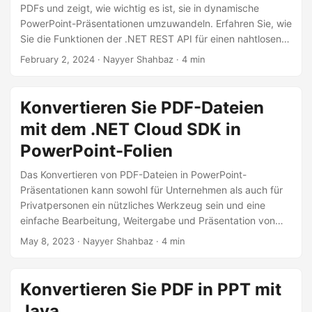
a
PDFs und zeigt, wie wichtig es ist, sie in dynamische
l
PowerPoint-Präsentationen umzuwandeln. Erfahren Sie, wie
Sie die Funktionen der .NET REST API für einen nahtlosen
t
Dokumentenverwaltungs-Workflow nutzen können.
February 2, 2024
· Nayyer Shahbaz · 4 min
e
n
Konvertieren Sie PDF-Dateien
mit dem .NET Cloud SDK in
PowerPoint-Folien
Das Konvertieren von PDF-Dateien in PowerPoint-
Präsentationen kann sowohl für Unternehmen als auch für
Privatpersonen ein nützliches Werkzeug sein und eine
einfache Bearbeitung, Weitergabe und Präsentation von
Informationen ermöglichen. Mit Hilfe des Aspose.Slides
May 8, 2023
· Nayyer Shahbaz · 4 min
Cloud SDK für .NET kann dieser Prozess schnell und
einfach durchgeführt werden. In diesem Artikel
beschreiben wir die Schritte zum Konvertieren von PDF-
Konvertieren Sie PDF in PPT mit
Dateien in PowerPoint-Präsentationen mit dem
Java