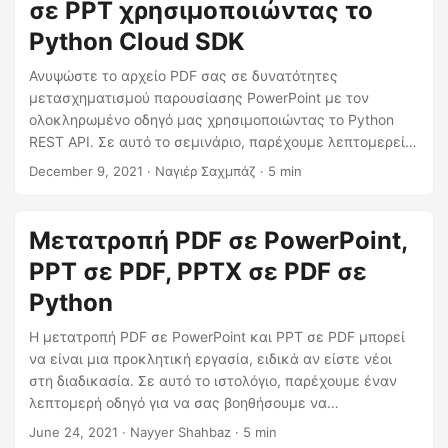
σε PPT χρησιμοποιώντας το
Python Cloud SDK
Ανυψώστε το αρχείο PDF σας σε δυνατότητες
μετασχηματισμού παρουσίασης PowerPoint με τον
ολοκληρωμένο οδηγό μας χρησιμοποιώντας το Python
REST API. Σε αυτό το σεμινάριο, παρέχουμε λεπτομερείς
πληροφορίες, δείγματα κώδικα και οδηγίες βήμα προς
December 9, 2021
· Ναγιέρ Σαχμπάζ · 5 min
βήμα για να κάνουμε τη διαδικασία μετατροπής PDF σε
PowerPoint αποτελεσματική και προσβάσιμη.
Μετατροπή PDF σε PowerPoint,
PPT σε PDF, PPTX σε PDF σε
Python
Η μετατροπή PDF σε PowerPoint και PPT σε PDF μπορεί
να είναι μια προκλητική εργασία, ειδικά αν είστε νέοι
στη διαδικασία. Σε αυτό το ιστολόγιο, παρέχουμε έναν
λεπτομερή οδηγό για να σας βοηθήσουμε να
μετατρέψετε το PDF σε PowerPoint και αντίστροφα
June 24, 2021
· Nayyer Shahbaz · 5 min
γρήγορα και εύκολα. Καλύπτουμε τα καλύτερα εργαλεία