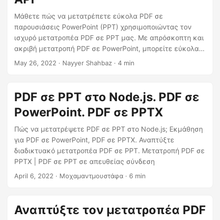
βελτιστοποίηση των μετατροπών σας.
Μάθετε πώς να μετατρέπετε εύκολα PDF σε
παρουσιάσεις PowerPoint (PPT) χρησιμοποιώντας τον
ισχυρό μετατροπέα PDF σε PPT μας. Με απρόσκοπτη και
ακριβή μετατροπή PDF σε PowerPoint, μπορείτε εύκολα
να μετατρέψετε τα έγγραφα PDF σας σε δυναμικές και
May 26, 2022
· Nayyer Shahbaz · 4 min
επεξεργάσιμες παρουσιάσεις PowerPoint. Αποχαιρετήστε
την χειροκίνητη αντιγραφή και επικόλληση και τις
κουραστικές ρυθμίσεις μορφοποίησης και ανακαλύψτε
PDF σε PPT στο Node.js. PDF σε
τις δυνατότητες του Java Cloud SDK για τη μετατροπή
PowerPoint. PDF σε PPTX
παρουσιάσεων PDF σε PowerPoint.
Πώς να μετατρέψετε PDF σε PPT στο Node.js; Εκμάθηση
για PDF σε PowerPoint, PDF σε PPTX. Αναπτύξτε
διαδικτυακό μετατροπέα PDF σε PPT. Μετατροπή PDF σε
PPTX | PDF σε PPT σε απευθείας σύνδεση
April 6, 2022
· Μοχαμαντμουστάφα · 6 min
Αναπτύξτε τον μετατροπέα PDF