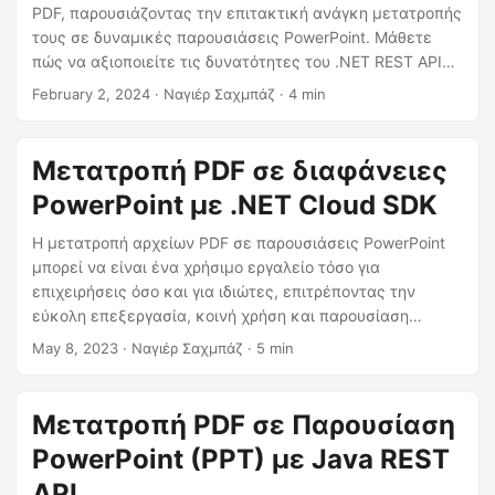
η
PDF, παρουσιάζοντας την επιτακτική ανάγκη μετατροπής
ς
τους σε δυναμικές παρουσιάσεις PowerPoint. Μάθετε
πώς να αξιοποιείτε τις δυνατότητες του .NET REST API
για απρόσκοπτη ροή εργασιών διαχείρισης εγγράφων.
February 2, 2024
· Ναγιέρ Σαχμπάζ · 4 min
Μετατροπή PDF σε διαφάνειες
PowerPoint με .NET Cloud SDK
Η μετατροπή αρχείων PDF σε παρουσιάσεις PowerPoint
μπορεί να είναι ένα χρήσιμο εργαλείο τόσο για
επιχειρήσεις όσο και για ιδιώτες, επιτρέποντας την
εύκολη επεξεργασία, κοινή χρήση και παρουσίαση
πληροφοριών. Με τη βοήθεια του Aspose.Slides Cloud SDK
May 8, 2023
· Ναγιέρ Σαχμπάζ · 5 min
για .NET, αυτή η διαδικασία μπορεί να επιτευχθεί
γρήγορα και εύκολα. Σε αυτό το άρθρο, θα περιγράψουμε
τα βήματα για τη μετατροπή αρχείων PDF σε
Μετατροπή PDF σε Παρουσίαση
παρουσιάσεις PowerPoint χρησιμοποιώντας το
PowerPoint (PPT) με Java REST
Aspose.Slides Cloud SDK, καθώς και θα παρέχουμε
πρόσθετες συμβουλές και πληροφορίες για τη
API