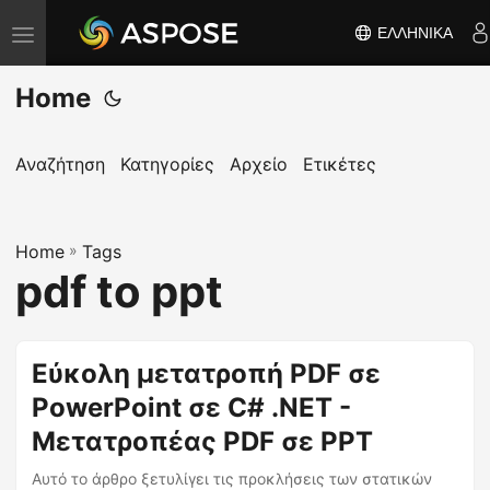
ΕΛΛΗΝΙΚΆ
Ε
ν
Home
α
λ
λ
Αναζήτηση
Κατηγορίες
Αρχείο
Ετικέτες
α
γ
Home
ή
»
Tags
pdf to ppt
π
λ
ο
Εύκολη μετατροπή PDF σε
ή
PowerPoint σε C# .NET -
γ
η
Μετατροπέας PDF σε PPT
σ
Αυτό το άρθρο ξετυλίγει τις προκλήσεις των στατικών