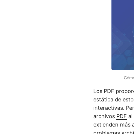
Cómo
Los PDF proporc
estática de est
interactivas. P
archivos
PDF
al
extienden más al
problemas archi