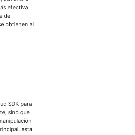
ás efectiva.
je de
se obtienen al
oud SDK para
te, sino que
manipulación
incipal, esta