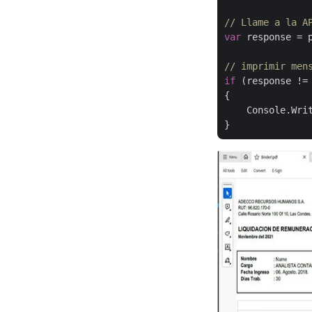
// Llame a la A
var
 response = 
// imprimir men
if
 (response !=
{

    Console.Wri