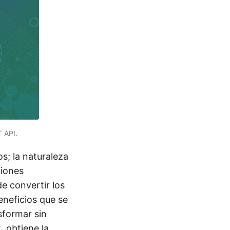
 API.
; la naturaleza
ciones
e convertir los
neficios que se
sformar sin
 obtiene la