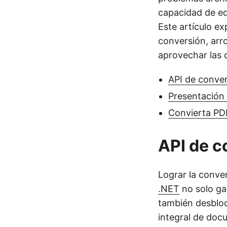
capacidad de ed
Este artículo ex
conversión, arr
aprovechar las 
API de conve
Presentación
Convierta P
API de c
Lograr la conve
.NET
no solo gar
también desbloq
integral de docu