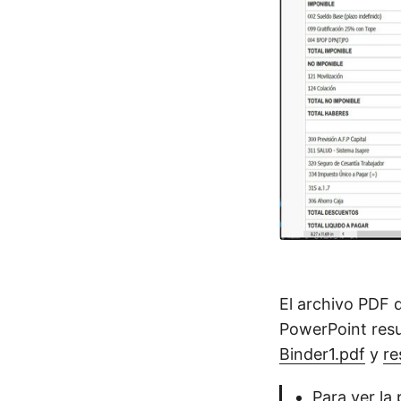
El archivo PDF d
PowerPoint res
Binder1.pdf
y
re
Para ver la