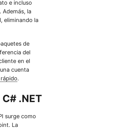
to e incluso
. Además, la
, eliminando la
paquetes de
ferencia del
liente en el
 una cuenta
o rápido
.
n C# .NET
PI surge como
int. La