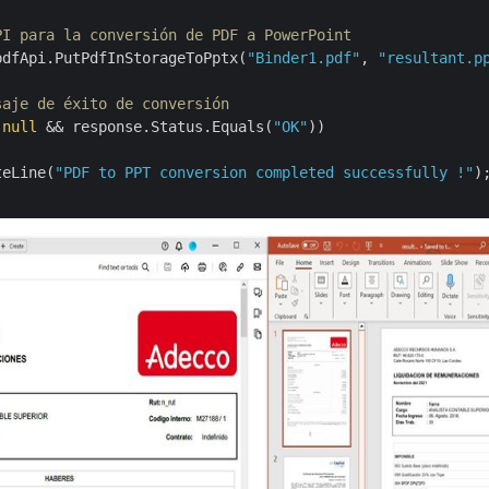
PI para la conversión de PDF a PowerPoint
pdfApi.PutPdfInStorageToPptx(
"Binder1.pdf"
, 
"resultant.p
saje de éxito de conversión
 
null
 && response.Status.Equals(
"OK"
))

teLine(
"PDF to PPT conversion completed successfully !"
);