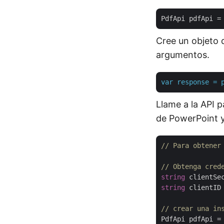
PdfApi pdfApi =
Cree un objeto 
argumentos.
var
response
=
Llame a la API 
de PowerPoint y
// Para obtener
// Obtenga cred
string
 clientSe
string
 clientID
// crear una in
PdfApi pdfApi =