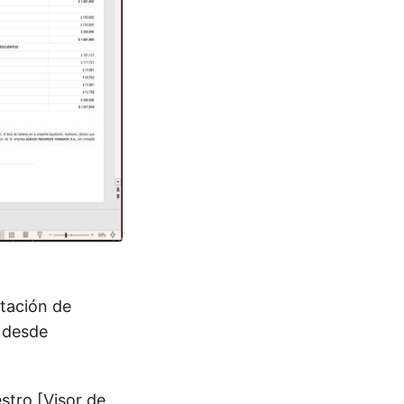
ntación de
 desde
estro [Visor de