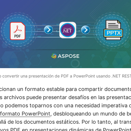
 convertir una presentación de PDF a PowerPoint usando .NET REST
ionan un formato estable para compartir documentos
os archivos puede presentar desafíos en las presenta
ero podemos toparnos con una necesidad imperativa d
formato PowerPoint
, desbloqueando un mundo de be
lá de los documentos estáticos. Por lo tanto, al tran
vos PDF en presentaciones dinámicas de PowerPoint,