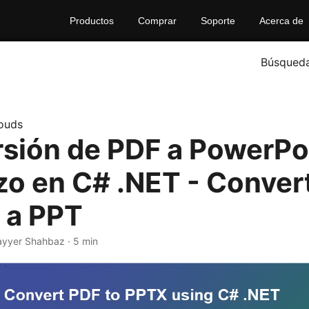
Productos
Comprar
Soporte
Acerca de
Búsqued
ouds
sión de PDF a PowerPoi
zo en C# .NET - Conver
 a PPT
ayyer Shahbaz · 5 min