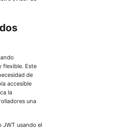
ndos
sando
flexible. Este
 necesidad de
ola accesible
ca la
rolladores una
so JWT usando el