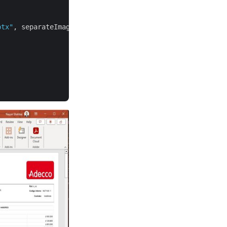
ptx"
, separateImages: 
false
, slidesAsImages: 
false
);


