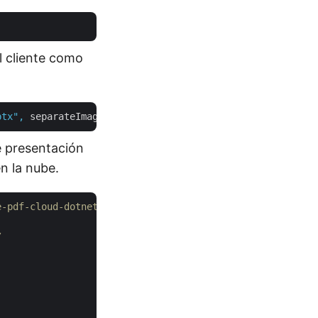
l cliente como
ptx"
,
separateImages:
false
,
slidesAsImages:
false
);
e presentación
n la nube.
e-pdf-cloud-dotnet/tree/master/Examples
/