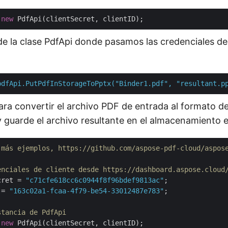
 
new
de la clase PdfApi donde pasamos las credenciales de
pdfApi.PutPdfInStorageToPptx("Binder1.pdf",
"resultant.p
para convertir el archivo PDF de entrada al formato d
 guarde el archivo resultante en el almacenamiento e
 más ejemplos, https://github.com/aspose-pdf-cloud/aspos
enciales de cliente desde https://dashboard.aspose.cloud
cret = 
"c71cfe618cc6c0944f8f96bdef9813ac"
 = 
"163c02a1-fcaa-4f79-be54-33012487e783"
;

stancia de PdfApi
 
new
 PdfApi(clientSecret, clientID);
