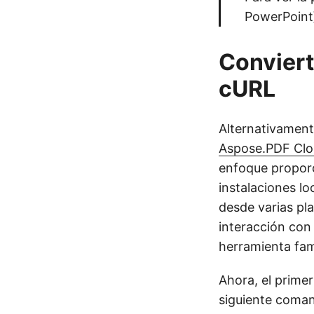
PowerPoint]
Convier
cURL
Alternativament
Aspose.PDF Cl
enfoque proporc
instalaciones lo
desde varias pl
interacción con
herramienta fami
Ahora, el prime
siguiente coma