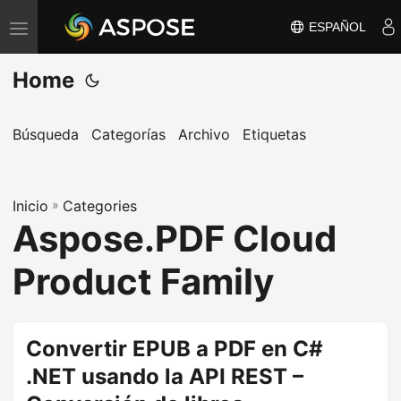
ESPAÑOL
A
l
Home
t
e
r
Búsqueda
Categorías
Archivo
Etiquetas
n
a
Inicio
r
»
Categories
Aspose.PDF Cloud
n
a
Product Family
v
e
g
Convertir EPUB a PDF en C#
a
.NET usando la API REST –
c