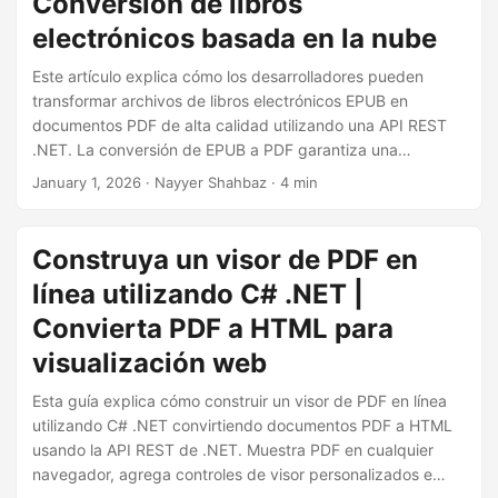
Conversión de libros
i
electrónicos basada en la nube
ó
n
Este artículo explica cómo los desarrolladores pueden
transformar archivos de libros electrónicos EPUB en
documentos PDF de alta calidad utilizando una API REST
.NET. La conversión de EPUB a PDF garantiza una
renderización consistente, una fácil compartición y la
January 1, 2026
· Nayyer Shahbaz · 4 min
preservación a largo plazo de los documentos.
Construya un visor de PDF en
línea utilizando C# .NET |
Convierta PDF a HTML para
visualización web
Esta guía explica cómo construir un visor de PDF en línea
utilizando C# .NET convirtiendo documentos PDF a HTML
usando la API REST de .NET. Muestra PDF en cualquier
navegador, agrega controles de visor personalizados e