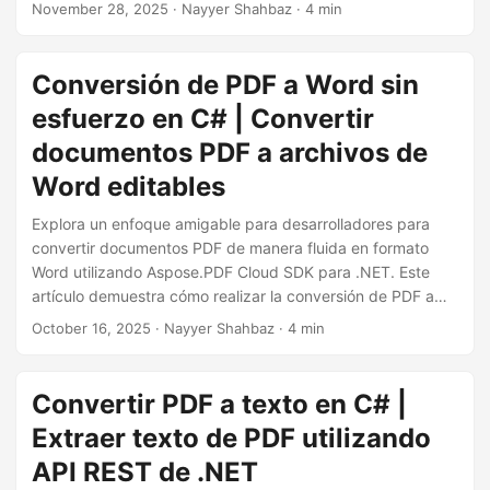
incrusta páginas renderizadas en HTML en tu propia
November 28, 2025
· Nayyer Shahbaz · 4 min
aplicación web.
Conversión de PDF a Word sin
esfuerzo en C# | Convertir
documentos PDF a archivos de
Word editables
Explora un enfoque amigable para desarrolladores para
convertir documentos PDF de manera fluida en formato
Word utilizando Aspose.PDF Cloud SDK para .NET. Este
artículo demuestra cómo realizar la conversión de PDF a
DOC y de PDF a DOCX en C#, lo que te permite crear tu
October 16, 2025
· Nayyer Shahbaz · 4 min
propio convertidor de PDF a Word que preserve el diseño,
el formato y el contenido con precisión.
Convertir PDF a texto en C# |
Extraer texto de PDF utilizando
API REST de .NET