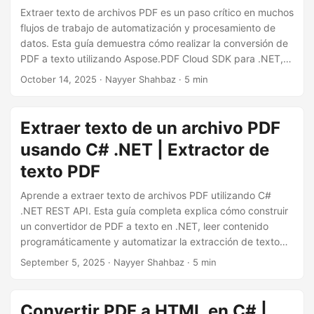
Extraer texto de archivos PDF es un paso crítico en muchos
flujos de trabajo de automatización y procesamiento de
datos. Esta guía demuestra cómo realizar la conversión de
PDF a texto utilizando Aspose.PDF Cloud SDK para .NET, lo
que permite a los desarrolladores copiar fácilmente texto
October 14, 2025
· Nayyer Shahbaz · 5 min
de PDF, construir un convertidor de PDF a TXT e integrar
capacidades de OCR para documentos escaneados, todo
a través de una única API REST.
Extraer texto de un archivo PDF
usando C# .NET | Extractor de
texto PDF
Aprende a extraer texto de archivos PDF utilizando C#
.NET REST API. Esta guía completa explica cómo construir
un convertidor de PDF a texto en .NET, leer contenido
programáticamente y automatizar la extracción de texto
de PDFs con alta precisión utilizando Aspose.PDF Cloud
September 5, 2025
· Nayyer Shahbaz · 5 min
SDK para .NET.
Convertir PDF a HTML en C# |