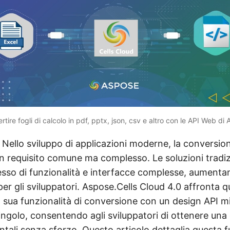
ire fogli di calcolo in pdf, pptx, json, csv e altro con le API Web di
Nello sviluppo di applicazioni moderne, la conversion
n requisito comune ma complesso. Le soluzioni tradiz
sso di funzionalità e interfacce complesse, aumentand
per gli sviluppatori. Aspose.Cells Cloud 4.0 affronta
 sua funzionalità di conversione con un design API mi
ingolo, consentendo agli sviluppatori di ottenere una
tali senza sforzo. Questo articolo dettaglia questa f