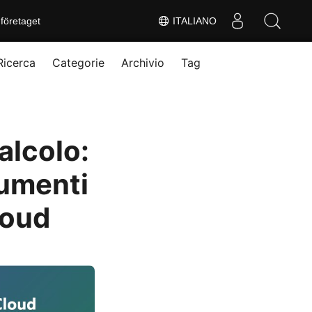
företaget
ITALIANO
Ricerca
Categorie
Archivio
Tag
calcolo:
cumenti
loud