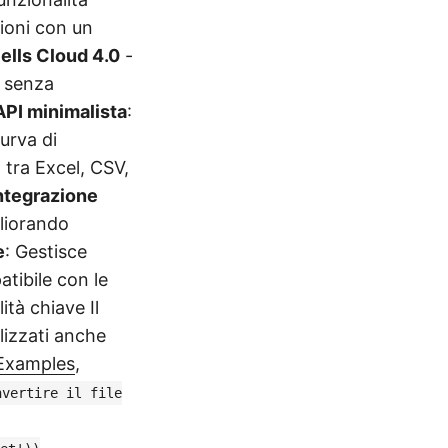
ioni con un
Cells Cloud 4.0
-
i senza
API minimalista
:
urva di
 tra Excel, CSV,
ntegrazione
gliorando
e
: Gestisce
tibile con le
lità chiave
Il
lizzati anche
Examples
,
nvertire il file