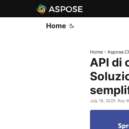
Home
Home
»
Aspose.C
API di 
Soluzi
sempli
July 18, 2025
· Roy W