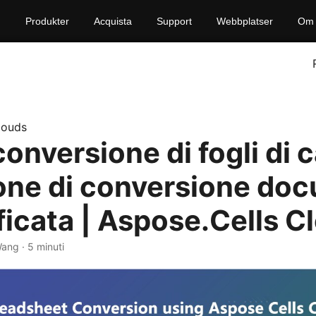
Produkter
Acquista
Support
Webbplatser
Om 
louds
conversione di fogli di 
one di conversione do
ficata | Aspose.Cells C
ang · 5 minuti