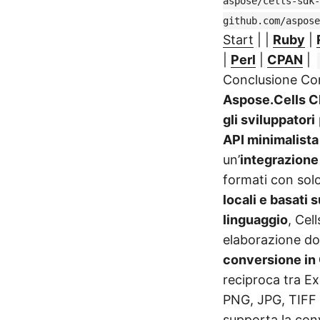
aspose/cells-sdk-
github.com/aspose
Start
| |
Ruby
|
|
Perl
|
CPAN
|
Conclusione Co
Aspose.Cells C
gli sviluppatori
API minimalista
un’
integrazion
formati con sol
locali e basati 
linguaggio
, Cel
elaborazione d
conversione in 
reciproca tra 
PNG, JPG, TIFF
supporta la conv