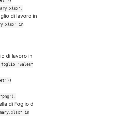
et'))
ary.xlsx',
lio di lavoro in
ry.xlsx" in
o di lavoro in
 foglio "Sales"
et'))
"png"),
la di Foglio di
mary.xlsx" in