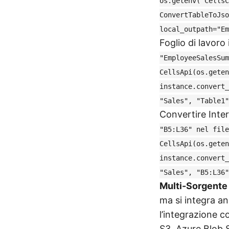
os.getenv('CellsC
ConvertTableToJso
local_outpath="E
Foglio di lavor
"EmployeeSalesSum
CellsApi(os.geten
instance.convert_
"Sales", "Table1
Convertire Inter
"B5:L36" nel file
CellsApi(os.geten
instance.convert_
"Sales", "B5:L36
Multi-Sorgente
ma si integra an
l’integrazione 
S3, Azure Blob 