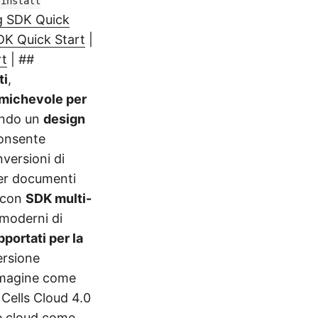
 install
 SDK Quick
K Quick Start
|
rt
| ##
ti
,
michevole per
ando un
design
consente
nversioni di
per documenti
à con
SDK multi-
o moderni di
pportati per la
ersione
mmagine come
, Cells Cloud 4.0
me cloud come