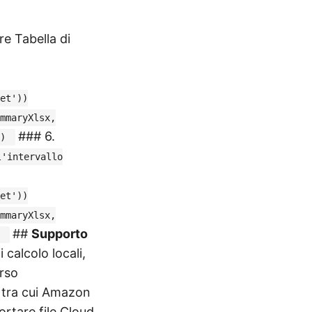
re Tabella di
et'))
mmaryXlsx,
### 6.
")
l'intervallo
et'))
mmaryXlsx,
##
Supporto
)
 calcolo locali,
erso
 tra cui Amazon
rtare file Cloud