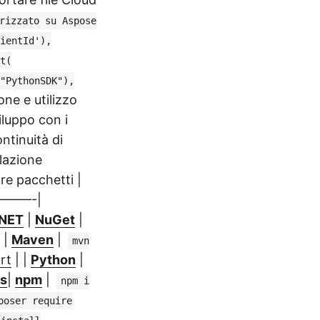
rizzato su Aspose
ientId'),
t(
"PythonSDK"),
one e utilizzo
iluppo con i
ntinuità di
llazione
re pacchetti |
————-|
.NET
|
NuGet
|
|
Maven
|
mvn
rt
| |
Python
|
js
|
npm
|
npm i
poser require