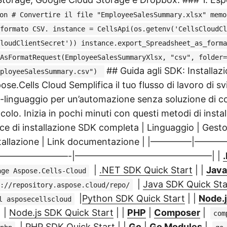
on # Convertire il file "EmployeeSalesSummary.xlsx" memo
formato CSV. instance = CellsApi(os.getenv('CellsCloudCl
loudClientSecret')) instance.export_Spreadsheet_as_forma
AsFormatRequest(EmployeeSalesSummaryXlsx, "csv", folder=
## Guida agli SDK: Installazi
mployeeSalesSummary.csv")
ose.Cells Cloud Semplifica il tuo flusso di lavoro di sv
i-linguaggio per un’automazione senza soluzione di co
lcolo. Inizia in pochi minuti con questi metodi di insta
ice di installazione SDK completa | Linguaggio | Gesto
stallazione | Link documentazione | |————–|——
———————-|———————————————| |
|
.NET SDK Quick Start
| |
Java
age Aspose.Cells-Cloud
|
Java SDK Quick Sta
://repository.aspose.cloud/repo/
|
Python SDK Quick Start
| |
Node.
l asposecellscloud
|
Node.js SDK Quick Start
| |
PHP
|
Composer
|
com
|
PHP SDK Quick Start
| |
Go
|
Go Modules
|