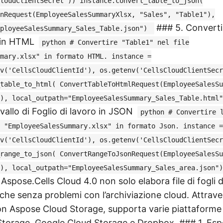
loudClientSecret')) instance.convert_table_to_json(
nRequest(EmployeeSalesSummaryXlsx, "Sales", "Table1"),
### 5. Converti
mployeeSalesSummary_Sales_Table.json")
o in HTML
python # Convertire "Table1" nel file
mary.xlsx" in formato HTML. instance =
v('CellsCloudClientId'), os.getenv('CellsCloudClientSecr
table_to_html( ConvertTableToHtmlRequest(EmployeeSalesSu
"), local_outpath="EmployeeSalesSummary_Sales_Table.html
vallo di Foglio di lavoro in JSON
python # Convertire 
 "EmployeeSalesSummary.xlsx" in formato Json. instance =
v('CellsCloudClientId'), os.getenv('CellsCloudClientSecr
range_to_json( ConvertRangeToJsonRequest(EmployeeSalesSu
"), local_outpath="EmployeeSalesSummary_Sales_area.json"
Aspose.Cells Cloud 4.0 non solo elabora file di fogli di
che senza problemi con l’archiviazione cloud. Attrav
con Aspose Cloud Storage, supporta varie piattaforme
Storage, Google Cloud Storage e Dropbox. ### 1. Espo