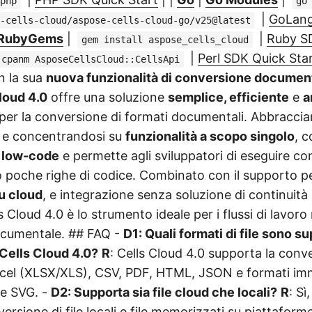
php
go
|
GoLang
-cells-cloud/aspose-cells-cloud-go/v25@latest
RubyGems
|
|
Ruby SD
gem install aspose_cells_cloud
|
Perl SDK Quick Sta
cpanm AsposeCellsCloud::CellsApi
n la sua
nuova funzionalità di conversione documen
loud 4.0
offre una soluzione
semplice, efficiente
e
a
per la conversione di formati documentali. Abbracci
e concentrandosi su
funzionalità a scopo singolo
, 
e low-code
e permette agli sviluppatori di eseguire co
o poche righe di codice. Combinato con il supporto 
su cloud
, e integrazione senza soluzione di continuit
ls Cloud 4.0 è lo strumento ideale per i flussi di lavor
ocumentale. ## FAQ -
D1: Quali formati di file sono su
Cells Cloud 4.0?
R
: Cells Cloud 4.0 supporta la conv
Excel (XLSX/XLS), CSV, PDF, HTML, JSON e formati i
 e SVG. -
D2: Supporta sia file cloud che locali?
R
: Sì
ersione di file locali e file memorizzati su piattafor