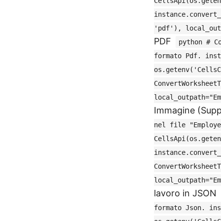
CellsApi(os.geten
instance.convert_
'pdf'), local_ou
PDF
python # C
formato Pdf. inst
os.getenv('CellsC
ConvertWorksheetT
local_outpath="E
Immagine (Supp
nel file "Employe
CellsApi(os.geten
instance.convert_
ConvertWorksheetT
local_outpath="E
lavoro in JSON
formato Json. ins