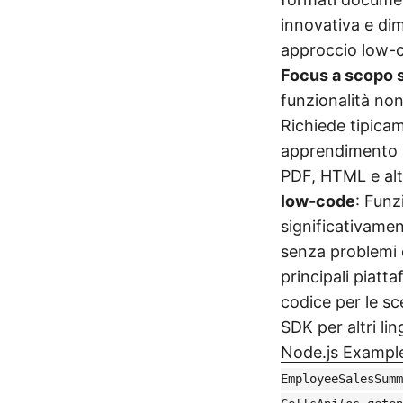
innovativa e di
approccio low-
Focus a scopo 
funzionalità non
Richiede tipica
apprendimento
PDF, HTML e alt
low-code
: Funz
significativamen
senza problemi 
principali piatt
codice per le sc
SDK per altri li
Node.js Exampl
EmployeeSalesSumm