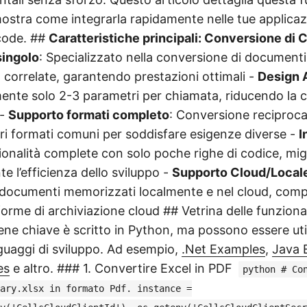
mostra come integrarla rapidamente nelle tue applicaz
code. ##
Caratteristiche principali: Conversione di 
singolo
: Specializzato nella conversione di document
 correlate, garantendo prestazioni ottimali -
Design 
mente solo 2-3 parametri per chiamata, riducendo la c
 -
Supporto formati completo
: Conversione reciproca
ri formati comuni per soddisfare esigenze diverse -
I
ionalità complete con solo poche righe di codice, mi
te l’efficienza dello sviluppo -
Supporto Cloud/Local
documenti memorizzati localmente e nel cloud, compa
aforme di archiviazione cloud ## Vetrina delle funziona
ene chiave è scritto in Python, ma possono essere uti
nguaggi di sviluppo. Ad esempio,
.Net Examples
,
Java 
es
e altro.
### 1. Convertire Excel in PDF
python # Co
ary.xlsx in formato Pdf. instance =