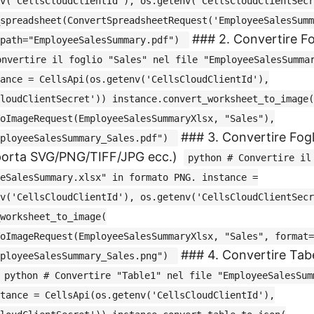
v('CellsCloudClientId'), os.getenv('CellsCloudClientSecr
spreadsheet(ConvertSpreadsheetRequest('EmployeeSalesSumm
### 2. Convertire Fog
tpath="EmployeeSalesSummary.pdf")
onvertire il foglio "Sales" nel file "EmployeeSalesSumma
ance = CellsApi(os.getenv('CellsCloudClientId'),
loudClientSecret')) instance.convert_worksheet_to_image(
oImageRequest(EmployeeSalesSummaryXlsx, "Sales"),
### 3. Convertire Fogli
mployeeSalesSummary_Sales.pdf")
orta SVG/PNG/TIFF/JPG ecc.)
python # Convertire il
eSalesSummary.xlsx" in formato PNG. instance =
v('CellsCloudClientId'), os.getenv('CellsCloudClientSecr
worksheet_to_image(
oImageRequest(EmployeeSalesSummaryXlsx, "Sales", format=
### 4. Convertire Tabel
mployeeSalesSummary_Sales.png")
python # Convertire "Table1" nel file "EmployeeSalesSum
tance = CellsApi(os.getenv('CellsCloudClientId'),