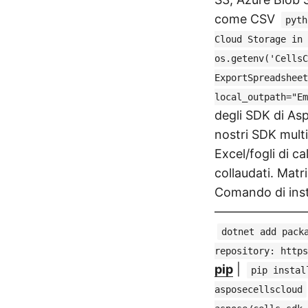
come CSV
pyth
Cloud Storage in 
os.getenv('CellsC
ExportSpreadsheet
local_outpath="E
degli SDK di Asp
nostri SDK mult
Excel/fogli di ca
collaudati. Matr
Comando di in
————————
dotnet add pack
repository: https
pip
|
pip instal
asposecellscloud