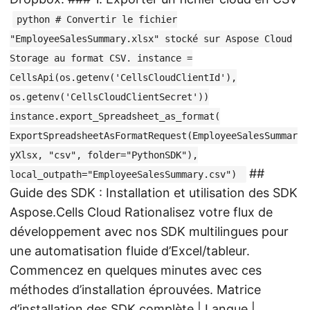
python # Convertir le fichier
"EmployeeSalesSummary.xlsx" stocké sur Aspose Cloud
Storage au format CSV. instance =
CellsApi(os.getenv('CellsCloudClientId'),
os.getenv('CellsCloudClientSecret'))
instance.export_Spreadsheet_as_format(
ExportSpreadsheetAsFormatRequest(EmployeeSalesSummar
yXlsx, "csv", folder="PythonSDK"),
##
local_outpath="EmployeeSalesSummary.csv")
Guide des SDK : Installation et utilisation des SDK
Aspose.Cells Cloud Rationalisez votre flux de
développement avec nos SDK multilingues pour
une automatisation fluide d’Excel/tableur.
Commencez en quelques minutes avec ces
méthodes d’installation éprouvées. Matrice
d’installation des SDK complète | Langue |