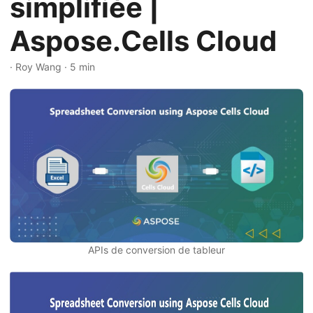
simplifiée |
a
t
Aspose.Cells Cloud
i
o
· Roy Wang · 5 min
n
APIs de conversion de tableur