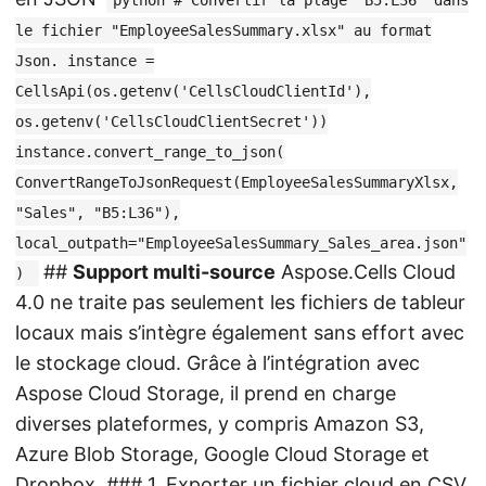
le fichier "EmployeeSalesSummary.xlsx" au format
Json. instance =
CellsApi(os.getenv('CellsCloudClientId'),
os.getenv('CellsCloudClientSecret'))
instance.convert_range_to_json(
ConvertRangeToJsonRequest(EmployeeSalesSummaryXlsx,
"Sales", "B5:L36"),
local_outpath="EmployeeSalesSummary_Sales_area.json"
##
Support multi-source
Aspose.Cells Cloud
)
4.0 ne traite pas seulement les fichiers de tableur
locaux mais s’intègre également sans effort avec
le stockage cloud. Grâce à l’intégration avec
Aspose Cloud Storage, il prend en charge
diverses plateformes, y compris Amazon S3,
Azure Blob Storage, Google Cloud Storage et
Dropbox. ### 1. Exporter un fichier cloud en CSV