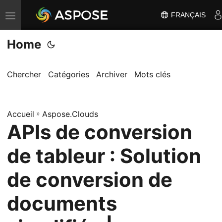
FRANÇAIS
B
a
Home
s
c
u
Chercher
Catégories
Archiver
Mots clés
l
e
Accueil
r
»
Aspose.Clouds
APIs de conversion
l
a
de tableur : Solution
n
a
de conversion de
v
documents
i
g