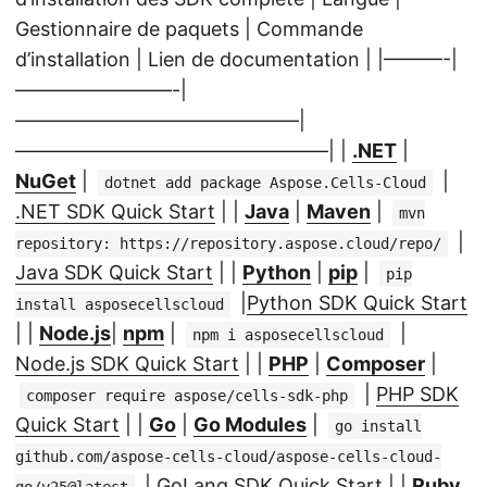
Gestionnaire de paquets | Commande
d’installation | Lien de documentation | |———-|
————————-|
——————————————–|
————————————————| |
.NET
|
NuGet
|
|
dotnet add package Aspose.Cells-Cloud
.NET SDK Quick Start
| |
Java
|
Maven
|
mvn
|
repository: https://repository.aspose.cloud/repo/
Java SDK Quick Start
| |
Python
|
pip
|
pip
|
Python SDK Quick Start
install asposecellscloud
| |
Node.js
|
npm
|
|
npm i asposecellscloud
Node.js SDK Quick Start
| |
PHP
|
Composer
|
|
PHP SDK
composer require aspose/cells-sdk-php
Quick Start
| |
Go
|
Go Modules
|
go install
github.com/aspose-cells-cloud/aspose-cells-cloud-
|
GoLang SDK Quick Start
| |
Ruby
go/v25@latest