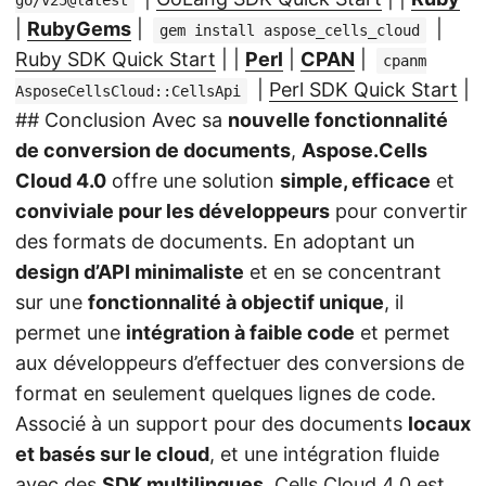
|
RubyGems
|
|
gem install aspose_cells_cloud
Ruby SDK Quick Start
| |
Perl
|
CPAN
|
cpanm
|
Perl SDK Quick Start
|
AsposeCellsCloud::CellsApi
## Conclusion Avec sa
nouvelle fonctionnalité
de conversion de documents
,
Aspose.Cells
Cloud 4.0
offre une solution
simple, efficace
et
conviviale pour les développeurs
pour convertir
des formats de documents. En adoptant un
design d’API minimaliste
et en se concentrant
sur une
fonctionnalité à objectif unique
, il
permet une
intégration à faible code
et permet
aux développeurs d’effectuer des conversions de
format en seulement quelques lignes de code.
Associé à un support pour des documents
locaux
et basés sur le cloud
, et une intégration fluide
avec des
SDK multilingues
, Cells Cloud 4.0 est