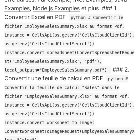
Examples
,
Node.js Examples
et plus.
### 1.
Convertir Excel en PDF
python # Convertir le
fichier EmployeeSalesSummary.xlsx au format Pdf.
instance = CellsApi(os.getenv('CellsCloudClientId'),
os.getenv('CellsCloudClientSecret'))
instance.convert_spreadsheet(ConvertSpreadsheetReque
st('EmployeeSalesSummary.xlsx', 'pdf'),
### 2.
local_outpath="EmployeeSalesSummary.pdf")
Convertir une feuille de calcul en PDF
python #
Convertir la feuille de calcul "Sales" dans le
fichier "EmployeeSalesSummary.xlsx" au format Pdf.
instance = CellsApi(os.getenv('CellsCloudClientId'),
os.getenv('CellsCloudClientSecret'))
instance.convert_worksheet_to_image(
ConvertWorksheetToImageRequest(EmployeeSalesSummaryX
lsx, "Sales"),