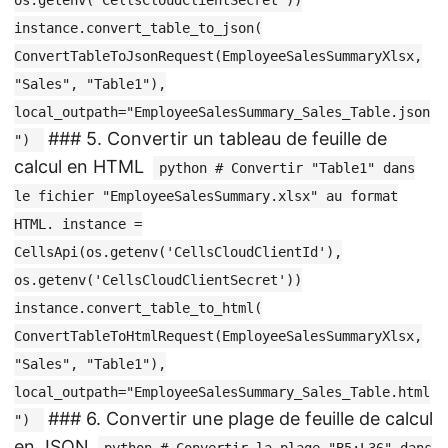
instance.convert_table_to_json(
ConvertTableToJsonRequest(EmployeeSalesSummaryXlsx,
"Sales", "Table1"),
local_outpath="EmployeeSalesSummary_Sales_Table.json
### 5. Convertir un tableau de feuille de
")
calcul en HTML
python # Convertir "Table1" dans
le fichier "EmployeeSalesSummary.xlsx" au format
HTML. instance =
CellsApi(os.getenv('CellsCloudClientId'),
os.getenv('CellsCloudClientSecret'))
instance.convert_table_to_html(
ConvertTableToHtmlRequest(EmployeeSalesSummaryXlsx,
"Sales", "Table1"),
local_outpath="EmployeeSalesSummary_Sales_Table.html
### 6. Convertir une plage de feuille de calcul
")
en JSON
python # Convertir la plage "B5:L36" dans