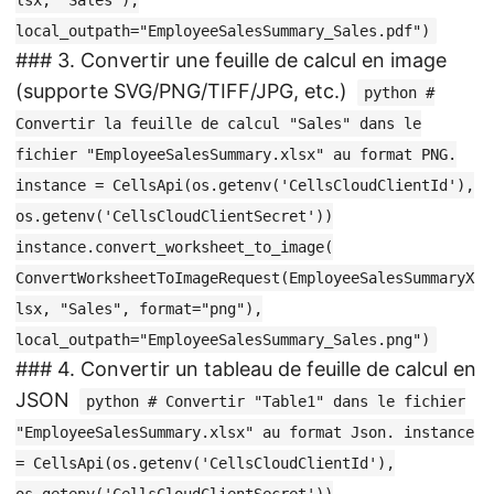
local_outpath="EmployeeSalesSummary_Sales.pdf")
### 3. Convertir une feuille de calcul en image
(supporte SVG/PNG/TIFF/JPG, etc.)
python #
Convertir la feuille de calcul "Sales" dans le
fichier "EmployeeSalesSummary.xlsx" au format PNG.
instance = CellsApi(os.getenv('CellsCloudClientId'),
os.getenv('CellsCloudClientSecret'))
instance.convert_worksheet_to_image(
ConvertWorksheetToImageRequest(EmployeeSalesSummaryX
lsx, "Sales", format="png"),
local_outpath="EmployeeSalesSummary_Sales.png")
### 4. Convertir un tableau de feuille de calcul en
JSON
python # Convertir "Table1" dans le fichier
"EmployeeSalesSummary.xlsx" au format Json. instance
= CellsApi(os.getenv('CellsCloudClientId'),
os.getenv('CellsCloudClientSecret'))