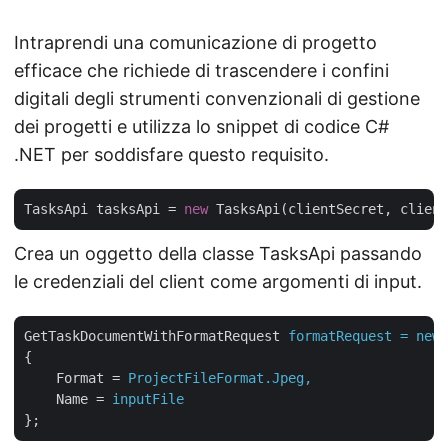
Intraprendi una comunicazione di progetto
efficace che richiede di trascendere i confini
digitali degli strumenti convenzionali di gestione
dei progetti e utilizza lo snippet di codice C#
.NET per soddisfare questo requisito.
TasksApi tasksApi = 
new
Crea un oggetto della classe TasksApi passando
le credenziali del client come argomenti di input.
GetTaskDocumentWithFormatRequest
formatRequest = new 
{
Format
 = 
ProjectFileFormat.Jpeg,
Name
 = 
inputFile
};