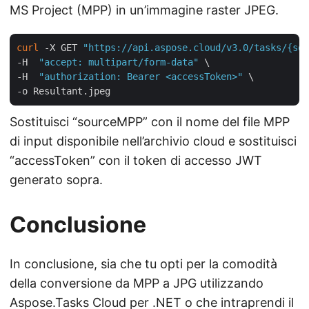
MS Project (MPP) in un’immagine raster JPEG.
curl
 -X GET 
"https://api.aspose.cloud/v3.0/tasks/{sou
-H  
"accept: multipart/form-data"
 \

-H  
"authorization: Bearer <accessToken>"
 \

Sostituisci “sourceMPP” con il nome del file MPP
di input disponibile nell’archivio cloud e sostituisci
“accessToken” con il token di accesso JWT
generato sopra.
Conclusione
In conclusione, sia che tu opti per la comodità
della conversione da MPP a JPG utilizzando
Aspose.Tasks Cloud per .NET o che intraprendi il