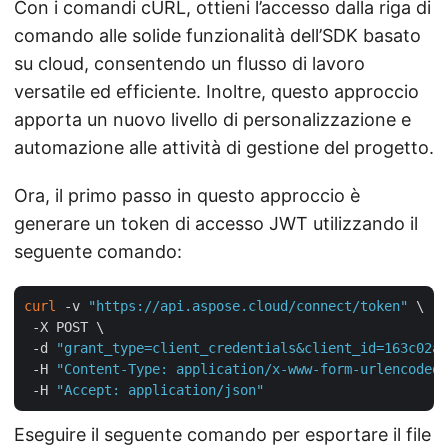
Con i comandi cURL, ottieni l’accesso dalla riga di
comando alle solide funzionalità dell’SDK basato
su cloud, consentendo un flusso di lavoro
versatile ed efficiente. Inoltre, questo approccio
apporta un nuovo livello di personalizzazione e
automazione alle attività di gestione del progetto.
Ora, il primo passo in questo approccio è
generare un token di accesso JWT utilizzando il
seguente comando:
curl
 -v 
"https://api.aspose.cloud/connect/token"
 \

 -X POST \

 -d 
"grant_type=client_credentials&client_id=163c02a1
 -H 
"Content-Type: application/x-www-form-urlencoded"
 -H 
"Accept: application/json"
Eseguire il seguente comando per esportare il file