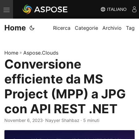
ITALIANO
V
ä
Home
x
Ricerca
Categorie
Archivio
Tag
l
a
Home
»
Aspose.Clouds
n
Conversione
a
v
efficiente da MS
i
g
Project (MPP) a JPG
e
con API REST .NET
r
i
November 6, 2023
· Nayyer Shahbaz · 5 minuti
n
g