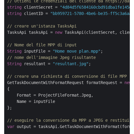
// Ottieni le credenziali del cliente da https://dash
string
 clientSecret = 
"4d84d5f6584160cbd91dba1fe145db
string
 clientID = 
"bb959721-5780-4be6-be35-ff5c3a6aa4
// creare un'istanza TasksApi
TasksApi tasksApi = 
new
 TasksApi(clientSecret, client
// Nome del file MPP di input
String
 inputFile = 
"Home move plan.mpp"
// nome dell'immagine Jpeg risultante
String
 resultant = 
"resultant.jpg"
;

// creare una richiesta di conversione di file MPP
GetTaskDocumentWithFormatRequest formatRequest = 
new
 
{

    Format = ProjectFileFormat.Jpeg,

    Name = inputFile

};

// eseguire la conversione da MPP a JPEG e restituire
var
 output = tasksApi.GetTaskDocumentWithFormat(forma