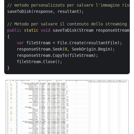
// metodo personalizzato per salvare l'immagine risu
saveToDisk(response, resultant);

// Metodo per salvare il contenuto dello streaming in
public
static
void
 saveToDisk(Stream responseStream, 
{

var
 fileStream = File.Create(resultantFile);

    responseStream.Seek(
0
, SeekOrigin.Begin);

    responseStream.CopyTo(fileStream);

    fileStream.Close();
