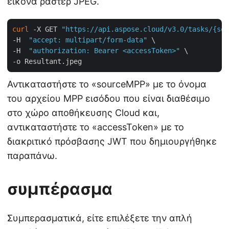
εικόνα ράστερ JPEG.
curl
 -X GET 
"https://api.aspose.cloud/v3.0/tasks/{sou
-H  
"accept: multipart/form-data"
 \

-H  
"authorization: Bearer <accessToken>"
 \

Αντικαταστήστε το «sourceMPP» με το όνομα
του αρχείου MPP εισόδου που είναι διαθέσιμο
στο χώρο αποθήκευσης Cloud και,
αντικαταστήστε το «accessToken» με το
διακριτικό πρόσβασης JWT που δημιουργήθηκε
παραπάνω.
συμπέρασμα
Συμπερασματικά, είτε επιλέξετε την απλή