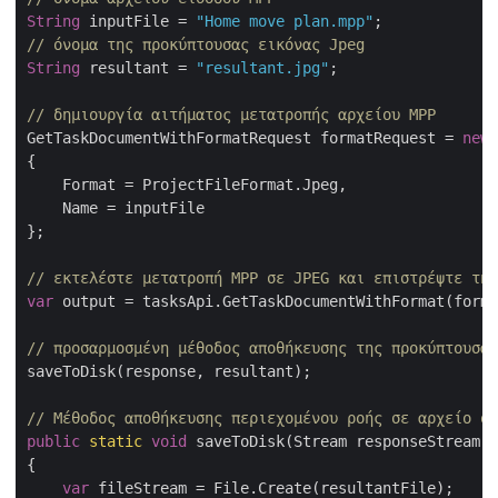
String
 inputFile = 
"Home move plan.mpp"
// όνομα της προκύπτουσας εικόνας Jpeg
String
 resultant = 
"resultant.jpg"
;

// δημιουργία αιτήματος μετατροπής αρχείου MPP
GetTaskDocumentWithFormatRequest formatRequest = 
new
 
{

    Format = ProjectFileFormat.Jpeg,

    Name = inputFile

};

// εκτελέστε μετατροπή MPP σε JPEG και επιστρέψτε την
var
 output = tasksApi.GetTaskDocumentWithFormat(forma
// προσαρμοσμένη μέθοδος αποθήκευσης της προκύπτουσας
saveToDisk(response, resultant);

// Μέθοδος αποθήκευσης περιεχομένου ροής σε αρχείο σε
public
static
void
 saveToDisk(Stream responseStream, 
{

var
 fileStream = File.Create(resultantFile);
