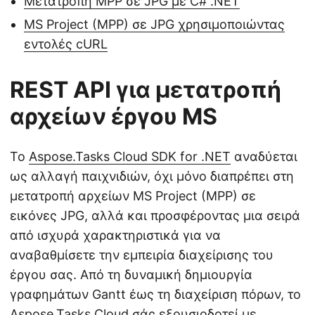
Μετατροπή MPP σε JPG με C# .NET
MS Project (MPP) σε JPG χρησιμοποιώντας
εντολές cURL
REST API για μετατροπή
αρχείων έργου MS
Το
Aspose.Tasks Cloud SDK for .NET
αναδύεται
ως αλλαγή παιχνιδιών, όχι μόνο διαπρέπει στη
μετατροπή αρχείων MS Project (MPP) σε
εικόνες JPG, αλλά και προσφέροντας μια σειρά
από ισχυρά χαρακτηριστικά για να
αναβαθμίσετε την εμπειρία διαχείρισης του
έργου σας. Από τη δυναμική δημιουργία
γραφημάτων Gantt έως τη διαχείριση πόρων, το
Aspose.Tasks Cloud σάς εξουσιοδοτεί με