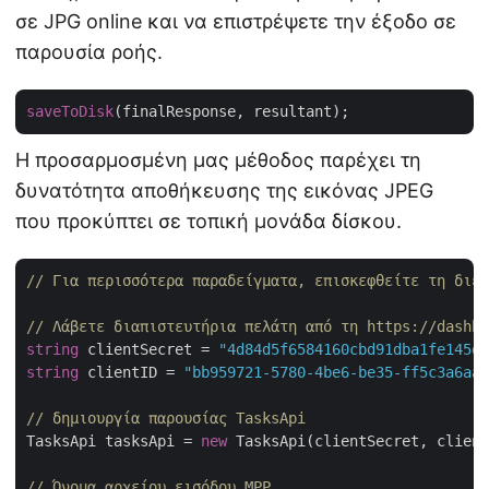
σε JPG online και να επιστρέψετε την έξοδο σε
παρουσία ροής.
saveToDisk
Η προσαρμοσμένη μας μέθοδος παρέχει τη
δυνατότητα αποθήκευσης της εικόνας JPEG
που προκύπτει σε τοπική μονάδα δίσκου.
// Για περισσότερα παραδείγματα, επισκεφθείτε τη διεύ
// Λάβετε διαπιστευτήρια πελάτη από τη https://dashbo
string
 clientSecret = 
"4d84d5f6584160cbd91dba1fe145db
string
 clientID = 
"bb959721-5780-4be6-be35-ff5c3a6aa4
// δημιουργία παρουσίας TasksApi
TasksApi tasksApi = 
new
 TasksApi(clientSecret, client
// Όνομα αρχείου εισόδου MPP