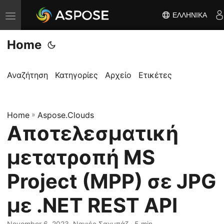
ΕΛΛΗΝΙΚΆ
Ε
ν
Home
α
λ
λ
Αναζήτηση
Κατηγορίες
Αρχείο
Ετικέτες
α
γ
Home
ή
»
Aspose.Clouds
Αποτελεσματική
π
λ
μετατροπή MS
ο
ή
Project (MPP) σε JPG
γ
με .NET REST API
η
σ
November 6, 2023
· Ναγιέρ Σαχμπάζ · 5 min