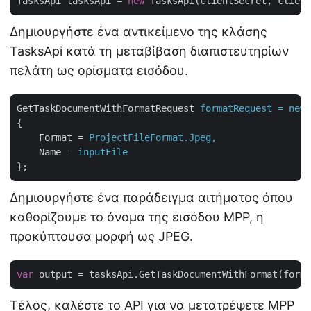
TasksApi tasksApi = 
new
Δημιουργήστε ένα αντικείμενο της κλάσης
TasksApi κατά τη μεταβίβαση διαπιστευτηρίων
πελάτη ως ορίσματα εισόδου.
GetTaskDocumentWithFormatRequest
formatRequest = new 
{
Format
 = 
ProjectFileFormat.Jpeg,
Name
 = 
inputFile
};
Δημιουργήστε ένα παράδειγμα αιτήματος όπου
καθορίζουμε το όνομα της εισόδου MPP, η
προκύπτουσα μορφή ως JPEG.
var
Τέλος, καλέστε το API για να μετατρέψετε MPP