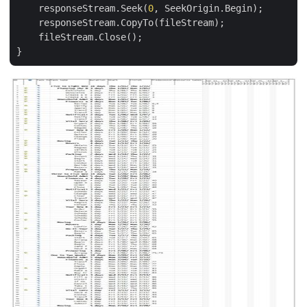
    responseStream.Seek(
0
, SeekOrigin.Begin);

    responseStream.CopyTo(fileStream);

    fileStream.Close();
