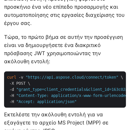
προσκήνιο ένα νέο επίπεδο προσαρμογής και
αυτοματοποίησης στις εργασίες διαχείρισης του
έργου σας.
Τώρα, το πρώτο βήμα σε αυτήν την προσέγγιση
είναι να δημιουργήσετε ένα διακριτικό
πρόσβασης JWT χρησιμοποιώντας την
ακόλουθη εντολή:
curl
 -v 
"https://api.aspose.cloud/connect/token"
 \

 -X POST \

 -d 
"grant_type=client_credentials&client_id=163c02a1
 -H 
"Content-Type: application/x-www-form-urlencoded"
 -H 
"Accept: application/json"
Εκτελέστε την ακόλουθη εντολή για να
εξαγάγετε το αρχείο MS Project (MPP) σε