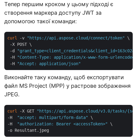
Тепер першим кроком у цьому підході є
створення маркера доступу JWT за
допомогою такої команди:
curl
 -v 
"https://api.aspose.cloud/connect/token"
 \

 -X POST \

 -d 
"grant_type=client_credentials&client_id=163c02a1
 -H 
"Content-Type: application/x-www-form-urlencoded"
 -H 
"Accept: application/json"
Виконайте таку команду, щоб експортувати
файл MS Project (MPP) у растрове зображення
JPEG.
curl
 -X GET 
"https://api.aspose.cloud/v3.0/tasks/{sou
-H  
"accept: multipart/form-data"
 \

-H  
"authorization: Bearer <accessToken>"
 \
