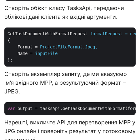
Створіть об’єкт класу TasksApi, передаючи
облікові дані клієнта як вхідні аргументи.
GetTaskDocumentWithFormatRequest
formatRequest = new 
{
Format
 = 
ProjectFileFormat.Jpeg,
Name
 = 
inputFile
};
Створіть екземпляр запиту, де ми вказуємо
ім’я вхідного MPP, а результуючий формат –
JPEG.
var
Нарешті, викличте API для перетворення MPP у
JPG онлайн і поверніть результат у потоковому
екземплярі.