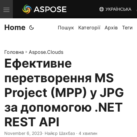
УКРАЇНСЬКА
T
o
Home
g
Пошук
Категорії
Архів
Теги
g
l
Головна
»
Aspose.Clouds
e
Ефективне
n
a
перетворення MS
v
i
Project (MPP) у JPG
g
за допомогою .NET
a
t
REST API
i
o
November 6, 2023
· Найєр Шахбаз · 4 хвилин