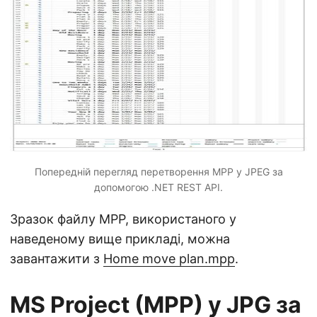
Попередній перегляд перетворення MPP у JPEG за
допомогою .NET REST API.
Зразок файлу MPP, використаного у
наведеному вище прикладі, можна
завантажити з
Home move plan.mpp
.
MS Project (MPP) у JPG за