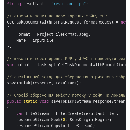
String
 resultant = 
"resultant.jpg"
;

// створити запит на перетворення файлу MPP
GetTaskDocumentWithFormatRequest formatRequest = 
new
 
{

    Format = ProjectFileFormat.Jpeg,

    Name = inputFile

};

// виконати перетворення MPP у JPEG і повернути резул
var
 output = tasksApi.GetTaskDocumentWithFormat(forma
// спеціальний метод для збереження отриманого зображ
saveToDisk(response, resultant);

// Спосіб збереження вмісту потоку у файл на локально
public
static
void
 saveToDisk(Stream responseStream, 
{

var
 fileStream = File.Create(resultantFile);

    responseStream.Seek(
0
, SeekOrigin.Begin);

    responseStream.CopyTo(fileStream);
