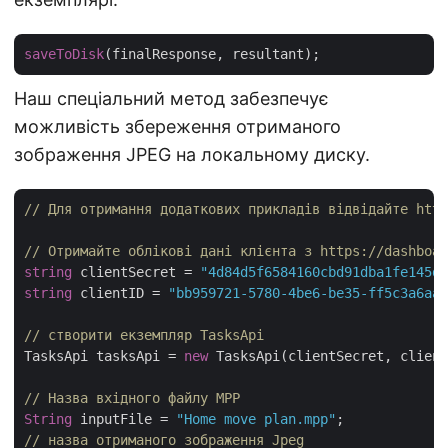
saveToDisk
Наш спеціальний метод забезпечує
можливість збереження отриманого
зображення JPEG на локальному диску.
// Для отримання додаткових прикладів відвідайте http
// Отримайте облікові дані клієнта з https://dashboar
string
 clientSecret = 
"4d84d5f6584160cbd91dba1fe145db
string
 clientID = 
"bb959721-5780-4be6-be35-ff5c3a6aa4
// створити екземпляр TasksApi
TasksApi tasksApi = 
new
 TasksApi(clientSecret, client
// Назва вхідного файлу MPP
String
 inputFile = 
"Home move plan.mpp"
// назва отриманого зображення Jpeg