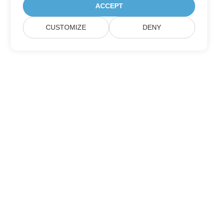
ACCEPT
CUSTOMIZE
DENY
Домашній
Продукція
Нові Релізи
Ціноутворення