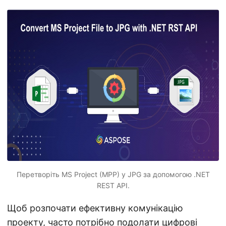
n
Перетворіть MS Project (MPP) у JPG за допомогою .NET
REST API.
Щоб розпочати ефективну комунікацію
проекту, часто потрібно подолати цифрові