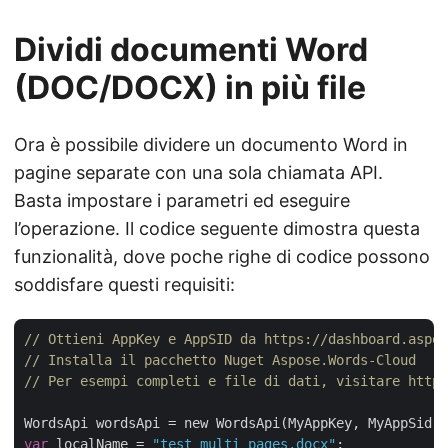
Dividi documenti Word
(DOC/DOCX) in più file
Ora è possibile dividere un documento Word in
pagine separate con una sola chiamata API.
Basta impostare i parametri ed eseguire
l’operazione. Il codice seguente dimostra questa
funzionalità, dove poche righe di codice possono
soddisfare questi requisiti:
// Ottieni AppKey e AppSID da https://dashboard.aspos
// Installa il pacchetto Nuget Aspose.Words-Cloud
// Per esempi completi e file di dati, visitare https
var
 localName = 
"test_multi_pages.docx"