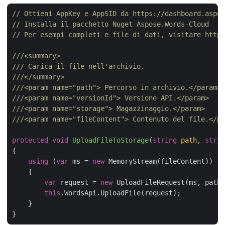
// Ottieni AppKey e AppSID da https://dashboard.aspos
// Installa il pacchetto Nuget Aspose.Words-Cloud
// Per esempi completi e file di dati, visitare https
///
<summary>
///
 Carica il file nell'archivio.
///
</summary>
///
<param name="path">
 Percorso in archivio.
</param>
///
<param name="versionId">
 Versione API.
</param>
///
<param name="storage">
 Magazzinaggio.
</param>
///
<param name="fileContent">
 Contenuto del file.
</pa
protected
void
UploadFileToStorage
(
string
 path, 
strin
{

using
 (
var
 ms = 
new
 MemoryStream(fileContent))

    {

var
 request = 
new
 UploadFileRequest(ms, path)
this
.WordsApi.UploadFile(request);

    }
