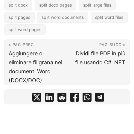
split docx
split docx pages
split large files
split pages
split word documents
split word files
split word pages
« PAG PREC
PAG SUCC »
Aggiungere o
Dividi file PDF in più
eliminare filigrana nei
file usando C# .NET
documenti Word
(DOCX/DOC)