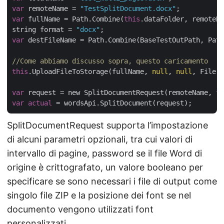
var
 remoteName = 
"TestSplitDocument.docx"
var
 fullName = Path.Combine(
this
.dataFolder, remoteNa
string format = 
"docx"
var
 destFileName = Path.Combine(BaseTestOutPath, Path
//Come abbiamo discusso sopra, questo caricamento
this
.UploadFileToStorage(fullName, 
null
, 
null
, File.R
var
 request = new SplitDocumentRequest(remoteName, 
th
var
actual
SplitDocumentRequest supporta l’impostazione
di alcuni parametri opzionali, tra cui valori di
intervallo di pagine, password se il file Word di
origine è crittografato, un valore booleano per
specificare se sono necessari i file di output come
singolo file ZIP e la posizione dei font se nel
documento vengono utilizzati font
personalizzati.