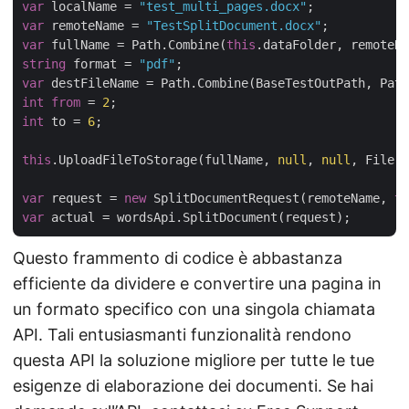
var
 localName = 
"test_multi_pages.docx"
var
 remoteName = 
"TestSplitDocument.docx"
var
 fullName = Path.Combine(
this
string
 format = 
"pdf"
var
 destFileName = Path.Combine(BaseTestOutPath, Path
int
from
 = 
2
int
 to = 
6
;

this
.UploadFileToStorage(fullName, 
null
, 
null
, File.R
var
 request = 
new
 SplitDocumentRequest(remoteName, 
th
var
Questo frammento di codice è abbastanza
efficiente da dividere e convertire una pagina in
un formato specifico con una singola chiamata
API. Tali entusiasmanti funzionalità rendono
questa API la soluzione migliore per tutte le tue
esigenze di elaborazione dei documenti. Se hai