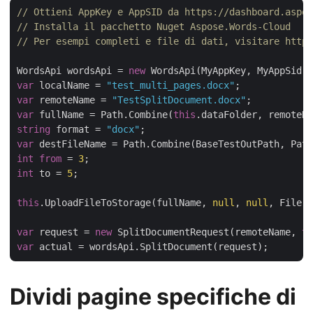
// Ottieni AppKey e AppSID da https://dashboard.aspos
// Installa il pacchetto Nuget Aspose.Words-Cloud
// Per esempi completi e file di dati, visitare https
WordsApi wordsApi = 
new
var
 localName = 
"test_multi_pages.docx"
var
 remoteName = 
"TestSplitDocument.docx"
var
 fullName = Path.Combine(
this
string
 format = 
"docx"
var
 destFileName = Path.Combine(BaseTestOutPath, Path
int
from
 = 
3
int
 to = 
5
;

this
.UploadFileToStorage(fullName, 
null
, 
null
, File.R
var
 request = 
new
 SplitDocumentRequest(remoteName, 
th
var
Dividi pagine specifiche di