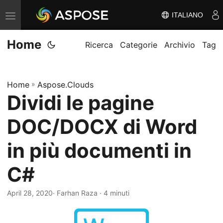
ITALIANO
V
ä
Home
x
Ricerca
Categorie
Archivio
Tag
l
a
Home
»
Aspose.Clouds
n
Dividi le pagine
a
v
DOC/DOCX di Word
i
g
in più documenti in
e
C#
r
i
April 28, 2020
· Farhan Raza · 4 minuti
n
g