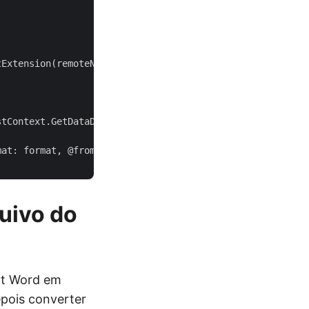
tExtension(remoteName) + 
".docx"
tContext.GetDataDir(BaseTestContext.CommonFolder) + loca
mat: format, @from: 
from
quivo do
oft Word em
epois converter