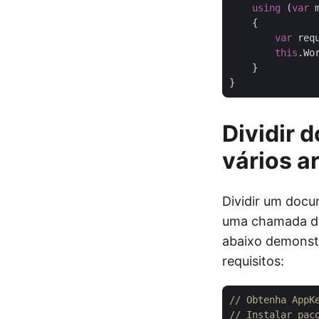
using
 (
var
 
    {

var
 req
this
.Wo
    }

Dividir
vários a
Dividir um doc
uma chamada de 
abaixo demonstr
requisitos:
// Obtenha AppK
// Instalar pac