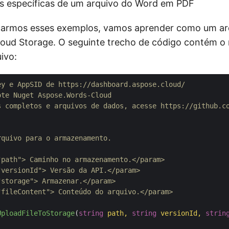
as específicas de um arquivo do Word em PDF
armos esses exemplos, vamos aprender como um ar
loud Storage. O seguinte trecho de código contém o
ivo:
ey e AppSID de https://dashboard.aspose.cloud/
ote Nuget Aspose.Words-Cloud
s completos e arquivos de dados, acesse https://github.c
rquivo para o armazenamento.
"path">
 Caminho no armazenamento.
</param>
"versionId">
 Versão da API.
</param>
"storage">
 Armazenar.
</param>
"fileContent">
 Conteúdo do arquivo.
</param>
UploadFileToStorage
(
string
 path, 
string
 versionId, 
strin