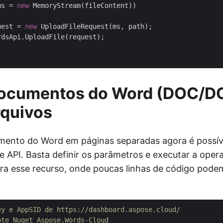
ms = 
new
 MemoryStream(fileContent))

uest = 
new
 UploadFileRequest(ms, path);

rdsApi.UploadFile(request);

 documentos do Word (DOC/
rquivos
umento do Word em páginas separadas agora é possí
API. Basta definir os parâmetros e executar a oper
a esse recurso, onde poucas linhas de código podem
ey e AppSID de https://dashboard.aspose.cloud/
ote Nuget Aspose.Words-Cloud