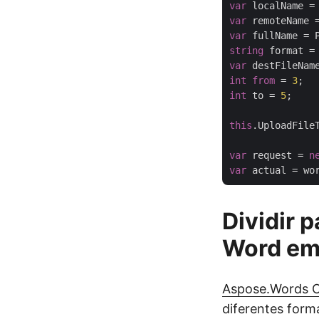
var
 localName =
var
 remoteName 
var
 fullName = 
string
 format =
var
 destFileNam
int
from
 = 
3
int
 to = 
5
;

this
.UploadFile
var
 request = 
n
var
Dividir 
Word em
Aspose.Words 
diferentes form