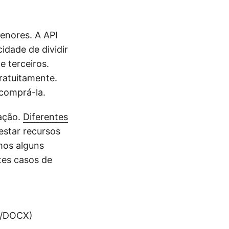
enores. A API
idade de dividir
 terceiros.
ratuitamente.
 comprá-la.
ação.
Diferentes
estar recursos
mos alguns
tes casos de
C/DOCX)