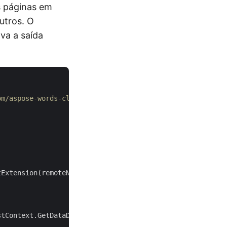
s páginas em
utros. O
va a saída
om/aspose-words-cloud/aspose-words-cloud-dotnet
tExtension(remoteName) + 
".pdf"
tContext.GetDataDir(BaseTestContext.CommonFolder) + loca