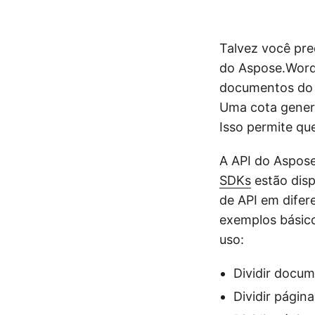
Talvez você pre
do Aspose.Words
documentos do M
Uma cota gener
Isso permite qu
A API do Aspos
SDKs
estão disp
de API em difer
exemplos básico
uso:
Dividir docu
Dividir pági