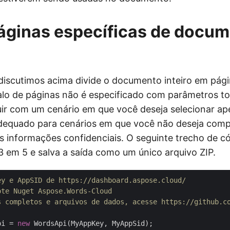
páginas específicas de docu
iscutimos acima divide o documento inteiro em pág
alo de páginas não é especificado com parâmetros to
ir com um cenário em que você deseja selecionar ap
adequado para cenários em que você não deseja comp
s informações confidenciais. O seguinte trecho de có
 em 5 e salva a saída como um único arquivo ZIP.
ey e AppSID de https://dashboard.aspose.cloud/
ote Nuget Aspose.Words-Cloud
s completos e arquivos de dados, acesse https://github.c
pi = 
new