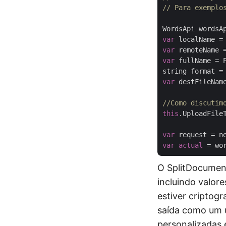
// Para exemplo
var
 localName =
var
 remoteName 
var
 fullName = 
string format =
var
 destFileNam
//Como discutim
this
.UploadFile
var
 request = n
var
actual
O SplitDocument
incluindo valore
estiver criptogr
saída como um ú
personalizadas