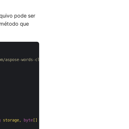
quivo pode ser
 método que
om/aspose-words-cloud/aspose-words-cloud-dotnet
g
 storage, 
byte
[] fileContent
)