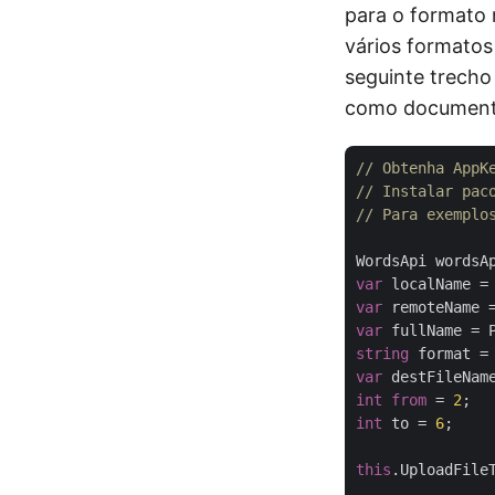
para o formato 
vários formatos
seguinte trecho
como document
// Obtenha AppK
// Instalar pac
// Para exemplo
WordsApi wordsA
var
 localName =
var
 remoteName 
var
 fullName = 
string
 format =
var
 destFileNam
int
from
 = 
2
int
 to = 
6
;

this
.UploadFile