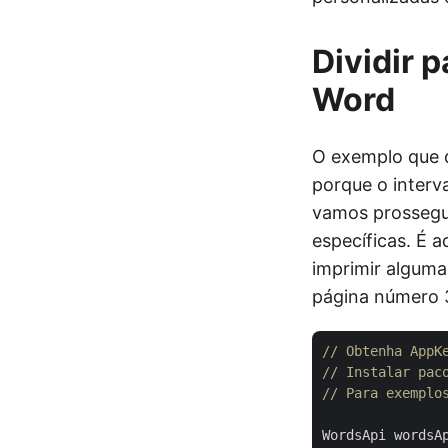
Dividir 
Word
O exemplo que d
porque o interv
vamos prossegu
específicas. É 
imprimir alguma
página número 3
// Obtenha AppK
// Instalar pac
// Para exemplo
WordsApi wordsA