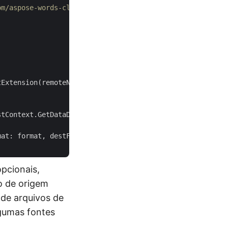
om/aspose-words-cloud/aspose-words-cloud-dotnet
tExtension(remoteName) + 
".docx"
);

tContext.GetDataDir(BaseTestContext.CommonFolder) + loca
pcionais,
to de origem
 de arquivos de
lgumas fontes