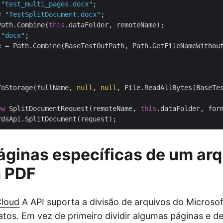
 
"test_multi_pages.docx"
= 
"TestSplitDocument.docx"
Path.Combine(
this
 
"docx"
e = Path.Combine(BaseTestOutPath, Path.GetFileNameWithou
ToStorage(fullName, 
null
, 
null
, File.ReadAllBytes(BaseTes
ew
 SplitDocumentRequest(remoteName, 
this
.dataFolder, for
páginas específicas de um ar
 PDF
Cloud
A API suporta a divisão de arquivos do Micros
atos. Em vez de primeiro dividir algumas páginas e d