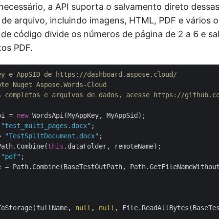
necessário, a API suporta o salvamento direto dessa
 de arquivo, incluindo imagens, HTML, PDF e vários o
 de código divide os números de página de 2 a 6 e sal
os PDF.
ey e AppSID de https://dashboard.aspose.cloud/
ote Nuget Aspose.Words-Cloud
s completos e arquivos de dados, acesse https://github.c
pi = 
new
 
"test_multi_pages.docx"
= 
"TestSplitDocument.docx"
Path.Combine(
this
 
"pdf"
e = Path.Combine(BaseTestOutPath, Path.GetFileNameWithou
ToStorage(fullName, 
null
, 
null
, File.ReadAllBytes(BaseTes