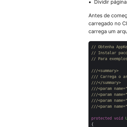
Dividir págin
Antes de começ
carregado no C
carrega um arqu
// Obtenha AppK
// Instalar pac
// Para exemplo
///
<summary>
///
 Carrega o a
///
</summary>
///
<param name=
///
<param name=
///
<param name=
///
<param name=
protected
void
{
