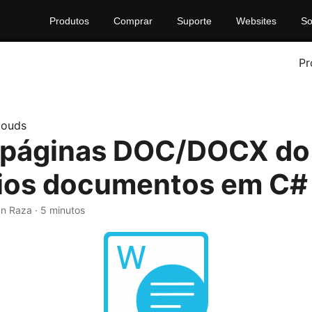
Produtos
Comprar
Suporte
Websites
So
Pr
louds
r páginas DOC/DOCX d
ios documentos em C#
an Raza · 5 minutos