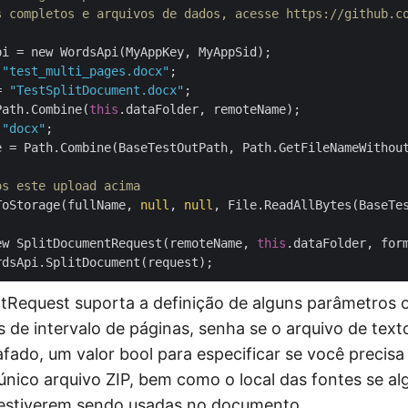
s completos e arquivos de dados, acesse https://github.c
 
"test_multi_pages.docx"
= 
"TestSplitDocument.docx"
Path.Combine(
this
.dataFolder, remoteName);

 
"docx"
e = Path.Combine(BaseTestOutPath, Path.GetFileNameWithou
os este upload acima
ToStorage(fullName, 
null
, 
null
, File.ReadAllBytes(BaseTes
ew SplitDocumentRequest(remoteName, 
this
Request suporta a definição de alguns parâmetros o
s de intervalo de páginas, senha se o arquivo de tex
afado, um valor bool para especificar se você precisa
nico arquivo ZIP, bem como o local das fontes se a
 estiverem sendo usadas no documento.