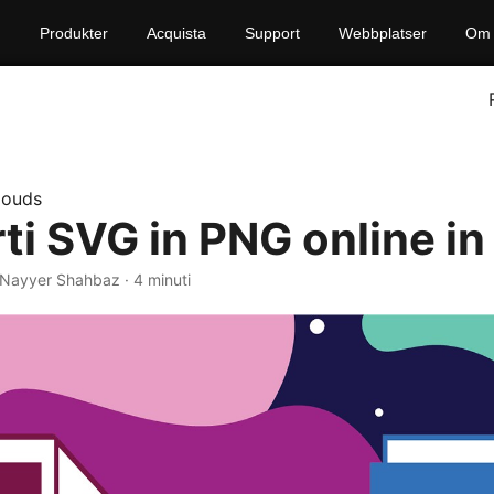
Produkter
Acquista
Support
Webbplatser
Om 
louds
ti SVG in PNG online in
 Nayyer Shahbaz · 4 minuti