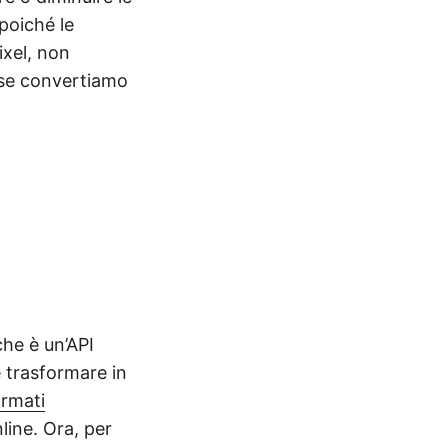
poiché le
ixel, non
 se convertiamo
he è un’API
e trasformare in
rmati
line. Ora, per