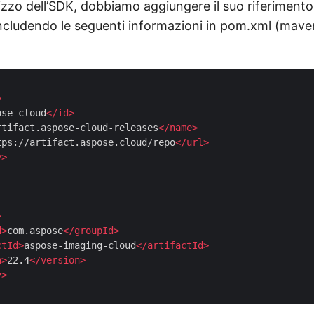
tilizzo dell’SDK, dobbiamo aggiungere il suo riferiment
ncludendo le seguenti informazioni in pom.xml (mave
>
ose-cloud
</
id
>
rtifact.aspose-cloud-releases
</
name
>
tps://artifact.aspose.cloud/repo
</
url
>
y
>
>
d
>
com.aspose
</
groupId
>
ctId
>
aspose-imaging-cloud
</
artifactId
>
n
>
22.4
</
version
>
y
>