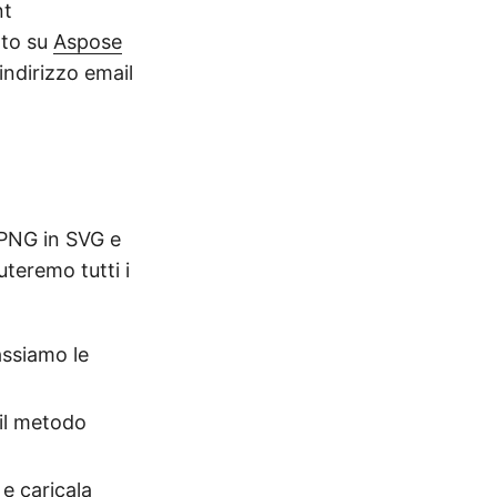
nt
ato su
Aspose
indirizzo email
 PNG in SVG e
teremo tutti i
assiamo le
 il metodo
e caricala