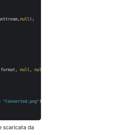
geStream,
null
 format, 
null
, 
null
+ 
"Converted.png"
);

e scaricata da