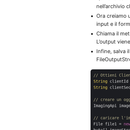
nell’archivio 
Ora creiamo 
input e il fo
Chiama il me
L’output viene
Infine, salva i
FileOutputSt
// Ottieni Clie
String
 clientId
String
 clientSe
// creare un og
ImagingApi imag
// caricare l'i
File file1 = 
ne