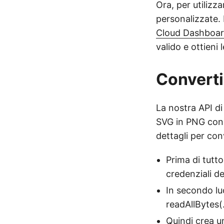
Ora, per utilizz
personalizzate. 
Cloud Dashboa
valido e ottieni 
Converti
La nostra API di
SVG in PNG con l
dettagli per co
Prima di tutt
credenziali d
In secondo lu
readAllBytes(…
Quindi crea u