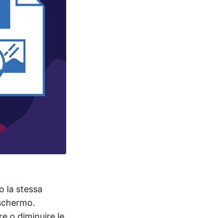
 la stessa
 schermo.
e o diminuire le