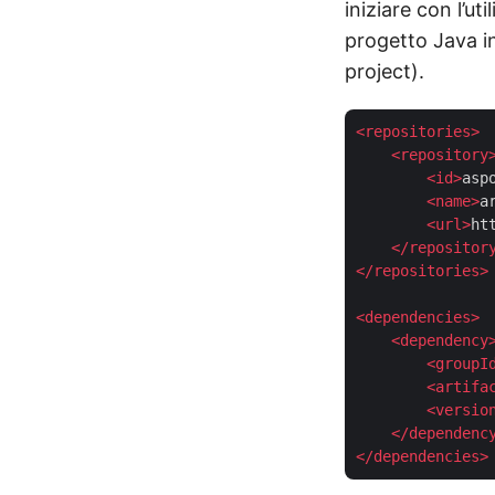
iniziare con l’u
progetto Java i
project).
<
repositories
>
<
repository
<
id
>
asp
<
name
>
a
<
url
>
ht
</
repositor
</
repositories
>
<
dependencies
>
<
dependency
<
groupI
<
artifa
<
versio
</
dependenc
</
dependencies
>