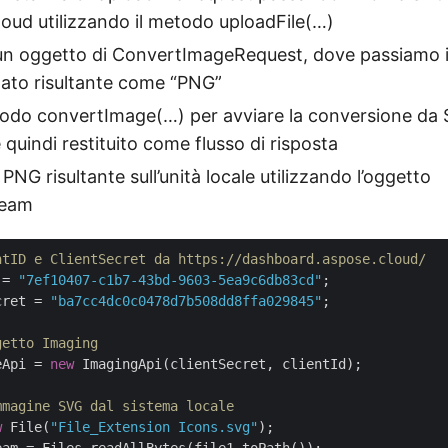
cloud utilizzando il metodo uploadFile(…)
un oggetto di ConvertImageRequest, dove passiamo 
rmato risultante come “PNG”
todo convertImage(…) per avviare la conversione da
 quindi restituito come flusso di risposta
l PNG risultante sull’unità locale utilizzando l’oggetto
ream
ntID e ClientSecret da https://dashboard.aspose.cloud/
 = 
"7ef10407-c1b7-43bd-9603-5ea9c6db83cd"
cret = 
"ba7cc4dc0c0478d7b508dd8ffa029845"
;

getto Imaging
eApi = 
new
 ImagingApi(clientSecret, clientId);

mmagine SVG dal sistema locale
w
 File(
"File_Extension Icons.svg"
);
