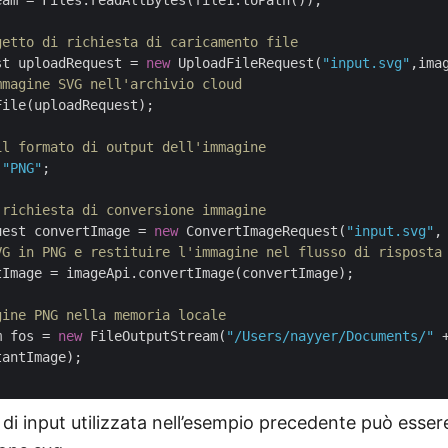
am = Files.readAllBytes(file1.toPath());

getto di richiesta di caricamento file
st uploadRequest = 
new
 UploadFileRequest(
"input.svg"
,ima
mmagine SVG nell'archivio cloud
ile(uploadRequest);

il formato di output dell'immagine
 
"PNG"
;

 richiesta di conversione immagine
uest convertImage = 
new
 ConvertImageRequest(
"input.svg"
,
VG in PNG e restituire l'immagine nel flusso di risposta
Image = imageApi.convertImage(convertImage);

gine PNG nella memoria locale
m fos = 
new
 FileOutputStream(
"/Users/nayyer/Documents/"
 
antImage);

i input utilizzata nell’esempio precedente può esser