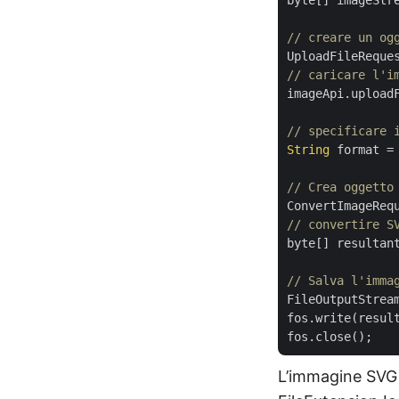
byte[] imageStre
// creare un og
UploadFileReque
// caricare l'i
imageApi.uploadF
// specificare 
String
 format =
// Crea oggetto
ConvertImageReq
// convertire S
byte[] resultant
// Salva l'imma
FileOutputStrea
fos.write(result
L’immagine SVG d