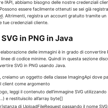
are l’API, abbiamo bisogno delle nostre credenziali clie
Possono essere facilmente ottenuti se sei già registr
rd
. Altrimenti, registra un account gratuito tramite un 
le tue credenziali cliente.
 SVG in PNG in Java
 elaborazione delle immagini è in grado di convertire
inee di codice minime. Quindi in questa sezione discu
nvertire SVG in PNG usando Java.
o, creiamo un oggetto della classe ImagingApi dove p
el client come argomento
ogo, leggi il contenuto dell’immagine SVG utilizzando
) e restituiscilo all’array byte[]
n’istanza di UploadFileRequest passando il nome SVG 