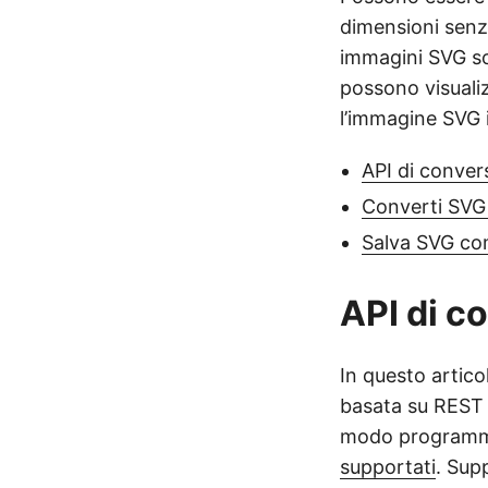
dimensioni senza
immagini SVG son
possono visuali
l’immagine SVG 
API di conve
Converti SVG
Salva SVG co
API di c
In questo artico
basata su REST c
modo programmat
supportati
. Sup