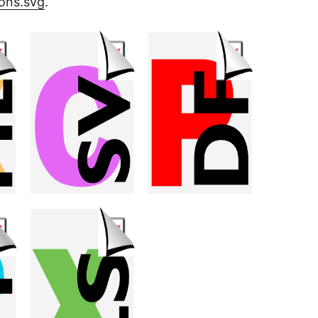
cons.svg
.