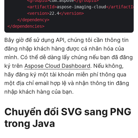
<
groupId
>
com.aspose
</
groupId
>
<
artifactId
>
aspose-imaging-cloud
</
artifactId
>
<
version
>
22.4
</
version
>
</
dependency
>
</
dependencies
>
Bây giờ để sử dụng API, chúng tôi cần thông tin
đăng nhập khách hàng được cá nhân hóa của
mình. Có thể dễ dàng lấy chúng nếu bạn đã đăng
ký trên
Aspose Cloud Dashboard
. Nếu không,
hãy đăng ký một tài khoản miễn phí thông qua
một địa chỉ email hợp lệ và nhận thông tin đăng
nhập khách hàng của bạn.
Chuyển đổi SVG sang PNG
trong Java