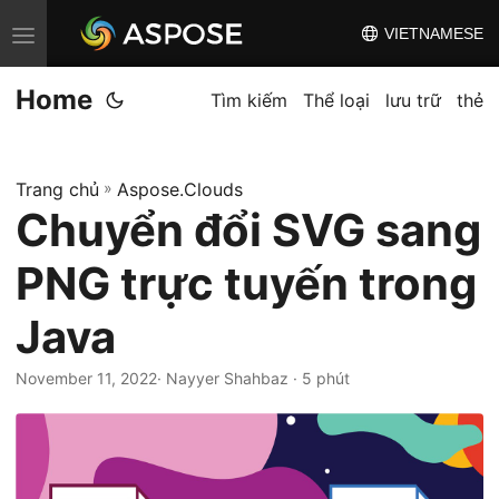
VIETNAMESE
C
h
Home
u
Tìm kiếm
Thể loại
lưu trữ
thẻ
y
ể
Trang chủ
»
Aspose.Clouds
n
Chuyển đổi SVG sang
đ
ổ
PNG trực tuyến trong
i
đ
Java
i
November 11, 2022
· Nayyer Shahbaz · 5 phút
ề
u
h
ư