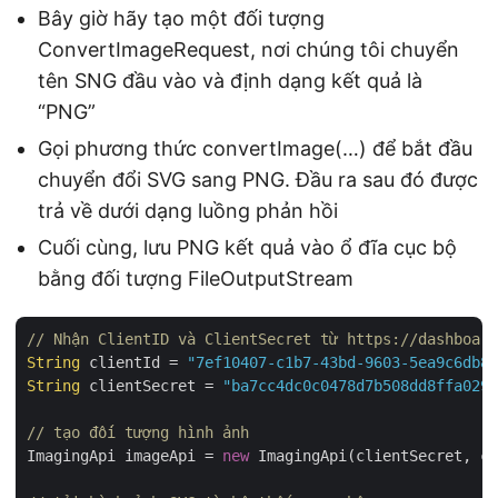
Bây giờ hãy tạo một đối tượng
ConvertImageRequest, nơi chúng tôi chuyển
tên SNG đầu vào và định dạng kết quả là
“PNG”
Gọi phương thức convertImage(…) để bắt đầu
chuyển đổi SVG sang PNG. Đầu ra sau đó được
trả về dưới dạng luồng phản hồi
Cuối cùng, lưu PNG kết quả vào ổ đĩa cục bộ
bằng đối tượng FileOutputStream
// Nhận ClientID và ClientSecret từ https://dashboard
String
 clientId = 
"7ef10407-c1b7-43bd-9603-5ea9c6db83
String
 clientSecret = 
"ba7cc4dc0c0478d7b508dd8ffa0298
// tạo đối tượng hình ảnh
ImagingApi imageApi = 
new
 ImagingApi(clientSecret, cl