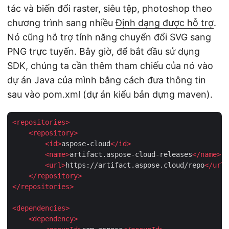
tác và biến đổi raster, siêu tệp, photoshop theo
chương trình sang nhiều
Định dạng được hỗ trợ
.
Nó cũng hỗ trợ tính năng chuyển đổi SVG sang
PNG trực tuyến. Bây giờ, để bắt đầu sử dụng
SDK, chúng ta cần thêm tham chiếu của nó vào
dự án Java của mình bằng cách đưa thông tin
sau vào pom.xml (dự án kiểu bản dựng maven).
<
repositories
>
<
repository
>
<
id
>
aspose-cloud
</
id
>
<
name
>
artifact.aspose-cloud-releases
</
name
>
<
url
>
https://artifact.aspose.cloud/repo
</
url
>
</
repository
>
</
repositories
>
<
dependencies
>
<
dependency
>