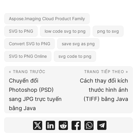
Aspose.Imaging Cloud Product Family
SVG to PNG
low code svg to png
png to svg
Convert SVG to PNG
save svg as png
SVG to PNG Online
svg code to png
« TRANG TRƯỚC
TRANG TIẾP THEO »
Chuyển đổi
Cách thay đổi kích
Photoshop (PSD)
thước hình ảnh
sang JPG trực tuyến
(TIFF) bằng Java
bằng Java