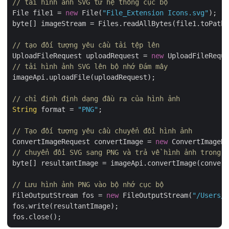
// tải hình ảnh SVG từ hệ thống cục bộ
File file1 = 
new
 File(
"File_Extension Icons.svg"
);

byte[] imageStream = Files.readAllBytes(file1.toPath(
// tạo đối tượng yêu cầu tải tệp lên
UploadFileRequest uploadRequest = 
new
 UploadFileReque
// tải hình ảnh SVG lên bộ nhớ Đám mây
imageApi.uploadFile(uploadRequest);

// chỉ định định dạng đầu ra của hình ảnh
String
 format = 
"PNG"
;

// Tạo đối tượng yêu cầu chuyển đổi hình ảnh
ConvertImageRequest convertImage = 
new
 ConvertImageRe
// chuyển đổi SVG sang PNG và trả về hình ảnh trong l
byte[] resultantImage = imageApi.convertImage(convert
// Lưu hình ảnh PNG vào bộ nhớ cục bộ
FileOutputStream fos = 
new
 FileOutputStream(
"/Users/n
fos.write(resultantImage);
