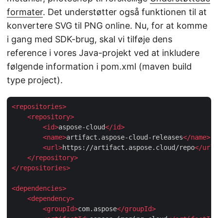
formater
. Det understøtter også funktionen til at
konvertere SVG til PNG online. Nu, for at komme
i gang med SDK-brug, skal vi tilføje dens
reference i vores Java-projekt ved at inkludere
følgende information i pom.xml (maven build
type project).
<
repositories
>
<
repository
>
<
id
>
aspose-cloud
</
id
>
<
name
>
artifact.aspose-cloud-releases
</
name
>
<
url
>
https://artifact.aspose.cloud/repo
</
url
>
</
repository
>
</
repositories
>
<
dependencies
>
<
dependency
>
<
groupId
>
com.aspose
</
groupId
>