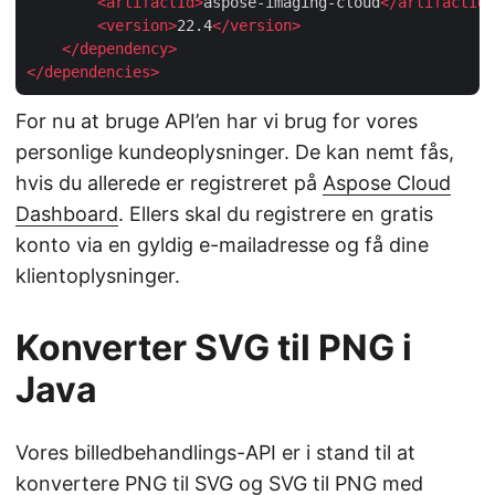
<
artifactId
>
aspose-imaging-cloud
</
artifactId
>
<
version
>
22.4
</
version
>
</
dependency
>
</
dependencies
>
For nu at bruge API’en har vi brug for vores
personlige kundeoplysninger. De kan nemt fås,
hvis du allerede er registreret på
Aspose Cloud
Dashboard
. Ellers skal du registrere en gratis
konto via en gyldig e-mailadresse og få dine
klientoplysninger.
Konverter SVG til PNG i
Java
Vores billedbehandlings-API er i stand til at
konvertere PNG til SVG og SVG til PNG med