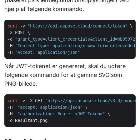
(baseret på klientlegitimationsoplysninger) ved
hjælp af følgende kommando.
curl
 -v 
"https://api.aspose.cloud/connect/token"
 \

-X POST \

-d 
"grant_type=client_credentials&client_id=bb959721-
-H 
"Content-Type: application/x-www-form-urlencoded"
 
-H 
"Accept: application/json"
Når JWT-tokenet er genereret, skal du udføre
følgende kommando for at gemme SVG som
PNG-billede.
curl
 -v -X GET 
"https://api.aspose.cloud/v3.0/imaging
-H  
"accept: application/json"
 \

-H  
"authorization: Bearer <JWT Token>"
 \
