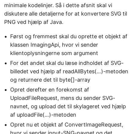
minimale kodelinjer. Så i dette afsnit skal vi
diskutere alle detaljerne for at konvertere SVG til
PNG ved hjælp af Java.
Først og fremmest skal du oprette et objekt af
klassen ImagingApi, hvor vi sender
klientoplysningerne som argument
For det andet skal du læse indholdet af SVG-
billedet ved hjælp af readAllBytes(…)-metoden
og returnere det til byte[]-array
Opret derefter en forekomst af
UploadFileRequest, mens du sender SVG-
navnet, og upload det til skylageret ved hjælp
af uploadFile(…)-metoden
Opret nu et objekt af ConvertImageRequest,
hvor vi sender input-SNG-navnet og det