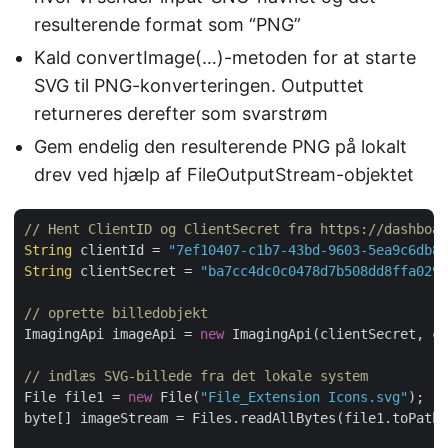
resulterende format som “PNG”
Kald convertImage(…)-metoden for at starte
SVG til PNG-konverteringen. Outputtet
returneres derefter som svarstrøm
Gem endelig den resulterende PNG på lokalt
drev ved hjælp af FileOutputStream-objektet
// Hent ClientID og ClientSecret fra https://dashboar
String
 clientId = 
"7ef10407-c1b7-43bd-9603-5ea9c6db83
String
 clientSecret = 
"ba7cc4dc0c0478d7b508dd8ffa0298
// oprette billedobjekt
ImagingApi imageApi = 
new
 ImagingApi(clientSecret, cl
// indlæs SVG-billede fra det lokale system
File file1 = 
new
 File(
"File_Extension Icons.svg"
);

byte[] imageStream = Files.readAllBytes(file1.toPath(