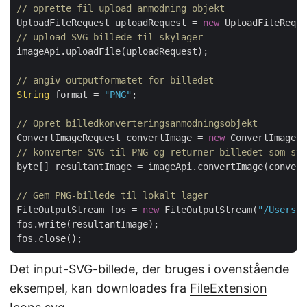
// oprette fil upload anmodning objekt
UploadFileRequest uploadRequest = 
new
 UploadFileReque
// upload SVG-billede til skylager
imageApi.uploadFile(uploadRequest);

// angiv outputformatet for billedet
String
 format = 
"PNG"
;

// Opret billedkonverteringsanmodningsobjekt
ConvertImageRequest convertImage = 
new
 ConvertImageRe
// konverter SVG til PNG og returner billedet som sva
byte[] resultantImage = imageApi.convertImage(convert
// Gem PNG-billede til lokalt lager
FileOutputStream fos = 
new
 FileOutputStream(
"/Users/n
fos.write(resultantImage);

Det input-SVG-billede, der bruges i ovenstående
eksempel, kan downloades fra
FileExtension