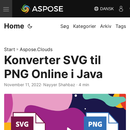
DANSK
S
k
Home
i
Søg
Kategorier
Arkiv
Tags
f
t
Start
»
Aspose.Clouds
n
Konverter SVG til
a
v
PNG Online i Java
i
g
November 11, 2022
· Nayyer Shahbaz · 4 min
a
t
i
o
n