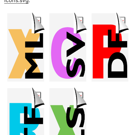
Icons.svg
.