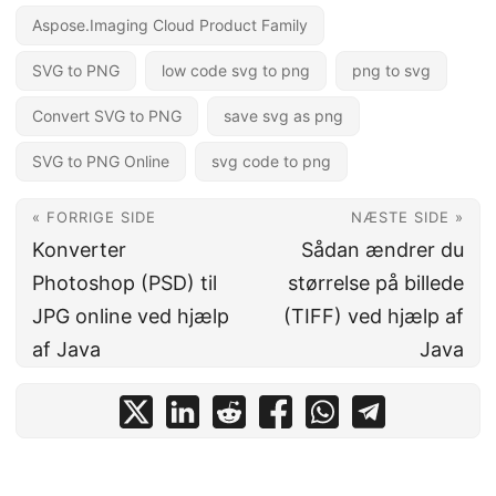
Aspose.Imaging Cloud Product Family
SVG to PNG
low code svg to png
png to svg
Convert SVG to PNG
save svg as png
SVG to PNG Online
svg code to png
« FORRIGE SIDE
NÆSTE SIDE »
Konverter
Sådan ændrer du
Photoshop (PSD) til
størrelse på billede
JPG online ved hjælp
(TIFF) ved hjælp af
af Java
Java