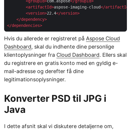
<
groupId
>
com.aspose
</
groupId
>
<
artifactId
>
aspose-imaging-cloud
</
artifactId
>
<
version
>
22.4
</
version
>
</
dependency
>
</
dependencies
>
Hvis du allerede er registreret på
Aspose Cloud
Dashboard
, skal du indhente dine personlige
klientoplysninger fra
Cloud Dashboard
. Ellers skal
du registrere en gratis konto med en gyldig e-
mail-adresse og derefter få dine
legitimationsoplysninger.
Konverter PSD til JPG i
Java
I dette afsnit skal vi diskutere detaljerne om,