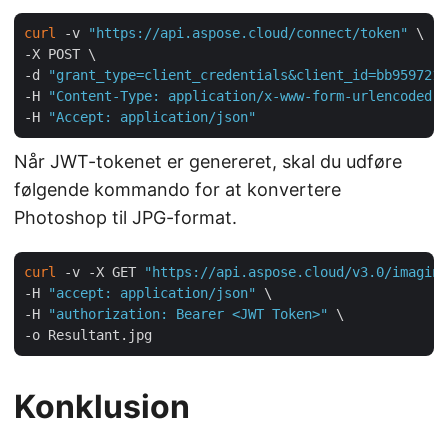
curl
 -v 
"https://api.aspose.cloud/connect/token"
 \

-X POST \

-d 
"grant_type=client_credentials&client_id=bb959721-
-H 
"Content-Type: application/x-www-form-urlencoded"
 
-H 
"Accept: application/json"
Når JWT-tokenet er genereret, skal du udføre
følgende kommando for at konvertere
Photoshop til JPG-format.
curl
 -v -X GET 
"https://api.aspose.cloud/v3.0/imaging
-H 
"accept: application/json"
 \

-H 
"authorization: Bearer <JWT Token>"
 \

Konklusion