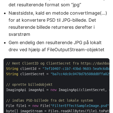
det resulterende format som “jpg”
Næstsidste, kald en metode convertImage(…)
for at konvertere PSD til JPG-billede. Det
resulterende billede returneres derefter i
svarstrøm
Gem endelig den resulterende JPG på lokalt
drev ved hjælp af FileOutputStream-objektet
// Hent ClientID og ClientSecret fra https://dashboar
String
 clientId = 
"7ef10407-c1b7-43bd-9603-5ea9c6db83
String
 clientSecret = 
"ba7cc4dc0c0478d7b508dd8ffa0298
// oprette billedobjekt
ImagingApi imageApi = 
new
 ImagingApi(clientSecret, cl
// indlæs PSD-billede fra det lokale system
File file1 = 
new
 File(
"FilterEffectSampleImage.psd"
);

byte[] imageStream = Files.readAllBytes(file1.toPath(