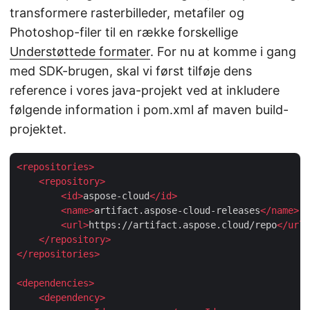
transformere rasterbilleder, metafiler og
Photoshop-filer til en række forskellige
Understøttede formater
. For nu at komme i gang
med SDK-brugen, skal vi først tilføje dens
reference i vores java-projekt ved at inkludere
følgende information i pom.xml af maven build-
projektet.
<
repositories
>
<
repository
>
<
id
>
aspose-cloud
</
id
>
<
name
>
artifact.aspose-cloud-releases
</
name
>
<
url
>
https://artifact.aspose.cloud/repo
</
url
>
</
repository
>
</
repositories
>
<
dependencies
>
<
dependency
>