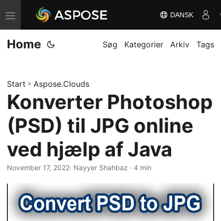
DANSK
S
k
Home
i
Søg
Kategorier
Arkiv
Tags
f
t
Start
»
Aspose.Clouds
n
Konverter Photoshop
a
v
(PSD) til JPG online
i
g
ved hjælp af Java
a
November 17, 2022
· Nayyer Shahbaz · 4 min
t
i
o
n