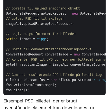
// oprette fil upload anmodning objekt
UploadFileRequest uploadRequest = 
new
 UploadFileReque
// upload PSD-fil til skylager
imageApi.uploadFile(uploadRequest);

// angiv outputformatet for billedet
String
 format = 
"jpg"
;

// Opret billedkonverteringsanmodningsobjekt
ConvertImageRequest convertImage = 
new
 ConvertImageRe
// konverter PSD til JPG og returner billedet som sva
byte[] resultantImage = imageApi.convertImage(convert
// Gem det resulterende JPG-billede på lokalt lager
FileOutputStream fos = 
new
 FileOutputStream(
"/Users/n
fos.write(resultantImage);

Eksempel-PSD-billedet, der er brugt i
ovenstående eksempel, kan downloades fra