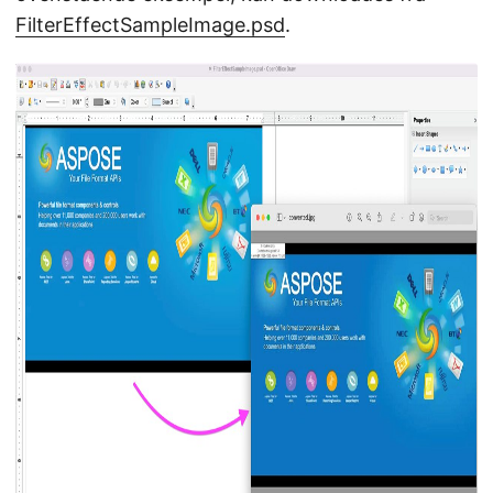
FilterEffectSampleImage.psd
.