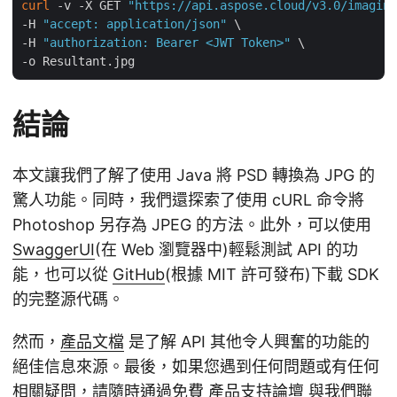
curl
 -v -X GET 
"https://api.aspose.cloud/v3.0/imaging
-H 
"accept: application/json"
 \

-H 
"authorization: Bearer <JWT Token>"
 \

結論
本文讓我們了解了使用 Java 將 PSD 轉換為 JPG 的
驚人功能。同時，我們還探索了使用 cURL 命令將
Photoshop 另存為 JPEG 的方法。此外，可以使用
SwaggerUI
(在 Web 瀏覽器中)輕鬆測試 API 的功
能，也可以從
GitHub
(根據 MIT 許可發布)下載 SDK
的完整源代碼。
然而，
產品文檔
是了解 API 其他令人興奮的功能的
絕佳信息來源。最後，如果您遇到任何問題或有任何
相關疑問，請隨時通過免費
產品支持論壇
與我們聯