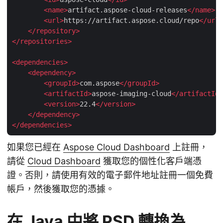
<
name
>
artifact.aspose-cloud-releases
</
name
>
<
url
>
https://artifact.aspose.cloud/repo
</
url
>
</
repository
>
</
repositories
>
<
dependencies
>
<
dependency
>
<
groupId
>
com.aspose
</
groupId
>
<
artifactId
>
aspose-imaging-cloud
</
artifactId
>
<
version
>
22.4
</
version
>
</
dependency
>
</
dependencies
>
如果您已經在
Aspose Cloud Dashboard
上註冊，
請從
Cloud Dashboard
獲取您的個性化客戶端憑
證。否則，請使用有效的電子郵件地址註冊一個免費
帳戶，然後獲取您的憑據。
在 Java 中將 PSD 轉換為