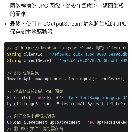
圖像轉換為 JPG 圖像。然後在響應流中返回生成
的圖像
最後，使用 FileOutputStream 對象將生成的 JPG
保存到本地驅動器
// 從 https://dashboard.aspose.cloud/ 獲取 ClientID 和
String
 clientId = 
"7ef10407-c1b7-43bd-9603-5ea9c6db83
String
 clientSecret = 
"ba7cc4dc0c0478d7b508dd8ffa0298
// 創建成像對象
ImagingApi imageApi = 
new
 ImagingApi(clientSecret, cl
// 從本地系統加載 PSD 圖像
File file1 = 
new
 File(
"FilterEffectSampleImage.psd"
);

byte[] imageStream = Files.readAllBytes(file1.toPath(
// 創建文件上傳請求對象
UploadFileRequest uploadRequest = 
new
 UploadFileReque
// 將 PSD 文件上傳到雲存儲