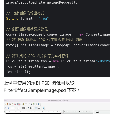
imageApi.uploadFile(uploadRequest);

// 指定圖像的輸出格式
String
 format = 
"jpg"
;

// 創建圖像轉換請求對象
ConvertImageRequest convertImage = 
new
 ConvertImageRe
// 將 PSD 轉換為 JPG 並在響應流中返回圖像
byte[] resultantImage = imageApi.convertImage(convert
// 將生成的 JPG 圖片保存到本地存儲
FileOutputStream fos = 
new
 FileOutputStream(
"/Users/n
fos.write(resultantImage);

上例中使用的示例 PSD 圖像可以從
FilterEffectSampleImage.psd
下載。