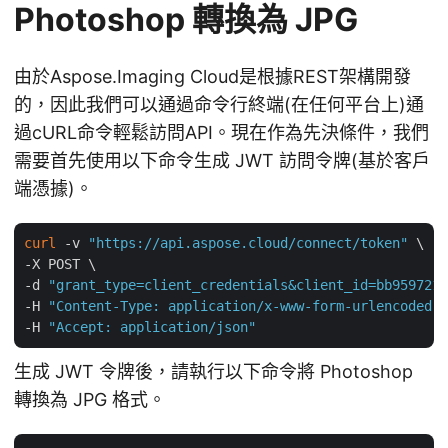
Photoshop 轉換為 JPG
由於Aspose.Imaging Cloud是根據REST架構開發
的，因此我們可以通過命令行終端(在任何平台上)通
過cURL命令輕鬆訪問API。現在作為先決條件，我們
需要首先使用以下命令生成 JWT 訪問令牌(基於客戶
端憑據)。
curl
 -v 
"https://api.aspose.cloud/connect/token"
 \

-X POST \

-d 
"grant_type=client_credentials&client_id=bb959721-
-H 
"Content-Type: application/x-www-form-urlencoded"
 
-H 
"Accept: application/json"
生成 JWT 令牌後，請執行以下命令將 Photoshop
轉換為 JPG 格式。