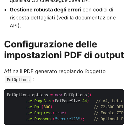
qualsiasi OS che esegue Java 8+.
Gestione robusta degli errori
con codici di
risposta dettagliati (vedi la documentazione
API).
Configurazione delle
impostazioni PDF di output
Affina il PDF generato regolando l’oggetto
:
PdfOptions
PdfOptions options 
=
new
 PdfOptions
()
.
setPageSize
(
PdfPageSize
.
A4
)
// A4, Letter,
.
setDpi
(
300
)
// 72‑600 DPI r
.
setCompress
(
true
)
// Enable ZIP c
.
setPassword
(
"secure123"
);
// Optional PDF