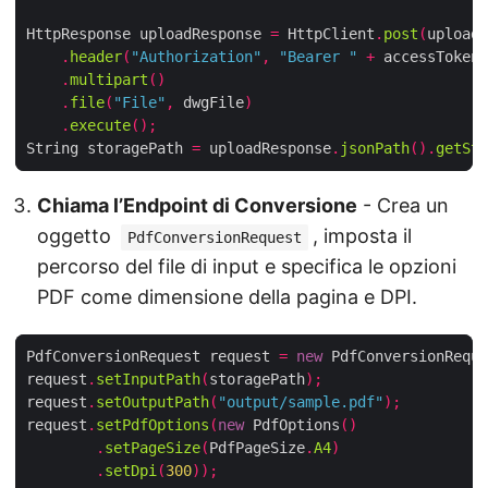
HttpResponse uploadResponse 
=
 HttpClient
.
post
(
uploadU
.
header
(
"Authorization"
,
"Bearer "
+
 accessToken
)
.
multipart
()
.
file
(
"File"
,
 dwgFile
)
.
execute
();
String storagePath 
=
 uploadResponse
.
jsonPath
().
getStr
Chiama l’Endpoint di Conversione
- Crea un
oggetto
, imposta il
PdfConversionRequest
percorso del file di input e specifica le opzioni
PDF come dimensione della pagina e DPI.
PdfConversionRequest request 
=
new
 PdfConversionReque
request
.
setInputPath
(
storagePath
);
request
.
setOutputPath
(
"output/sample.pdf"
);
request
.
setPdfOptions
(
new
 PdfOptions
()
.
setPageSize
(
PdfPageSize
.
A4
)
.
setDpi
(
300
));