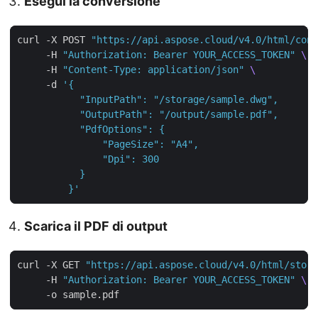
Esegui la conversione
curl -X POST 
"https://api.aspose.cloud/v4.0/html/conv
     -H 
"Authorization: Bearer YOUR_ACCESS_TOKEN"
     -H 
"Content-Type: application/json"
     -d 
         }'
Scarica il PDF di output
curl -X GET 
"https://api.aspose.cloud/v4.0/html/stora
     -H 
"Authorization: Bearer YOUR_ACCESS_TOKEN"