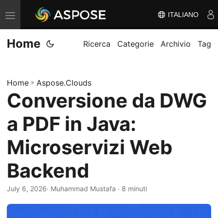
ITALIANO
V
ä
Home
x
Ricerca
Categorie
Archivio
Tag
l
a
Home
»
Aspose.Clouds
n
Conversione da DWG
a
v
a PDF in Java:
i
g
Microservizi Web
e
Backend
r
i
July 6, 2026
· Muhammad Mustafa · 8 minuti
n
g