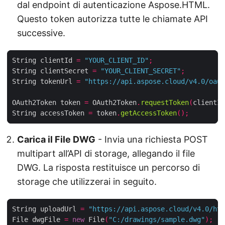
dal endpoint di autenticazione Aspose.HTML.
Questo token autorizza tutte le chiamate API
successive.
String clientId 
=
"YOUR_CLIENT_ID"
;
String clientSecret 
=
"YOUR_CLIENT_SECRET"
;
String tokenUrl 
=
"https://api.aspose.cloud/v4.0/oaut
OAuth2Token token 
=
 OAuth2Token
.
requestToken
(
clientId
String accessToken 
=
 token
.
getAccessToken
();
Carica il File DWG
- Invia una richiesta POST
multipart all’API di storage, allegando il file
DWG. La risposta restituisce un percorso di
storage che utilizzerai in seguito.
String uploadUrl 
=
"https://api.aspose.cloud/v4.0/htm
File dwgFile 
=
new
 File
(
"C:/drawings/sample.dwg"
);