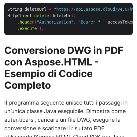
String deleteUrl 
=
"https://api.aspose.cloud/v4.0/htm
HttpClient
.
delete
(
deleteUrl
)
.
header
(
"Authorization"
,
"Bearer "
+
 accessToken
)
.
execute
();
Conversione DWG in PDF
con Aspose.HTML -
Esempio di Codice
Completo
Il programma seguente unisce tutti i passaggi in
un’unica classe Java eseguibile. Dimostra come
autenticarsi, caricare un file DWG, eseguire la
conversione e scaricare il risultato PDF
utilizzando l’Aspose.HTML Cloud SDK per Java.