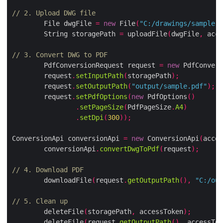
// 2. Upload DWG file
        File dwgFile 
=
new
 File
(
"C:/drawings/sample.d
        String storagePath 
=
 uploadFile
(
dwgFile
,
 acce
// 3. Convert DWG to PDF
        PdfConversionRequest request 
=
new
 PdfConvers
        request
.
setInputPath
(
storagePath
);
        request
.
setOutputPath
(
"output/sample.pdf"
);
        request
.
setPdfOptions
(
new
 PdfOptions
()
.
setPageSize
(
PdfPageSize
.
A4
)
.
setDpi
(
300
));
ConversionApi conversionApi 
=
new
 ConversionApi
(
acces
        conversionApi
.
convertDwgToPdf
(
request
);
// 4. Download PDF
        downloadFile
(
request
.
getOutputPath
(),
"C:/out
// 5. Clean up
        deleteFile
(
storagePath
,
 accessToken
);
        deleteFile
(
request
.
getOutputPath
(),
 accessTok