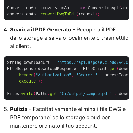
ConversionApi conversionApi 
=
new
 ConversionApi
(
acces
conversionApi
.
convertDwgToPdf
(
request
);
Scarica il PDF Generato
- Recupera il PDF
dallo storage e salvalo localmente o trasmettilo
al client.
String downloadUrl 
=
"https://api.aspose.cloud/v4.0/h
HttpResponse downloadResponse 
=
 HttpClient
.
get
(
downlo
.
header
(
"Authorization"
,
"Bearer "
+
 accessToken
)
.
execute
();
Files
.
write
(
Paths
.
get
(
"C:/output/sample.pdf"
),
 downlo
Pulizia
- Facoltativamente elimina i file DWG e
PDF temporanei dallo storage cloud per
mantenere ordinato il tuo account.