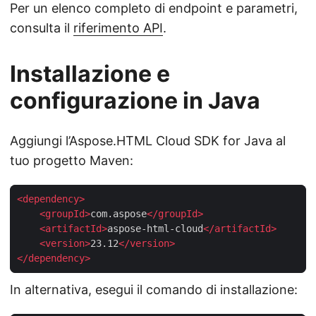
Per un elenco completo di endpoint e parametri,
consulta il
riferimento API
.
Installazione e
configurazione in Java
Aggiungi l’Aspose.HTML Cloud SDK for Java al
tuo progetto Maven:
<
dependency
>
<
groupId
>
com.aspose
</
groupId
>
<
artifactId
>
aspose-html-cloud
</
artifactId
>
<
version
>
23.12
</
version
>
</
dependency
>
In alternativa, esegui il comando di installazione: