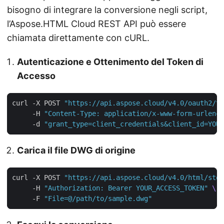
bisogno di integrare la conversione negli script,
l’Aspose.HTML Cloud REST API può essere
chiamata direttamente con cURL.
Autenticazione e Ottenimento del Token di
Accesso
curl -X POST 
"https://api.aspose.cloud/v4.0/oauth2/to
     -H 
"Content-Type: application/x-www-form-urlenco
     -d 
"grant_type=client_credentials&client_id=YOUR
Carica il file DWG di origine
curl -X POST 
"https://api.aspose.cloud/v4.0/html/stor
     -H 
"Authorization: Bearer YOUR_ACCESS_TOKEN"
     -F 
"File=@/path/to/sample.dwg"