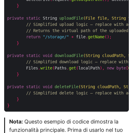
}
private
static
 String 
uploadFile
(
File file
,
 String to
// Simplified upload logic – replace with act
// Returns the virtual path of the uploaded f
return
"/storage/"
+
 file
.
getName
();
}
private
static
void
downloadFile
(
String cloudPath
,
 St
// Simplified download logic – replace with a
        Files
.
write
(
Paths
.
get
(
localPath
),
new
byte
[
0
]
}
private
static
void
deleteFile
(
String cloudPath
,
 Stri
// Simplified delete logic – replace with act
}
}
Nota:
Questo esempio di codice dimostra la
funzionalità principale. Prima di usarlo nel tuo