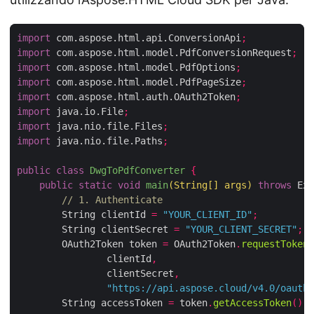
import
 com.aspose.html.api.ConversionApi
;
import
 com.aspose.html.model.PdfConversionRequest
;
import
 com.aspose.html.model.PdfOptions
;
import
 com.aspose.html.model.PdfPageSize
;
import
 com.aspose.html.auth.OAuth2Token
;
import
 java.io.File
;
import
 java.nio.file.Files
;
import
 java.nio.file.Paths
;
public
class
DwgToPdfConverter
{
public
static
void
main
(
String
[]
 args
)
throws
 Exc
// 1. Authenticate
        String clientId 
=
"YOUR_CLIENT_ID"
;
        String clientSecret 
=
"YOUR_CLIENT_SECRET"
;
        OAuth2Token token 
=
 OAuth2Token
.
requestToken
(
                clientId
,
                clientSecret
,
"https://api.aspose.cloud/v4.0/oauth2
        String accessToken 
=
 token
.
getAccessToken
();