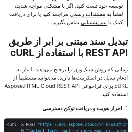
توسعه خود تست کنید. اگر با مشکلی مواجه شدید،
لطفاً به
مستندات رسمی
مراجعه کنید یا برای دریافت
کمک با
تیم پشتیبانی
تماس بگیرید.
تبدیل سند مبتنی بر ابر از طریق
REST API با استفاده از cURL
زمانی که روش سبک‌وزن را ترجیح می‌دهید یا نیاز به
ادغام تبدیل در اسکریپت‌ها دارید، می‌توانید مستقیماً از
cURL برای فراخوانی Aspose.HTML Cloud REST API
استفاده کنید.
احراز هویت و دریافت توکن دسترسی
curl -X POST 
"https://api.aspose.cloud/v4.0/oauth2/
     -H 
"Content-Type: application/x-www-form-urlen