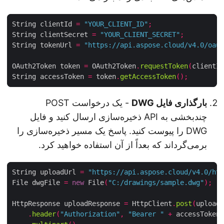
String clientId 
=
"YOUR_CLIENT_ID"
;
String clientSecret 
=
"YOUR_CLIENT_SECRET"
;
String tokenUrl 
=
"https://api.aspose.cloud/v4.0/oa
OAuth2Token token 
=
 OAuth2Token
.
requestToken
(
client
String accessToken 
=
 token
.
getAccessToken
();
بارگذاری فایل DWG
- یک درخواست POST
چندبخشی به API ذخیره‌سازی ارسال کنید و فایل
DWG را پیوست کنید. پاسخ یک مسیر ذخیره‌سازی را
برمی‌گرداند که بعداً از آن استفاده خواهید کرد.
String uploadUrl 
=
"https://api.aspose.cloud/v4.0/h
File dwgFile 
=
new
 File
(
"C:/drawings/sample.dwg"
);
HttpResponse uploadResponse 
=
 HttpClient
.
post
(
uploa
.
header
(
"Authorization"
,
"Bearer "
+
 accessToke