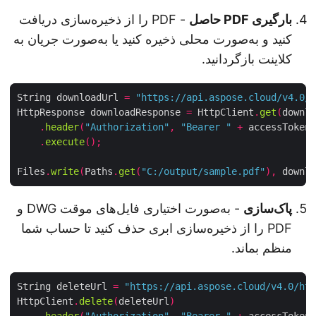
بارگیری PDF حاصل
- PDF را از ذخیره‌سازی دریافت
کنید و به‌صورت محلی ذخیره کنید یا به‌صورت جریان به
کلاینت بازگردانید.
String downloadUrl 
=
"https://api.aspose.cloud/v4.0
HttpResponse downloadResponse 
=
 HttpClient
.
get
(
down
.
header
(
"Authorization"
,
"Bearer "
+
 accessToke
.
execute
();
Files
.
write
(
Paths
.
get
(
"C:/output/sample.pdf"
),
 down
پاک‌سازی
- به‌صورت اختیاری فایل‌های موقت DWG و
PDF را از ذخیره‌سازی ابری حذف کنید تا حساب شما
منظم بماند.
String deleteUrl 
=
"https://api.aspose.cloud/v4.0/h
HttpClient
.
delete
(
deleteUrl
)
.
header
(
"Authorization"
,
"Bearer "
+
 accessToke