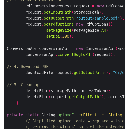
        PdfConversionRequest request 
=
new
 PdfConve
        request
.
setInputPath
(
storagePath
);
        request
.
setOutputPath
(
"output/sample.pdf"
);
        request
.
setPdfOptions
(
new
 PdfOptions
()
.
setPageSize
(
PdfPageSize
.
A4
)
.
setDpi
(
300
));
ConversionApi conversionApi 
=
new
 ConversionApi
(
acc
        conversionApi
.
convertDwgToPdf
(
request
);
// 4. Download PDF
        downloadFile
(
request
.
getOutputPath
(),
"C:/o
// 5. Clean up
        deleteFile
(
storagePath
,
 accessToken
);
        deleteFile
(
request
.
getOutputPath
(),
 accessT
}
private
static
 String 
uploadFile
(
File file
,
 String 
// Simplified upload logic – replace with a
// Returns the virtual path of the uploaded