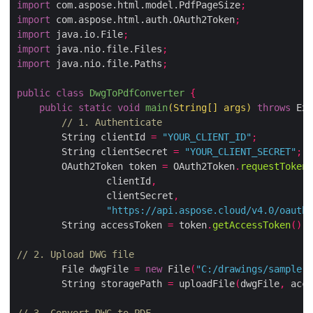
import
 com.aspose.html.model.PdfPageSize
;
import
 com.aspose.html.auth.OAuth2Token
;
import
 java.io.File
;
import
 java.nio.file.Files
;
import
 java.nio.file.Paths
;
public
class
DwgToPdfConverter
{
public
static
void
main
(
String
[]
 args
)
throws
 E
// 1. Authenticate
        String clientId 
=
"YOUR_CLIENT_ID"
;
        String clientSecret 
=
"YOUR_CLIENT_SECRET"
;
        OAuth2Token token 
=
 OAuth2Token
.
requestToke
                clientId
,
                clientSecret
,
"https://api.aspose.cloud/v4.0/oaut
        String accessToken 
=
 token
.
getAccessToken
()
// 2. Upload DWG file
        File dwgFile 
=
new
 File
(
"C:/drawings/sample
        String storagePath 
=
 uploadFile
(
dwgFile
,
 ac
// 3. Convert DWG to PDF