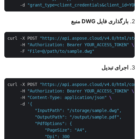
     -d 
"grant_type=client_credentials&client_id=YO
بارگذاری فایل DWG منبع
curl -X POST 
"https://api.aspose.cloud/v4.0/html/st
     -H 
"Authorization: Bearer YOUR_ACCESS_TOKEN"
     -F 
"File=@/path/to/sample.dwg"
اجرای تبدیل
curl -X POST 
"https://api.aspose.cloud/v4.0/html/co
     -H 
"Authorization: Bearer YOUR_ACCESS_TOKEN"
     -H 
"Content-Type: application/json"
     -d 