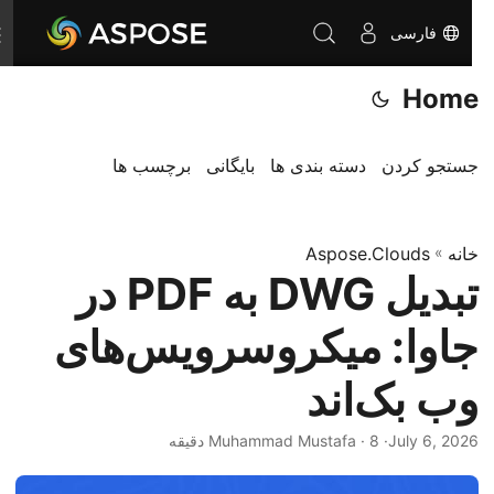
فارسی
T
o
Home
g
g
l
جستجو کردن
دسته بندی ها
بایگانی
برچسب ها
e
n
خانه
»
Aspose.Clouds
a
تبدیل DWG به PDF در
v
i
جاوا: میکروسرویس‌های
g
a
وب بک‌اند
t
i
July 6, 2026
· Muhammad Mustafa · 8 دقیقه
o