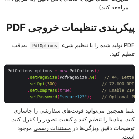
مراجعه کنید).
پیکربندی تنظیمات خروجی PDF
PDF تولید شده را با تنظیم شیء
به‌دقت
PdfOptions
تنظیم کنید.
PdfOptions options 
=
new
 PdfOptions
()
.
setPageSize
(
PdfPageSize
.
A4
)
// A4, Lette
.
setDpi
(
300
)
// 72‑600 DPI
.
setCompress
(
true
)
// Enable ZIP
.
setPassword
(
"secure123"
);
// Optional P
شما همچنین می‌توانید فونت‌های سفارشی را جاسازی
کنید، متادیتا را تنظیم کنید و کیفیت تصویر را کنترل کنید.
توضیحات دقیق ویژگی‌ها در
مستندات رسمی
موجود
است.