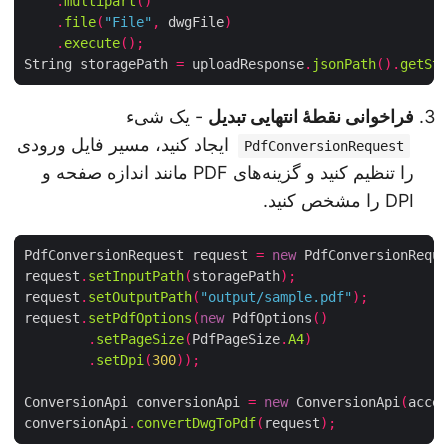
.
multipart
()
.
file
(
"File"
,
 dwgFile
)
.
execute
();
String storagePath 
=
 uploadResponse
.
jsonPath
().
getS
فراخوانی نقطهٔ انتهایی تبدیل
- یک شیء
ایجاد کنید، مسیر فایل ورودی
PdfConversionRequest
را تنظیم کنید و گزینه‌های PDF مانند اندازه صفحه و
DPI را مشخص کنید.
PdfConversionRequest request 
=
new
 PdfConversionReq
request
.
setInputPath
(
storagePath
);
request
.
setOutputPath
(
"output/sample.pdf"
);
request
.
setPdfOptions
(
new
 PdfOptions
()
.
setPageSize
(
PdfPageSize
.
A4
)
.
setDpi
(
300
));
ConversionApi conversionApi 
=
new
 ConversionApi
(
acc
conversionApi
.
convertDwgToPdf
(
request
);