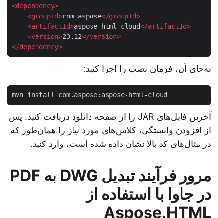
<
dependency
>
<
groupId
>
com.aspose
</
groupId
>
<
artifactId
>
aspose-html-cloud
</
artifactId
>
<
version
>
23.12
</
version
>
</
dependency
>
به‌جای آن، فرمان نصب را اجرا کنید:
آخرین فایل‌های JAR را از
صفحه دانلود
دریافت کنید. پس
از افزودن وابستگی، کلاس‌های مورد نیاز را همان‌طور که
در مثال‌های کد بالا نشان داده شده است، وارد کنید.
مرور فرآیند تبدیل DWG به PDF
در جاوا با استفاده از
Aspose.HTML