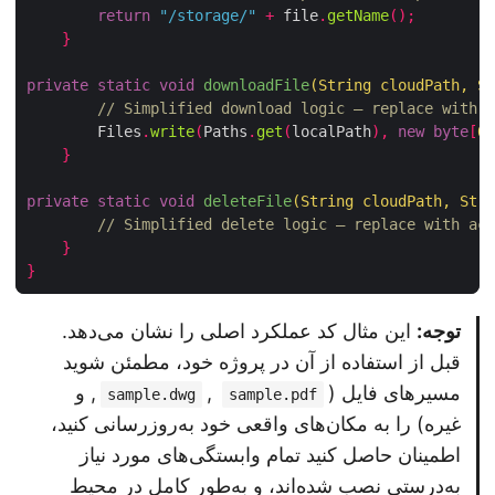
return
"/storage/"
+
 file
.
getName
();
}
private
static
void
downloadFile
(
String cloudPath
,
 
// Simplified download logic – replace with
        Files
.
write
(
Paths
.
get
(
localPath
),
new
byte
[
}
private
static
void
deleteFile
(
String cloudPath
,
 St
// Simplified delete logic – replace with a
}
}
توجه:
این مثال کد عملکرد اصلی را نشان می‌دهد.
قبل از استفاده از آن در پروژه خود، مطمئن شوید
مسیرهای فایل (
,
, و
sample.dwg
sample.pdf
غیره) را به مکان‌های واقعی خود به‌روزرسانی کنید،
اطمینان حاصل کنید تمام وابستگی‌های مورد نیاز
به‌درستی نصب شده‌اند، و به‌طور کامل در محیط