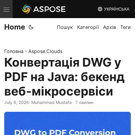
УКРАЇНСЬКА
T
o
Home
g
Пошук
Категорії
Архів
Теги
g
l
Головна
»
Aspose.Clouds
e
Конвертація DWG у
n
a
PDF на Java: бекенд
v
i
веб‑мікросервіси
g
July 6, 2026
· Muhammad Mustafa · 7 хвилин
a
t
i
o