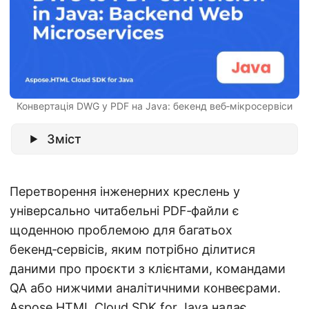
n
Конвертація DWG у PDF на Java: бекенд веб‑мікросервіси
Зміст
Перетворення інженерних креслень у
універсально читабельні PDF‑файли є
щоденною проблемою для багатьох
бекенд‑сервісів, яким потрібно ділитися
даними про проєкти з клієнтами, командами
QA або нижчими аналітичними конвеєрами.
Aspose.HTML Cloud SDK for Java
надає