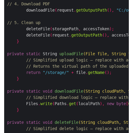
// 4. Download PDF
        downloadFile
(
request
.
getOutputPath
(),
"C:/out
// 5. Clean up
        deleteFile
(
storagePath
,
 accessToken
);
        deleteFile
(
request
.
getOutputPath
(),
 accessTok
}
private
static
 String 
uploadFile
(
File file
,
 String to
// Simplified upload logic – replace with act
// Returns the virtual path of the uploaded f
return
"/storage/"
+
 file
.
getName
();
}
private
static
void
downloadFile
(
String cloudPath
,
 St
// Simplified download logic – replace with a
        Files
.
write
(
Paths
.
get
(
localPath
),
new
byte
[
0
]
}
private
static
void
deleteFile
(
String cloudPath
,
 Stri
// Simplified delete logic – replace with act