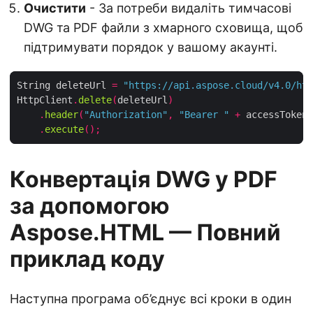
Очистити
- За потреби видаліть тимчасові
DWG та PDF файли з хмарного сховища, щоб
підтримувати порядок у вашому акаунті.
String deleteUrl 
=
"https://api.aspose.cloud/v4.0/htm
HttpClient
.
delete
(
deleteUrl
)
.
header
(
"Authorization"
,
"Bearer "
+
 accessToken
)
.
execute
();
Конвертація DWG у PDF
за допомогою
Aspose.HTML — Повний
приклад коду
Наступна програма об’єднує всі кроки в один