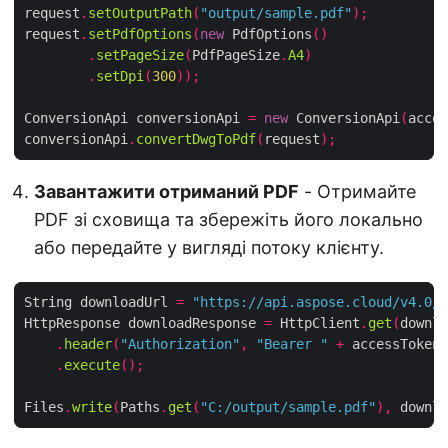
request
.
setOutputPath
(
"output/sample.pdf"
);
request
.
setPdfOptions
(
new
 PdfOptions
()
.
setPageSize
(
PdfPageSize
.
A4
)
.
setDpi
(
300
));
ConversionApi conversionApi 
=
new
 ConversionApi
(
acces
conversionApi
.
convertDwgToPdf
(
request
);
Завантажити отриманий PDF
- Отримайте
PDF зі сховища та збережіть його локально
або передайте у вигляді потоку клієнту.
String downloadUrl 
=
"https://api.aspose.cloud/v4.0/h
HttpResponse downloadResponse 
=
 HttpClient
.
get
(
downlo
.
header
(
"Authorization"
,
"Bearer "
+
 accessToken
)
.
execute
();
Files
.
write
(
Paths
.
get
(
"C:/output/sample.pdf"
),
 downlo