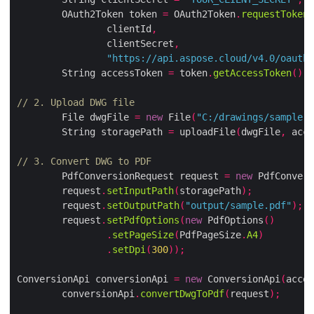
        OAuth2Token token 
=
 OAuth2Token
.
requestToken
(
                clientId
,
                clientSecret
,
"https://api.aspose.cloud/v4.0/oauth2
        String accessToken 
=
 token
.
getAccessToken
();
// 2. Upload DWG file
        File dwgFile 
=
new
 File
(
"C:/drawings/sample.d
        String storagePath 
=
 uploadFile
(
dwgFile
,
 acce
// 3. Convert DWG to PDF
        PdfConversionRequest request 
=
new
 PdfConvers
        request
.
setInputPath
(
storagePath
);
        request
.
setOutputPath
(
"output/sample.pdf"
);
        request
.
setPdfOptions
(
new
 PdfOptions
()
.
setPageSize
(
PdfPageSize
.
A4
)
.
setDpi
(
300
));
ConversionApi conversionApi 
=
new
 ConversionApi
(
acces
        conversionApi
.
convertDwgToPdf
(
request
);