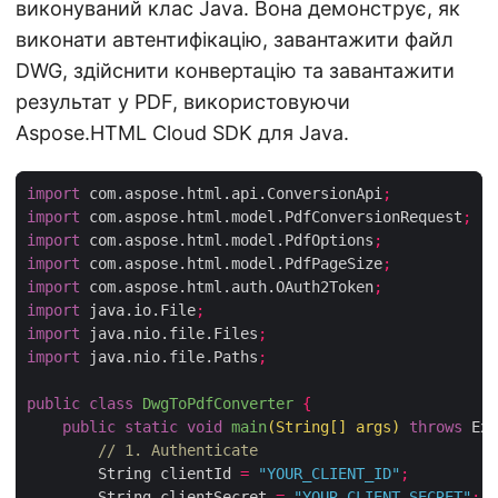
виконуваний клас Java. Вона демонструє, як
виконати автентифікацію, завантажити файл
DWG, здійснити конвертацію та завантажити
результат у PDF, використовуючи
Aspose.HTML Cloud SDK для Java.
import
 com.aspose.html.api.ConversionApi
;
import
 com.aspose.html.model.PdfConversionRequest
;
import
 com.aspose.html.model.PdfOptions
;
import
 com.aspose.html.model.PdfPageSize
;
import
 com.aspose.html.auth.OAuth2Token
;
import
 java.io.File
;
import
 java.nio.file.Files
;
import
 java.nio.file.Paths
;
public
class
DwgToPdfConverter
{
public
static
void
main
(
String
[]
 args
)
throws
 Exc
// 1. Authenticate
        String clientId 
=
"YOUR_CLIENT_ID"
;
        String clientSecret 
=
"YOUR_CLIENT_SECRET"
;