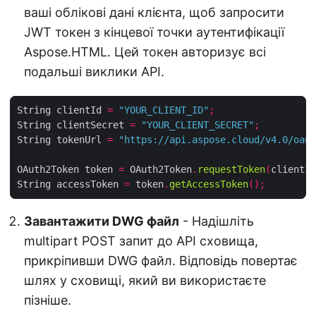
ваші облікові дані клієнта, щоб запросити
JWT токен з кінцевої точки аутентифікації
Aspose.HTML. Цей токен авторизує всі
подальші виклики API.
String clientId 
=
"YOUR_CLIENT_ID"
;
String clientSecret 
=
"YOUR_CLIENT_SECRET"
;
String tokenUrl 
=
"https://api.aspose.cloud/v4.0/oaut
OAuth2Token token 
=
 OAuth2Token
.
requestToken
(
clientId
String accessToken 
=
 token
.
getAccessToken
();
Завантажити DWG файл
- Надішліть
multipart POST запит до API сховища,
прикріпивши DWG файл. Відповідь повертає
шлях у сховищі, який ви використаєте
пізніше.