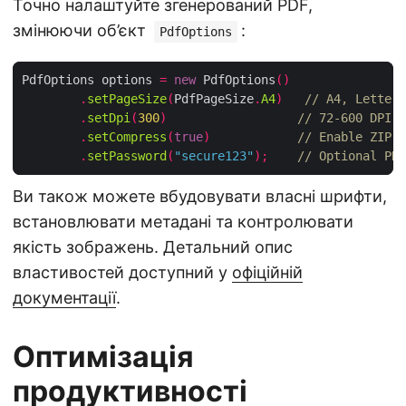
Точно налаштуйте згенерований PDF,
змінюючи об’єкт
:
PdfOptions
PdfOptions options 
=
new
 PdfOptions
()
.
setPageSize
(
PdfPageSize
.
A4
)
// A4, Letter,
.
setDpi
(
300
)
// 72‑600 DPI r
.
setCompress
(
true
)
// Enable ZIP c
.
setPassword
(
"secure123"
);
// Optional PDF
Ви також можете вбудовувати власні шрифти,
встановлювати метадані та контролювати
якість зображень. Детальний опис
властивостей доступний у
офіційній
документації
.
Оптимізація
продуктивності