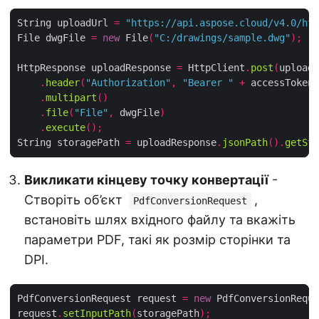
String uploadUrl 
=
"https://api.aspose.cloud/v4.0/htm
File dwgFile 
=
new
 File
(
"C:/drawings/sample.dwg"
);
HttpResponse uploadResponse 
=
 HttpClient
.
post
(
uploadU
.
header
(
"Authorization"
,
"Bearer "
+
 accessToken
)
.
multipart
()
.
file
(
"File"
,
 dwgFile
)
.
execute
();
String storagePath 
=
 uploadResponse
.
jsonPath
().
getStr
Викликати кінцеву точку конвертації
-
Створіть об’єкт
,
PdfConversionRequest
встановіть шлях вхідного файлу та вкажіть
параметри PDF, такі як розмір сторінки та
DPI.
PdfConversionRequest request 
=
new
 PdfConversionReque
request
.
setInputPath
(
storagePath
);