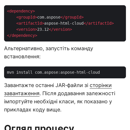
<
dependency
>
<
groupId
>
com.aspose
</
groupId
>
<
artifactId
>
aspose-html-cloud
</
artifactId
>
<
version
>
23.12
</
version
>
</
dependency
>
Альтернативно, запустіть команду
встановлення:
Завантажте останні JAR‑файли зі
сторінки
завантаження
. Після додавання залежності
імпортуйте необхідні класи, як показано у
прикладах коду вище.
Огляд процесу