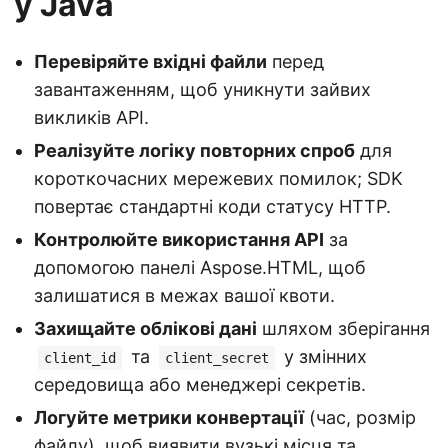
у Java
Перевіряйте вхідні файли
перед
завантаженням, щоб уникнути зайвих
викликів API.
Реалізуйте логіку повторних спроб
для
короткочасних мережевих помилок; SDK
повертає стандартні коди статусу HTTP.
Контролюйте використання API
за
допомогою панелі Aspose.HTML, щоб
залишатися в межах вашої квоти.
Захищайте облікові дані
шляхом зберігання
та
у змінних
client_id
client_secret
середовища або менеджері секретів.
Логуйте метрики конвертації
(час, розмір
файлу), щоб виявити вузькі місця та