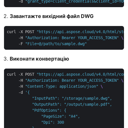
     -d 
"grant_type=client_credentials&client_id=YOUR
Завантажте вихідний файл DWG
curl -X POST 
"https://api.aspose.cloud/v4.0/html/stor
     -H 
"Authorization: Bearer YOUR_ACCESS_TOKEN"
     -F 
"File=@/path/to/sample.dwg"
Виконати конвертацію
curl -X POST 
"https://api.aspose.cloud/v4.0/html/conv
     -H 
"Authorization: Bearer YOUR_ACCESS_TOKEN"
     -H 
"Content-Type: application/json"
     -d 