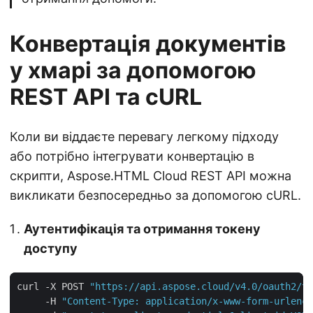
Конвертація документів
у хмарі за допомогою
REST API та cURL
Коли ви віддаєте перевагу легкому підходу
або потрібно інтегрувати конвертацію в
скрипти, Aspose.HTML Cloud REST API можна
викликати безпосередньо за допомогою cURL.
Аутентифікація та отримання токену
доступу
curl -X POST 
"https://api.aspose.cloud/v4.0/oauth2/to
     -H 
"Content-Type: application/x-www-form-urlenco