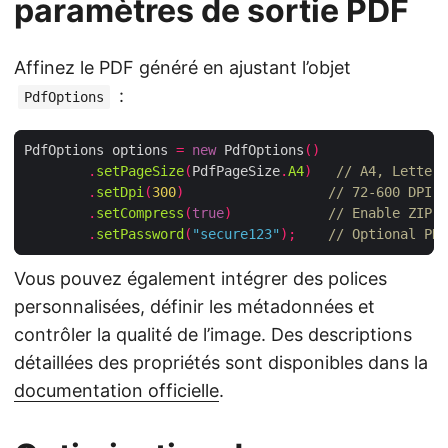
paramètres de sortie PDF
Affinez le PDF généré en ajustant l’objet
:
PdfOptions
PdfOptions options 
=
new
 PdfOptions
()
.
setPageSize
(
PdfPageSize
.
A4
)
// A4, Letter,
.
setDpi
(
300
)
// 72‑600 DPI r
.
setCompress
(
true
)
// Enable ZIP c
.
setPassword
(
"secure123"
);
// Optional PDF
Vous pouvez également intégrer des polices
personnalisées, définir les métadonnées et
contrôler la qualité de l’image. Des descriptions
détaillées des propriétés sont disponibles dans la
documentation officielle
.