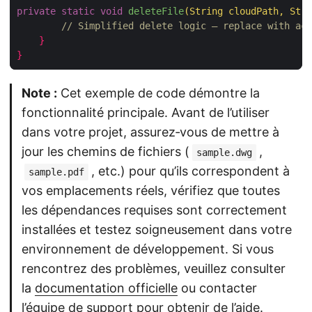
private
static
void
deleteFile
(
String cloudPath
,
 Stri
// Simplified delete logic – replace with act
}
}
Note :
Cet exemple de code démontre la
fonctionnalité principale. Avant de l’utiliser
dans votre projet, assurez‑vous de mettre à
jour les chemins de fichiers (
,
sample.dwg
, etc.) pour qu’ils correspondent à
sample.pdf
vos emplacements réels, vérifiez que toutes
les dépendances requises sont correctement
installées et testez soigneusement dans votre
environnement de développement. Si vous
rencontrez des problèmes, veuillez consulter
la
documentation officielle
ou contacter
l’
équipe de support
pour obtenir de l’aide.