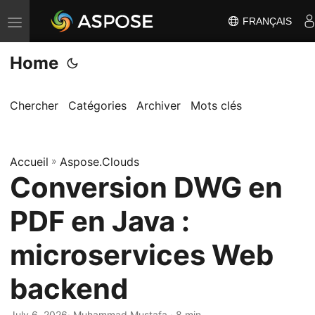
FRANÇAIS
B
a
Home
s
c
u
Chercher
Catégories
Archiver
Mots clés
l
e
Accueil
r
»
Aspose.Clouds
Conversion DWG en
l
a
PDF en Java :
n
a
microservices Web
v
backend
i
g
July 6, 2026
· Muhammad Mustafa · 8 min