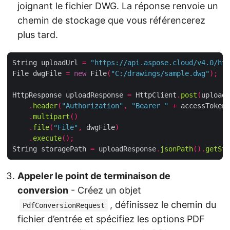
joignant le fichier DWG. La réponse renvoie un
chemin de stockage que vous référencerez
plus tard.
String uploadUrl 
=
"https://api.aspose.cloud/v4.0/htm
File dwgFile 
=
new
 File
(
"C:/drawings/sample.dwg"
);
HttpResponse uploadResponse 
=
 HttpClient
.
post
(
uploadU
.
header
(
"Authorization"
,
"Bearer "
+
 accessToken
)
.
multipart
()
.
file
(
"File"
,
 dwgFile
)
.
execute
();
String storagePath 
=
 uploadResponse
.
jsonPath
().
getStr
Appeler le point de terminaison de
conversion
- Créez un objet
, définissez le chemin du
PdfConversionRequest
fichier d’entrée et spécifiez les options PDF