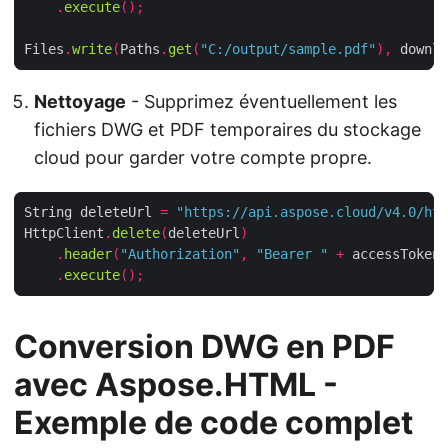
.
execute
();
Files
.
write
(
Paths
.
get
(
"C:/output/sample.pdf"
),
 downlo
Nettoyage
- Supprimez éventuellement les
fichiers DWG et PDF temporaires du stockage
cloud pour garder votre compte propre.
String deleteUrl 
=
"https://api.aspose.cloud/v4.0/htm
HttpClient
.
delete
(
deleteUrl
)
.
header
(
"Authorization"
,
"Bearer "
+
 accessToken
)
.
execute
();
Conversion DWG en PDF
avec Aspose.HTML -
Exemple de code complet