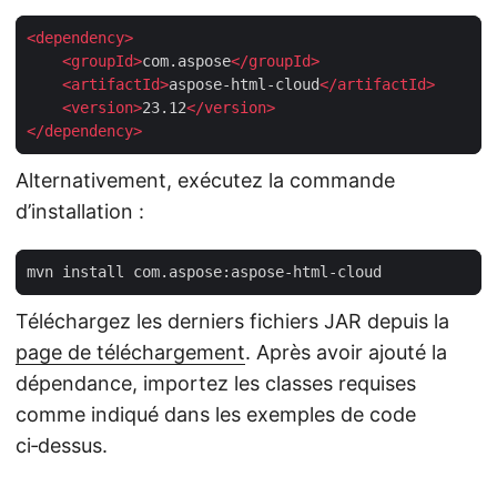
<
dependency
>
<
groupId
>
com.aspose
</
groupId
>
<
artifactId
>
aspose-html-cloud
</
artifactId
>
<
version
>
23.12
</
version
>
</
dependency
>
Alternativement, exécutez la commande
d’installation :
Téléchargez les derniers fichiers JAR depuis la
page de téléchargement
. Après avoir ajouté la
dépendance, importez les classes requises
comme indiqué dans les exemples de code
ci‑dessus.