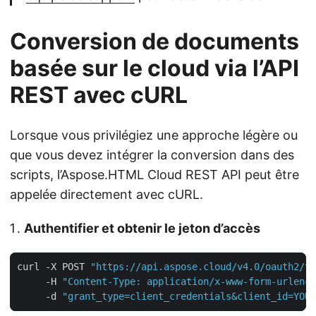
Conversion de documents
basée sur le cloud via l’API
REST avec cURL
Lorsque vous privilégiez une approche légère ou
que vous devez intégrer la conversion dans des
scripts, l’Aspose.HTML Cloud REST API peut être
appelée directement avec cURL.
Authentifier et obtenir le jeton d’accès
curl -X POST 
"https://api.aspose.cloud/v4.0/oauth2/to
     -H 
"Content-Type: application/x-www-form-urlenco
     -d 
"grant_type=client_credentials&client_id=YOUR