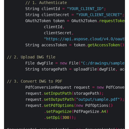
// 1. Authenticate
        String clientId 
=
"YOUR_CLIENT_ID"
;
        String clientSecret 
=
"YOUR_CLIENT_SECRET"
;
        OAuth2Token token 
=
 OAuth2Token
.
requestToken
(
                clientId
,
                clientSecret
,
"https://api.aspose.cloud/v4.0/oauth2
        String accessToken 
=
 token
.
getAccessToken
();
// 2. Upload DWG file
        File dwgFile 
=
new
 File
(
"C:/drawings/sample.d
        String storagePath 
=
 uploadFile
(
dwgFile
,
 acce
// 3. Convert DWG to PDF
        PdfConversionRequest request 
=
new
 PdfConvers
        request
.
setInputPath
(
storagePath
);
        request
.
setOutputPath
(
"output/sample.pdf"
);
        request
.
setPdfOptions
(
new
 PdfOptions
()
.
setPageSize
(
PdfPageSize
.
A4
)
.
setDpi
(
300
));