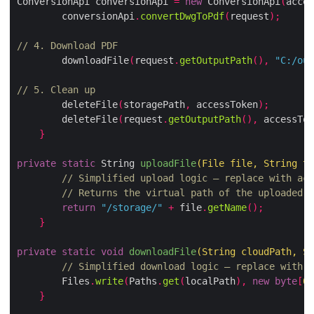
ConversionApi conversionApi 
=
new
 ConversionApi
(
acces
        conversionApi
.
convertDwgToPdf
(
request
);
// 4. Download PDF
        downloadFile
(
request
.
getOutputPath
(),
"C:/out
// 5. Clean up
        deleteFile
(
storagePath
,
 accessToken
);
        deleteFile
(
request
.
getOutputPath
(),
 accessTok
}
private
static
 String 
uploadFile
(
File file
,
 String to
// Simplified upload logic – replace with act
// Returns the virtual path of the uploaded f
return
"/storage/"
+
 file
.
getName
();
}
private
static
void
downloadFile
(
String cloudPath
,
 St
// Simplified download logic – replace with a
        Files
.
write
(
Paths
.
get
(
localPath
),
new
byte
[
0
]
}