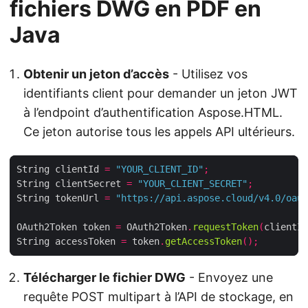
fichiers DWG en PDF en
Java
Obtenir un jeton d’accès
- Utilisez vos
identifiants client pour demander un jeton JWT
à l’endpoint d’authentification Aspose.HTML.
Ce jeton autorise tous les appels API ultérieurs.
String clientId 
=
"YOUR_CLIENT_ID"
;
String clientSecret 
=
"YOUR_CLIENT_SECRET"
;
String tokenUrl 
=
"https://api.aspose.cloud/v4.0/oaut
OAuth2Token token 
=
 OAuth2Token
.
requestToken
(
clientId
String accessToken 
=
 token
.
getAccessToken
();
Télécharger le fichier DWG
- Envoyez une
requête POST multipart à l’API de stockage, en