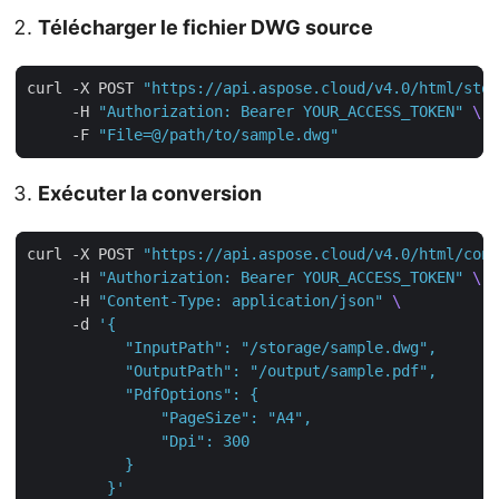
Télécharger le fichier DWG source
curl -X POST 
"https://api.aspose.cloud/v4.0/html/stor
     -H 
"Authorization: Bearer YOUR_ACCESS_TOKEN"
     -F 
"File=@/path/to/sample.dwg"
Exécuter la conversion
curl -X POST 
"https://api.aspose.cloud/v4.0/html/conv
     -H 
"Authorization: Bearer YOUR_ACCESS_TOKEN"
     -H 
"Content-Type: application/json"
     -d 
         }'