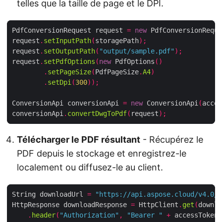
telles que la taille de page et le DPI.
PdfConversionRequest request 
=
new
 PdfConversionReque
request
.
setInputPath
(
storagePath
);
request
.
setOutputPath
(
"output/sample.pdf"
);
request
.
setPdfOptions
(
new
 PdfOptions
()
.
setPageSize
(
PdfPageSize
.
A4
)
.
setDpi
(
300
));
ConversionApi conversionApi 
=
new
 ConversionApi
(
acces
conversionApi
.
convertDwgToPdf
(
request
);
Télécharger le PDF résultant
- Récupérez le
PDF depuis le stockage et enregistrez-le
localement ou diffusez-le au client.
String downloadUrl 
=
"https://api.aspose.cloud/v4.0/h
HttpResponse downloadResponse 
=
 HttpClient
.
get
(
downlo
.
header
(
"Authorization"
,
"Bearer "
+
 accessToken
)