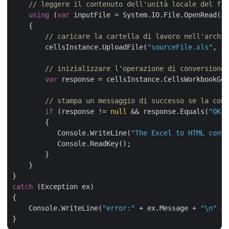
// leggere il contenuto dell'unità locale del fil
using
 (
var
 inputFile = System.IO.File.OpenRead(in
    {

// caricare la cartella di lavoro nell'archiv
        cellsInstance.UploadFile(
"sourceFile.xls"
, in
// inizializzare l'operazione di conversione 
var
 response = cellsInstance.CellsWorkbookGet
// stampa un messaggio di successo se la conv
if
 (response != 
null
 && response.Equals(
"OK"
)
        {

           Console.WriteLine(
"The Excel to HTML conve
           Console.ReadKey();

        }

    }

catch
 (Exception ex)

{

    Console.WriteLine(
"error:"
 + ex.Message + 
"\n"
 + 