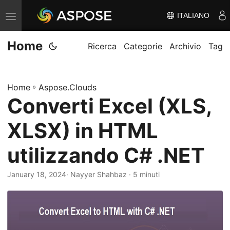
ITALIANO
V
ä
Home
x
Ricerca
Categorie
Archivio
Tag
l
a
Home
»
Aspose.Clouds
n
Converti Excel (XLS,
a
v
XLSX) in HTML
i
g
utilizzando C# .NET
e
January 18, 2024
· Nayyer Shahbaz · 5 minuti
r
i
n
g