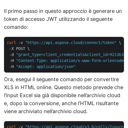
Il primo passo in questo approccio è generare un
token di accesso JWT utilizzando il seguente
comando:
curl
 -v 
"https://api.aspose.cloud/connect/token"
 \

 -X POST \

 -d 
"grant_type=client_credentials&client_id=921363a8
 -H 
"Content-Type: application/x-www-form-urlencoded"
 -H 
"Accept: application/json"
Ora, esegui il seguente comando per convertire
XLS in HTML online. Questo metodo prevede che
l’input Excel sia già disponibile nell’archivio cloud
e, dopo la conversione, anche l’HTML risultante
viene archiviato nell’archivio cloud.
curl
 -v 
"https://api.aspose.cloud/v3.0/cells/{sourceF