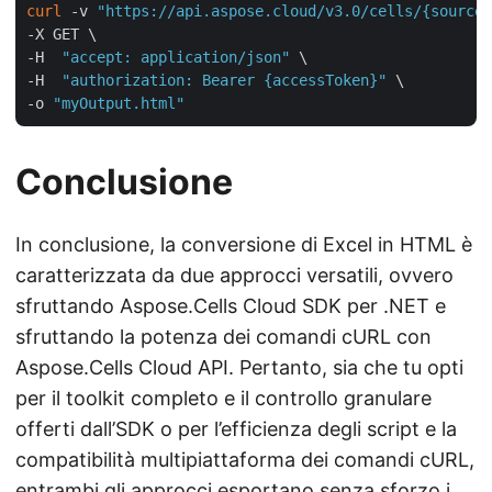
curl
 -v 
"https://api.aspose.cloud/v3.0/cells/{sourceF
-X GET \

-H  
"accept: application/json"
 \

-H  
"authorization: Bearer {accessToken}"
 \

-o 
"myOutput.html"
Conclusione
In conclusione, la conversione di Excel in HTML è
caratterizzata da due approcci versatili, ovvero
sfruttando Aspose.Cells Cloud SDK per .NET e
sfruttando la potenza dei comandi cURL con
Aspose.Cells Cloud API. Pertanto, sia che tu opti
per il toolkit completo e il controllo granulare
offerti dall’SDK o per l’efficienza degli script e la
compatibilità multipiattaforma dei comandi cURL,
entrambi gli approcci esportano senza sforzo i