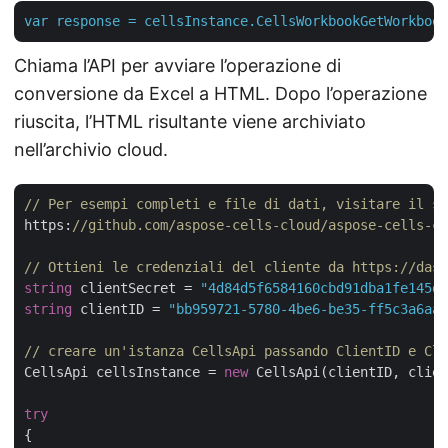
var
response
=
cellsInstance.CellsWorkbookGetWorkbook
Chiama l’API per avviare l’operazione di
conversione da Excel a HTML. Dopo l’operazione
riuscita, l’HTML risultante viene archiviato
nell’archivio cloud.
// Per esempi completi e file di dati, visitare il si
https:
//github.com/aspose-cells-cloud/aspose-cells-cl
// Ottieni le credenziali del cliente da https://dash
string
 clientSecret = 
"4d84d5f6584160cbd91dba1fe145db
string
 clientID = 
"bb959721-5780-4be6-be35-ff5c3a6aa4
// creare un'istanza CellsApi passando ClientID e Cli
CellsApi cellsInstance = 
new
 CellsApi(clientID, clien
try
{
