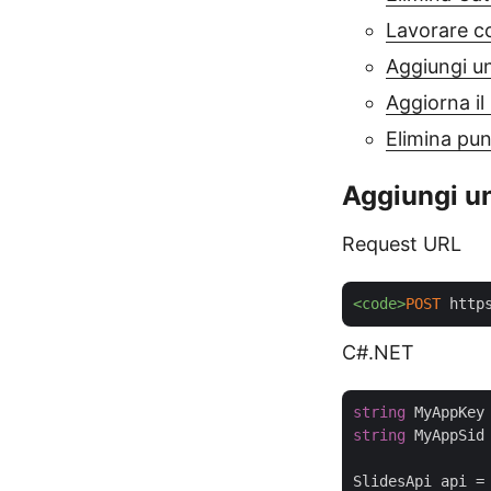
Lavorare con
Aggiungi un
Aggiorna il
Elimina pun
Aggiungi un
Request URL
<code>
POST
 http
C#.NET
string
 MyAppKey
string
 MyAppSid
SlidesApi api =