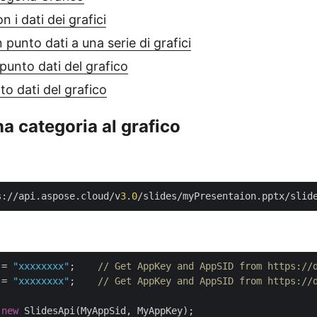
 i dati dei grafici
 punto dati a una serie di grafici
 punto dati del grafico
to dati del grafico
a categoria al grafico
s://api.aspose.cloud/v
3
.
0
/slides/myPresentaion.pptx/slid
 = 
"xxxxxxxx"
;    
// Get AppKey and AppSID from https://
 = 
"xxxxxxxx"
;    
// Get AppKey and AppSID from https://
 
new
 SlidesApi(MyAppSid, MyAppKey);
