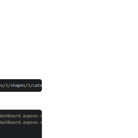
es/
1
/shapes/
1
dashboard.aspose.cloud/
dashboard.aspose.cloud/