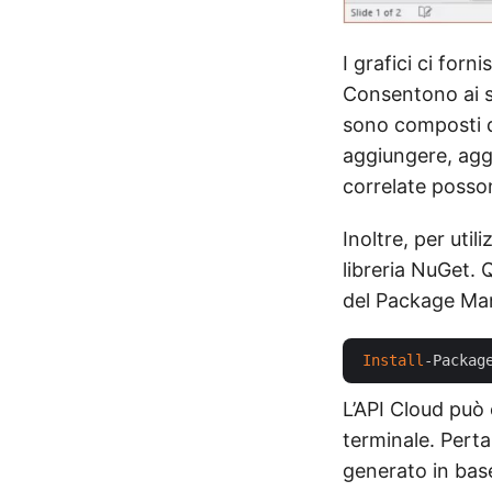
I grafici ci for
Consentono ai so
sono composti da
aggiungere, aggi
correlate posso
Inoltre, per util
libreria NuGet. 
del Package Ma
Install
-Packag
L’API Cloud può 
terminale. Pert
generato in base 