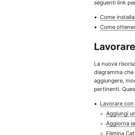
seguenti link p
Come installa
Come ottenere
Lavorare
La nuova risorsa
diagramma che s
aggiungere, modi
pertinenti. Ques
Lavorare con 
Aggiungi un
Aggiorna la
Elimina Cat