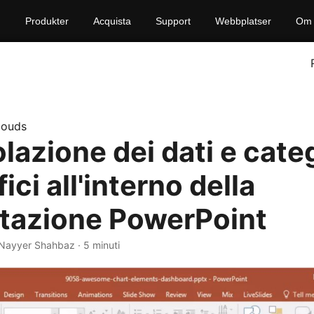
Produkter
Acquista
Support
Webbplatser
Om 
louds
lazione dei dati e cate
fici all'interno della
tazione PowerPoint
 Nayyer Shahbaz · 5 minuti