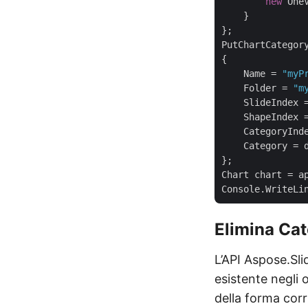
new
 One
    }

};

PutChartCategor
{

    Name = 
"myP
    Folder = 
"m
    SlideIndex 
    ShapeIndex 
    CategoryInd
    Category = d
};

Chart chart = ap
Elimina Cat
L’API Aspose.Sli
esistente negli o
della forma corr