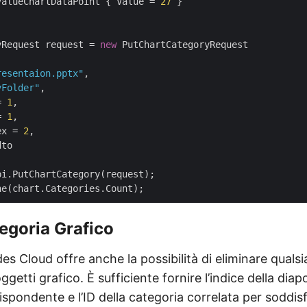
ValueChartDataPoint { Value = 
27
 }

yRequest request = 
new
 PutChartCategoryRequest

resentaion.pptx"
,

yFolder"
,

= 
1
,

= 
1
,

ex = 
2
,

to

i.PutChartCategory(request);

egoria Grafico
des Cloud offre anche la possibilità di eliminare qualsi
ggetti grafico. È sufficiente fornire l’indice della diapos
ispondente e l’ID della categoria correlata per soddisfa