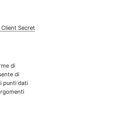
 Client Secret
rme di
sente di
 punti dati
 argomenti