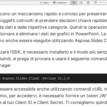
niscono un meccanismo rapido e conciso per presentare i
ggetti coinvolti di prendere decisioni chiave rapidam
 dati e dalle rispettive categorie. Quindi le operazi
ornare e eliminare i dati dei grafici in PowerPoint. Le
no anche essere eseguite utilizzando Aspose.Slides C
izzare l’SDK, è necessario installarlo e il modo più semp
Quindi, si prega di provare a usare il seguente coman
nager
e Aspose.Slides-Cloud -Version 
21
.
2
.
0
essere accessibile anche utilizzando comandi cURL tr
anto, per accedervi, è necessario fornire un token JW
al tuo Client ID e Client Secret. Ti consigliamo quindi 