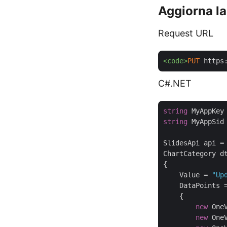
Aggiorna la
Request URL
<code>
PUT
 https
C#.NET
string
 MyAppKey
string
 MyAppSid
SlidesApi api =
ChartCategory d
{

    Value = 
"Up
    DataPoints 
    {

new
 One
new
 One