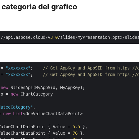
 categoria del grafico
://api.aspose.cloud/v
3
.
0
/slides/myPresentaion.pptx/slide
 = 
"xxxxxxxx"
;    
// Get AppKey and AppSID from https://
 = 
"xxxxxxxx"
;    
// Get AppKey and AppSID from https://
 
new
 SlidesApi(MyAppSid, MyAppKey);

to = 
new
 ChartCategory

datedCategory"
,

= 
new
List
<OneValueChartDataPoint>

ValueChartDataPoint { Value = 
5.5
 },

ValueChartDataPoint { Value = 
76
 },
