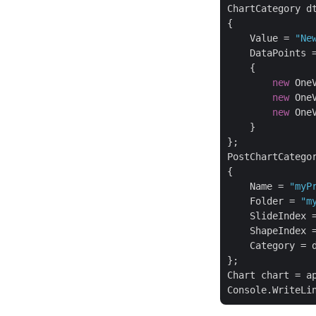
ChartCategory d
{

    Value = 
"Ne
    DataPoints 
    {

new
 One
new
 One
new
 One
    }

};

PostChartCatego
{

    Name = 
"myP
    Folder = 
"m
    SlideIndex 
    ShapeIndex 
    Category = d
};

Chart chart = ap