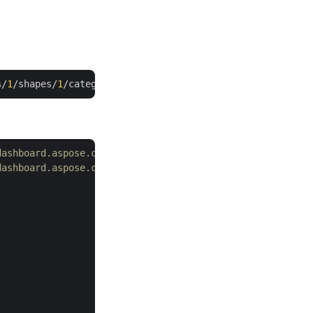
s/
1
/shapes/
1
/categories/
2
dashboard.aspose.cloud/
dashboard.aspose.cloud/