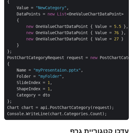
{

    Value = 
"NewCategory"
,

    DataPoints = 
new
List
<OneValueChartDataPoint>

    {

new
 OneValueChartDataPoint { Value = 
5.5
 },

new
 OneValueChartDataPoint { Value = 
76
 },

new
 OneValueChartDataPoint { Value = 
27
 }

    }

};

PostChartCategoryRequest request = 
new
 PostChartCate
{

    Name = 
"myPresentaion.pptx"
,

    Folder = 
"myFolder"
,

    SlideIndex = 
1
,

    ShapeIndex = 
1
,

    Category = dto

};

Chart chart = api.PostChartCategory(request);

עדכן קטגוריית גרף