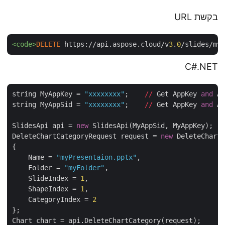
בקשת URL
<code>
DELETE
 https://api.aspose.cloud/v
3
.
0
/slides/m
C#.NET
string MyAppKey = 
"xxxxxxxx"
;    
//
 Get AppKey 
and
 
string MyAppSid = 
"xxxxxxxx"
;    
//
 Get AppKey 
and
 
SlidesApi api = 
new
 SlidesApi(MyAppSid, MyAppKey);

DeleteChartCategoryRequest request = 
new
 DeleteChart
{

    Name = 
"myPresentaion.pptx"
,

    Folder = 
"myFolder"
,

    SlideIndex = 
1
,

    ShapeIndex = 
1
,

    CategoryIndex = 
2
};

Chart chart = api.DeleteChartCategory(request);
