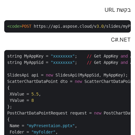
בקשת URL
<code>
POST
 https://api.aspose.cloud/v
3
.
0
/slides/myP
C#.NET
string MyAppKey = 
"xxxxxxxx"
;    
//
 Get AppKey 
and
 
string MyAppSid = 
"xxxxxxxx"
;    
//
 Get AppKey 
and
 
SlidesApi api = 
new
 SlidesApi(MyAppSid, MyAppKey);

ScatterChartDataPoint dto = 
new
 ScatterChartDataPoin
{

 XValue = 
5.5
,

 YValue = 
8
};

PostChartDataPointRequest request = 
new
 PostChartDat
{

 Name = 
"myPresentaion.pptx"
,

 Folder = 
"myFolder"
,
