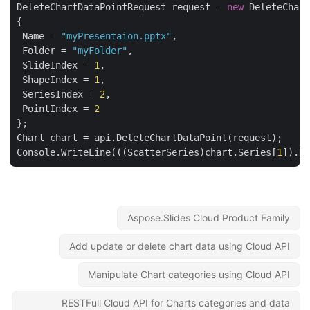
DeleteChartDataPointRequest request = 
new
 DeleteChar
{

 Name = 
"myPresentaion.pptx"
,

 Folder = 
"myFolder"
,

 SlideIndex = 
1
,

 ShapeIndex = 
1
,

 SeriesIndex = 
2
,

 PointIndex = 
2
};

Chart chart = api.DeleteChartDataPoint(request);

Console.WriteLine(((ScatterSeries)chart.Series[
1
Aspose.Slides Cloud Product Family
Add update or delete chart data using Cloud API
Manipulate Chart categories using Cloud API
RESTFull Cloud API for Charts categories and data