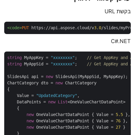
בקשת URL
<code>
PUT
 https://api.aspose.cloud/v
3
.
0
/slides/myPr
C#.NET
string
 MyAppKey = 
"xxxxxxxx"
;    
// Get AppKey and 
string
 MyAppSid = 
"xxxxxxxx"
;    
// Get AppKey and 
SlidesApi api = 
new
 SlidesApi(MyAppSid, MyAppKey);

ChartCategory dto = 
new
 ChartCategory

{

    Value = 
"UpdatedCategory"
,

    DataPoints = 
new
List
<OneValueChartDataPoint>

    {

new
 OneValueChartDataPoint { Value = 
5.5
 },

new
 OneValueChartDataPoint { Value = 
76
 },

new
 OneValueChartDataPoint { Value = 
27
 }

    }
