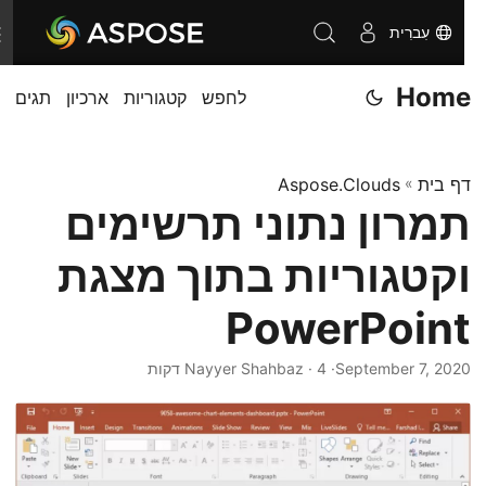
עִברִית
T
o
Home
לחפש
קטגוריות
ארכיון
תגים
g
g
l
דף בית
»
Aspose.Clouds
e
תמרון נתוני תרשימים
n
a
וקטגוריות בתוך מצגת
v
i
PowerPoint
g
September 7, 2020
· Nayyer Shahbaz · 4 דקות
a
t
i
o