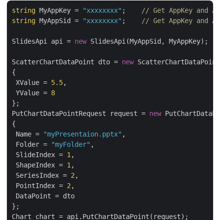
string
 MyAppKey = 
"xxxxxxxx"
;    
// Get AppKey and 
string
 MyAppSid = 
"xxxxxxxx"
;    
// Get AppKey and 
SlidesApi api = 
new
 SlidesApi(MyAppSid, MyAppKey);

ScatterChartDataPoint dto = 
new
 ScatterChartDataPoin
{

 XValue = 
5.5
,

 YValue = 
8
};

PutChartDataPointRequest request = 
new
 PutChartDataP
{

 Name = 
"myPresentaion.pptx"
,

 Folder = 
"myFolder"
,

 SlideIndex = 
1
,

 ShapeIndex = 
1
,

 SeriesIndex = 
2
,

 PointIndex = 
2
,

 DataPoint = dto

};

Chart chart = api.PutChartDataPoint(request);
