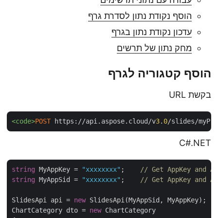
הוסף נקודת נתון לסדרת גרף
עדכון נקודת נתון בגרף
מחק נתון של תרשים
הוסף קטגוריה לגרף
בקשת URL
<code>
POST
 https://api.aspose.cloud/v
3
.
0
/slides/myP
C#.NET
string
 MyAppKey = 
"xxxxxxxx"
;    
// Get AppKey and 
string
 MyAppSid = 
"xxxxxxxx"
;    
// Get AppKey and 
SlidesApi api = 
new
 SlidesApi(MyAppSid, MyAppKey);

ChartCategory dto = 
new
 ChartCategory
