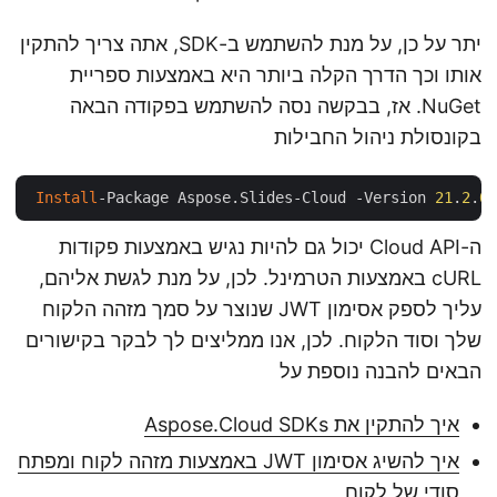
יתר על כן, על מנת להשתמש ב-SDK, אתה צריך להתקין
אותו וכך הדרך הקלה ביותר היא באמצעות ספריית
NuGet. אז, בבקשה נסה להשתמש בפקודה הבאה
בקונסולת ניהול החבילות
Install
-Package Aspose.Slides-Cloud -Version 
21
.
2
.
ה-Cloud API יכול גם להיות נגיש באמצעות פקודות
cURL באמצעות הטרמינל. לכן, על מנת לגשת אליהם,
עליך לספק אסימון JWT שנוצר על סמך מזהה הלקוח
שלך וסוד הלקוח. לכן, אנו ממליצים לך לבקר בקישורים
הבאים להבנה נוספת על
איך להתקין את Aspose.Cloud SDKs
איך להשיג אסימון JWT באמצעות מזהה לקוח ומפתח
סודי של לקוח