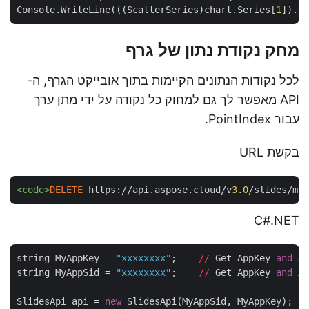
Console.WriteLine(((ScatterSeries)chart.Series[
1
]).
מחק נקודת נתון של גרף
לכל נקודות הנתונים הקיימות בתוך אובייקט הגרף, ה-
API מאפשר לך גם למחוק כל נקודה על ידי מתן ערך
עבור PointIndex.
בקשת URL
<code>
DELETE
 https://api.aspose.cloud/v
3
.
0
/slides/m
C#.NET
string MyAppKey = 
"xxxxxxxx"
;    
//
 Get AppKey 
and
 
string MyAppSid = 
"xxxxxxxx"
;    
//
 Get AppKey 
and
 
SlidesApi api = 
new
 SlidesApi(MyAppSid, MyAppKey);
