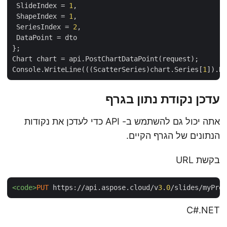
 SlideIndex = 
1
,

 ShapeIndex = 
1
,

 SeriesIndex = 
2
,

 DataPoint = dto

};

Chart chart = api.PostChartDataPoint(request);

Console.WriteLine(((ScatterSeries)chart.Series[
1
עדכן נקודת נתון בגרף
אתה יכול גם להשתמש ב- API כדי לעדכן את נקודות
הנתונים של הגרף הקיים.
בקשת URL
<code>
PUT
 https://api.aspose.cloud/v
3
.
0
/slides/myPr
C#.NET