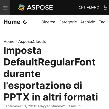
ITALIANO
V
ä
Home
x
Ricerca
Categorie
Archivio
Tag
l
a
Home
»
Aspose.Clouds
n
Imposta
a
v
DefaultRegularFont
i
g
durante
e
l'esportazione di
r
i
PPTX in altri formati
n
g
September 13, 2020
· Nayyer Shahbaz · 3 minuti