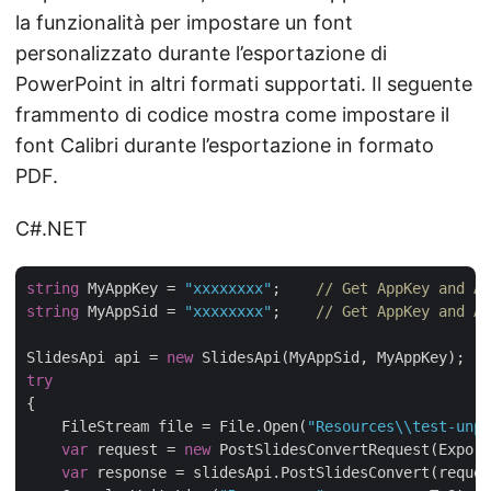
la funzionalità per impostare un font
personalizzato durante l’esportazione di
PowerPoint in altri formati supportati. Il seguente
frammento di codice mostra come impostare il
font Calibri durante l’esportazione in formato
PDF.
C#.NET
string
 MyAppKey = 
"xxxxxxxx"
;    
// Get AppKey and Ap
string
 MyAppSid = 
"xxxxxxxx"
;    
// Get AppKey and Ap
SlidesApi api = 
new
try
{

    FileStream file = File.Open(
"Resources\\test-unpr
var
 request = 
new
 PostSlidesConvertRequest(Export
var
 response = slidesApi.PostSlidesConvert(reques