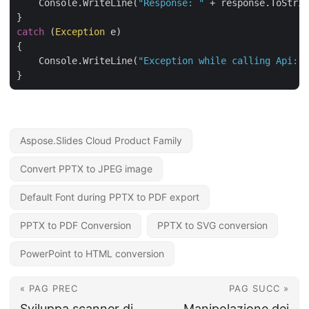
    Console.WriteLine(
"Response: "
 + response.ToStrin
catch
 (
Exception
 e)

{

    Console.WriteLine(
"Exception while calling Api: "
Aspose.Slides Cloud Product Family
Convert PPTX to JPEG image
Default Font during PPTX to PDF export
PPTX to PDF Conversion
PPTX to SVG conversion
PowerPoint to HTML conversion
« PAG PREC
PAG SUCC »
Sviluppa scanner di
Manipolazione dei