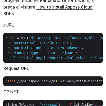
programmazione. Per ulteriori informazioni, si
prega di visitare
How to install Aspose.Cloud
SDKs
.
cURL
curl
 -X POST 
"https://api.aspose.cloud/v3.0/slides/No
-H  
"accept: multipart/form-data"
 \

-H  
"authorization: Bearer <JWT Token>"
 \

-H  
"Content-Type: application/json"
 \

-d 
"{  \"DefaultRegularFont\": \"Calibri\",  \"Format
Request URL
https
://api.aspose.cloud/v
3
.
0
/slides/NotesPresentatio
C#.NET
string MyAppKey = 
"xxxxxxxx"
;    
//
 Get AppKey 
and
 Ap