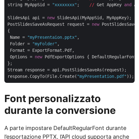
string MyAppSid = 
"xxxxxxxx"
;    
//
 Get AppKey 
and
 Ap
SlidesApi api = 
new
 SlidesApi(MyAppSid, MyAppKey);

PostSlidesSaveAsRequest request = 
new
 PostSlidesSaveA
{

 Name = 
"myPresentaion.pptx"
,

 Folder = 
"myFolder"
,

 Format = ExportFormat.Pdf,

 Options = 
new
 PdfExportOptions { DefaultRegularFont 
};

Stream response = api.PostSlidesSaveAs(request);

response.CopyTo(File.Create(
"myPresentation.pdf"
Font personalizzato
durante la conversione
A parte impostare DefaultRegularFont durante
l’esportazione PPTX, l’API cloud supporta anche