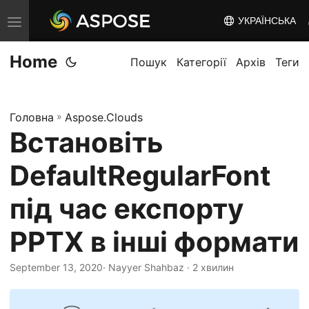
УКРАЇНСЬКА
T
o
Home
g
Пошук
Категорії
Архів
Теги
g
l
Головна
»
Aspose.Clouds
e
Встановіть
n
a
DefaultRegularFont
v
i
під час експорту
g
PPTX в інші формати
a
t
September 13, 2020
· Nayyer Shahbaz · 2 хвилин
i
o