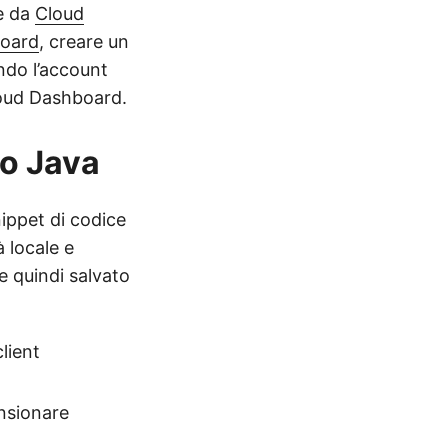
te da
Cloud
board
, creare un
ando l’account
Cloud Dashboard.
do Java
nippet di codice
 locale e
ne quindi salvato
lient
ensionare