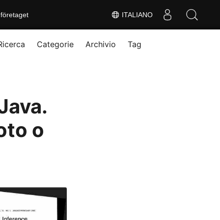
företaget
ITALIANO
Ricerca
Categorie
Archivio
Tag
Java.
oto o