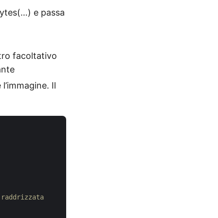
Bytes(…) e passa
ro facoltativo
ante
l’immagine. Il
 raddrizzata