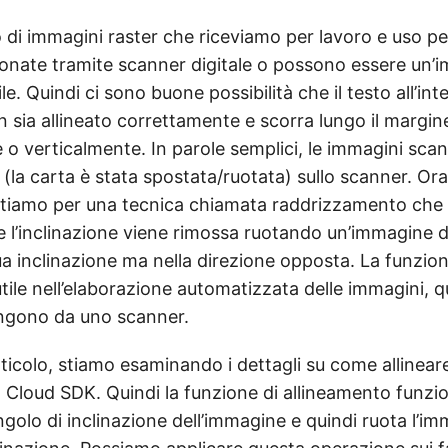
di immagini raster che riceviamo per lavoro e uso p
onate tramite scanner digitale o possono essere un’
e. Quindi ci sono buone possibilità che il testo all’int
sia allineato correttamente e scorra lungo il margin
 o verticalmente. In parole semplici, le immagini sca
 (la carta è stata spostata/ruotata) sullo scanner. Ora
optiamo per una tecnica chiamata raddrizzamento che
e l’inclinazione viene rimossa ruotando un’immagine d
ua inclinazione ma nella direzione opposta. La funzio
ile nell’elaborazione automatizzata delle immagini, 
ngono da uno scanner.
ticolo, stiamo esaminando i dettagli su come allinear
 Cloud SDK. Quindi la funzione di allineamento funzio
angolo di inclinazione dell’immagine e quindi ruota l’i