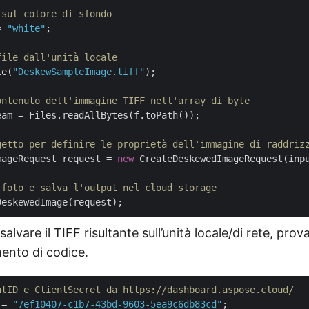
 sul colore di sfondo
= 
"white"
;

file dall'unità locale
le(
"DeskewSampleImage.tiff"
);

ontenuto dell'immagine TIFF nell'array di byte
am = Files.readAllBytes(f.toPath());

getto per definire le proprietà dell'immagine di raddriz
mageRequest request = 
new
 CreateDeskewedImageRequest(inp
 foto e salva l'output nel cloud storage
alvare il TIFF risultante sull’unità locale/di rete, prova 
ento di codice.
ntID e ClientSecret da https://dashboard.aspose.cloud/
 = 
"7ef10407-c1b7-43bd-9603-5ea9c6db83cd"