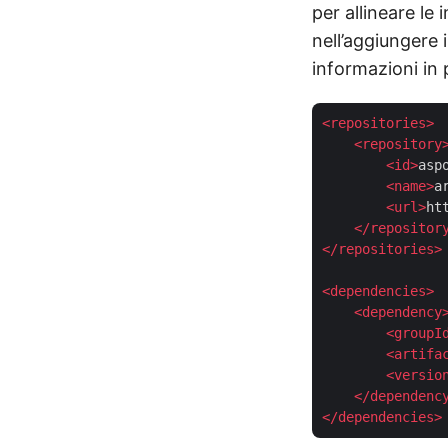
per allineare le
nell’aggiungere 
informazioni in
<
repositories
>
<
repository
<
id
>
asp
<
name
>
a
<
url
>
ht
</
repositor
</
repositories
>
<
dependencies
>
<
dependency
<
groupI
<
artifa
<
versio
</
dependenc
</
dependencies
>