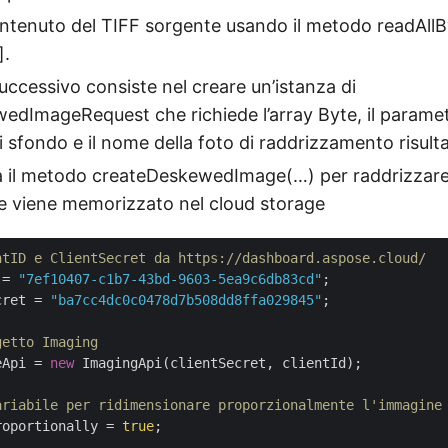
contenuto del TIFF sorgente usando il metodo readAll
].
uccessivo consiste nel creare un’istanza di
dImageRequest che richiede l’array Byte, il paramet
di sfondo e il nome della foto di raddrizzamento risult
a il metodo createDeskewedImage(…) per raddrizzare 
te viene memorizzato nel cloud storage
ntID e ClientSecret da https://dashboard.aspose.cloud/
 = 
"7ef10407-c1b7-43bd-9603-5ea9c6db83cd"
cret = 
"ba7cc4dc0c0478d7b508dd8ffa029845"
;

getto Imaging
eApi = 
new
 ImagingApi(clientSecret, clientId);

ariabile per ridimensionare proporzionalmente l'immagine
roportionally = 
true
;
