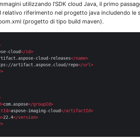
 immagini utilizzando l’SDK cloud Java, il primo passa
il relativo riferimento nel progetto java includendo le
 pom.xml (progetto di tipo build maven).
>
ose-cloud
</
id
>
rtifact.aspose-cloud-releases
</
name
>
tps://artifact.aspose.cloud/repo
</
url
>
y
>
>
d
>
com.aspose
</
groupId
>
ctId
>
aspose-imaging-cloud
</
artifactId
>
n
>
22.4
</
version
>
y
>