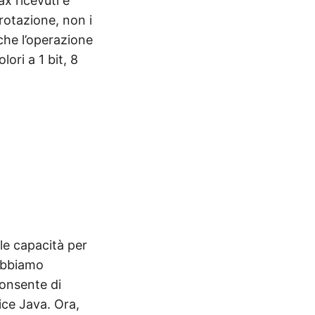
x ricevuti e
 rotazione, non i
che l’operazione
ori a 1 bit, 8
le capacità per
 abbiamo
onsente di
ice Java. Ora,