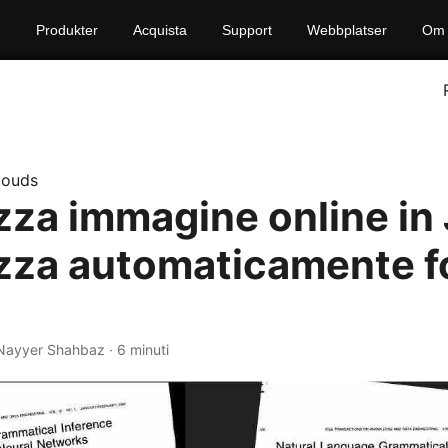
Produkter
Acquista
Support
Webbplatser
Om 
louds
zza immagine online in 
zza automaticamente f
 Nayyer Shahbaz · 6 minuti