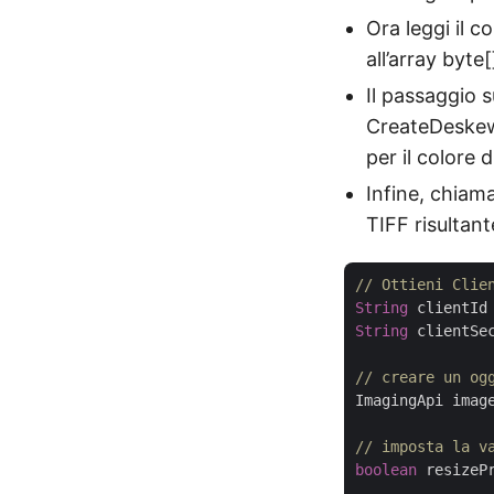
Ora leggi il 
all’array byte[
Il passaggio s
CreateDeskewe
per il colore 
Infine, chiam
TIFF risultan
// Ottieni Clie
String
 clientId
String
 clientSe
// creare un og
ImagingApi imag
// imposta la v
boolean
 resizeP