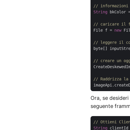
// informazioni
String
 bkColor 
// caricare il 
File f = 
new
 Fi
// leggere il c
byte[] inputStre
// creare un og
CreateDeskewedI
// Raddrizza la
Ora, se desideri s
seguente framm
// Ottieni Clie
String
 clientId