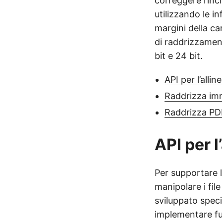
correggere l’inc
utilizzando le i
margini della ca
di raddrizzament
bit e 24 bit.
API per l’alli
Raddrizza imm
Raddrizza PD
API per 
Per supportare 
manipolare i fil
sviluppato spec
implementare fun