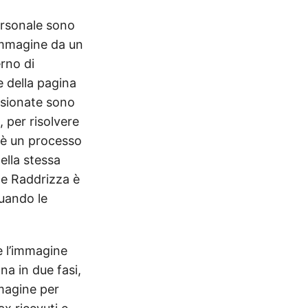
ersonale sono
immagine da un
erno di
e della pagina
nsionate sono
, per risolvere
 è un processo
ella stessa
ne Raddrizza è
quando le
e l’immagine
na in due fasi,
mmagine per