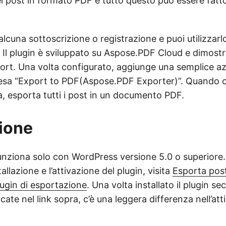
i post in formato PDF e tutto questo può essere fatt
alcuna sottoscrizione o registrazione e puoi utilizzarlo
 Il plugin è sviluppato su Aspose.PDF Cloud e dimostr
port. Una volta configurato, aggiunge una semplice a
cesa “Export to PDF(Aspose.PDF Exporter)”. Quando
a, esporta tutti i post in un documento PDF.
zione
nziona solo con WordPress versione 5.0 o superiore. P
tallazione e l’attivazione del plugin, visita
Esporta pos
lugin di esportazione
. Una volta installato il plugin se
icate nel link sopra, c’è una leggera differenza nell’at