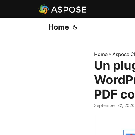
Home
Home
»
Aspose.C
Un plu
WordPr
PDF co
September 22, 2020