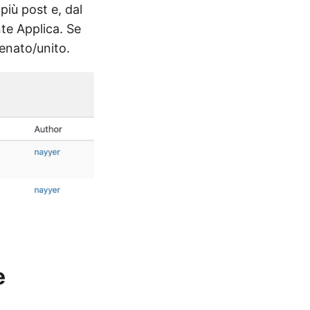
 più post e, dal
nte Applica. Se
tenato/unito.
e