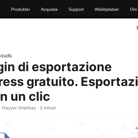
Produkter
Acquista
Support
Webbplatser
Om 
louds
gin di esportazione
ess gratuito. Esportazi
n un clic
· Nayyer Shahbaz · 3 minuti