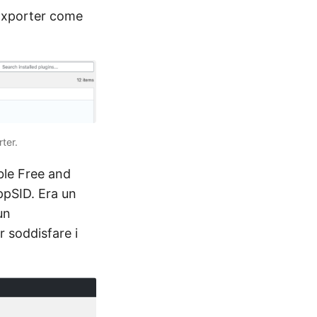
 Exporter come
ter.
able Free and
ppSID. Era un
un
r soddisfare i