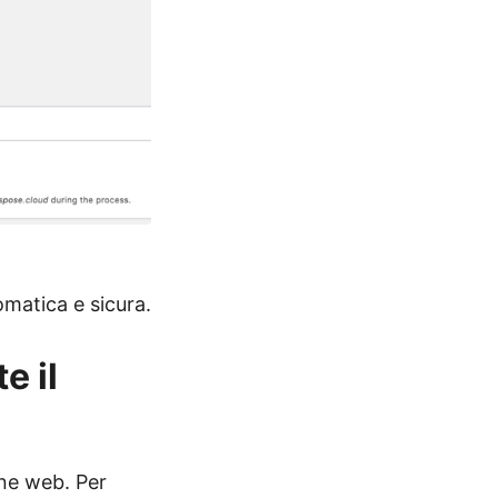
omatica e sicura.
e il
ine web. Per