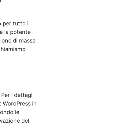
o
 per tutto il
a la potente
zione di massa
 chiamiamo
er i dettagli
t WordPress in
condo le
tivazione del