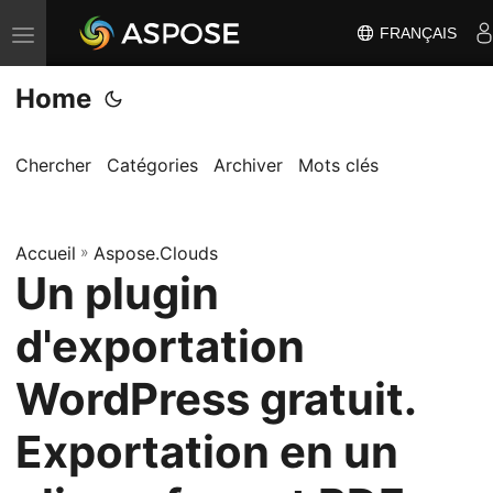
FRANÇAIS
B
a
Home
s
c
u
Chercher
Catégories
Archiver
Mots clés
l
e
Accueil
r
»
Aspose.Clouds
Un plugin
l
a
d'exportation
n
a
WordPress gratuit.
v
Exportation en un
i
g