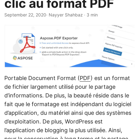
clic au format PDF
a
t
September 22, 2020
· Nayyer Shahbaz · 3 min
i
o
n
Portable Document Format (
PDF
) est un format
de fichier largement utilisé pour le partage
d’informations. De plus, la beauté réside dans le
fait que le formatage est indépendant du logiciel
d’application, du matériel ainsi que des systèmes
d’exploitation. De plus, WordPress est
l’application de blogging la plus utilisée. Ainsi,
pour la conservation à long terme et le partage