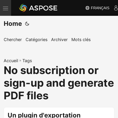
FRANÇAIS
B
a
Home
s
c
u
Chercher
Catégories
Archiver
Mots clés
l
e
Accueil
r
»
Tags
No subscription or
l
a
sign-up and generate
n
a
PDF files
v
i
g
Un plugin d'exportation