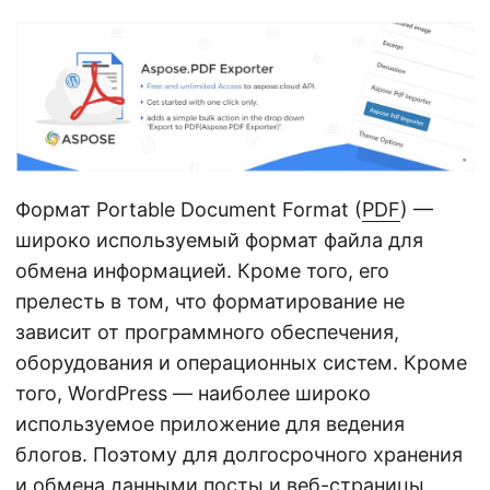
г
а
ц
и
ю
Формат Portable Document Format (
PDF
) —
широко используемый формат файла для
обмена информацией. Кроме того, его
прелесть в том, что форматирование не
зависит от программного обеспечения,
оборудования и операционных систем. Кроме
того, WordPress — наиболее широко
используемое приложение для ведения
блогов. Поэтому для долгосрочного хранения
и обмена данными посты и веб-страницы