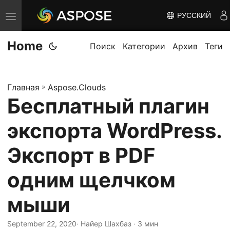
РУССКИЙ
П
е
Home
р
Поиск
Категории
Архив
Теги
е
к
Главная
»
Aspose.Clouds
л
Бесплатный плагин
ю
ч
экспорта WordPress.
и
т
Экспорт в PDF
ь
одним щелчком
н
а
мыши
в
и
September 22, 2020
· Найер Шахбаз · 3 мин