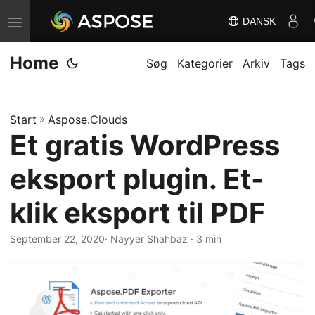
DANSK
S
k
Home
i
Søg
Kategorier
Arkiv
Tags
f
t
Start
»
Aspose.Clouds
n
Et gratis WordPress
a
v
eksport plugin. Et-
i
g
klik eksport til PDF
a
September 22, 2020
· Nayyer Shahbaz · 3 min
t
i
o
n