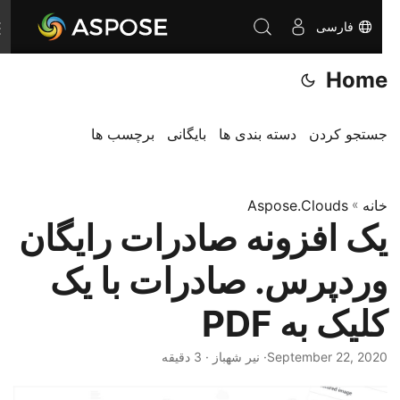
فارسی
T
o
Home
g
g
l
جستجو کردن
دسته بندی ها
بایگانی
برچسب ها
e
n
خانه
»
Aspose.Clouds
a
یک افزونه صادرات رایگان
v
i
وردپرس. صادرات با یک
g
a
کلیک به PDF
t
i
September 22, 2020
· نیر شهباز · 3 دقیقه
o