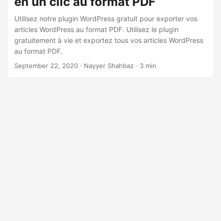
en un clic au format PDF
a
t
Utilisez notre plugin WordPress gratuit pour exporter vos
articles WordPress au format PDF. Utilisez le plugin
i
gratuitement à vie et exportez tous vos articles WordPress
o
au format PDF.
n
September 22, 2020
· Nayyer Shahbaz · 3 min