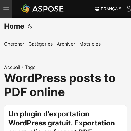
FRANÇAIS
B
a
Home
s
c
u
Chercher
Catégories
Archiver
Mots clés
l
e
Accueil
r
»
Tags
WordPress posts to
l
a
PDF online
n
a
v
Un plugin d'exportation
i
WordPress gratuit. Exportation
g