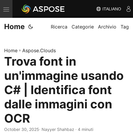
ITALIANO
V
ä
Home
x
Ricerca
Categorie
Archivio
Tag
l
a
Home
»
Aspose.Clouds
n
Trova font in
a
v
un'immagine usando
i
g
C# | Identifica font
e
dalle immagini con
r
i
OCR
n
g
October 30, 2025
· Nayyer Shahbaz · 4 minuti