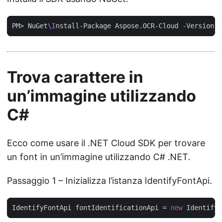
PM> NuGet
\I
Trova carattere in
un’immagine utilizzando
C#
Ecco come usare il .NET Cloud SDK per trovare
un font in un’immagine utilizzando C# .NET.
Passaggio 1 – Inizializza l’istanza IdentifyFontApi.
IdentifyFontApi fontIdentificationApi = 
new
 IdentifyF