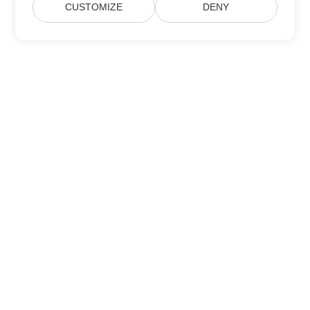
CUSTOMIZE
DENY
Casa
Prodotti
Nuove Versioni
Prezzi
Documenti
Supporto Gratuito