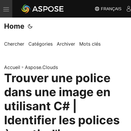
FRANÇAIS
B
a
Home
s
c
u
Chercher
Catégories
Archiver
Mots clés
l
e
Accueil
r
»
Aspose.Clouds
Trouver une police
l
a
dans une image en
n
a
utilisant C# |
v
Identifier les polices
i
g