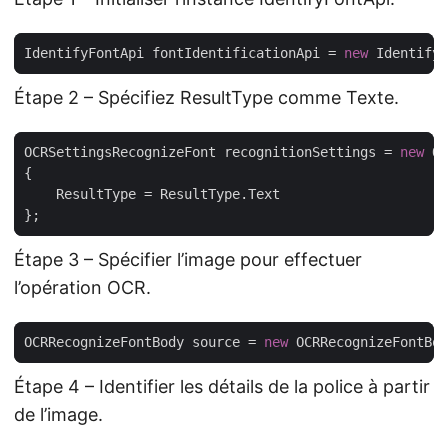
IdentifyFontApi fontIdentificationApi = 
new
 IdentifyF
Étape 2 – Spécifiez ResultType comme Texte.
OCRSettingsRecognizeFont recognitionSettings = 
new
Étape 3 – Spécifier l’image pour effectuer
l’opération OCR.
OCRRecognizeFontBody source = 
new
Étape 4 – Identifier les détails de la police à partir
de l’image.