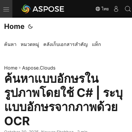
ไทย
T
o
Home
g
g
l
ค้นหา
หมวดหมู่
คลังเก็บเอกสารสำคัญ
แท็ก
e
n
Home
a
»
Aspose.Clouds
ค้นหาแบบอักษรใน
v
i
รูปภาพโดยใช้ C# | ระบุ
g
a
แบบอักษรจากภาพด้วย
t
OCR
i
o
October 30, 2025
· Nayyer Shahbaz · 2 min