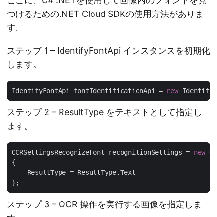
ここに、C# .NETを使用して画像内のフォントを見
つけるための.NET Cloud SDKの使用方法がありま
す。
ステップ 1 – IdentifyFontApi インスタンスを初期化
します。
IdentifyFontApi fontIdentificationApi = 
new
 IdentifyF
ステップ 2 – ResultType をテキストとして指定し
ます。
OCRSettingsRecognizeFont recognitionSettings = 
new
ステップ 3 – OCR 操作を実行する画像を指定しま