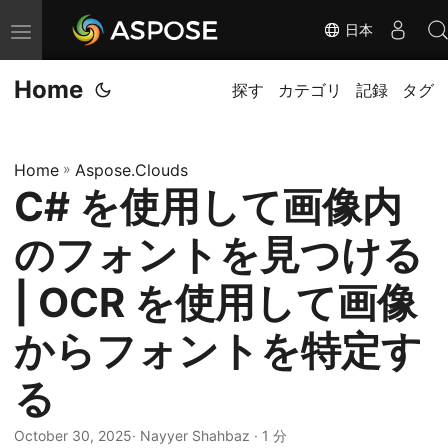
日本
ナ
ビ
Home
ゲ
探す
カテゴリ
記録
タグ
ー
シ
Home
»
Aspose.Clouds
ョ
C# を使用して画像内
ン
の
のフォントを見つける
切
り
| OCR を使用して画像
替
からフォントを特定す
え
る
October 30, 2025
· Nayyer Shahbaz · 1 分