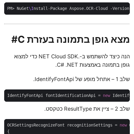
PM> NuGet
\I
מצא גופן בתמונה בעזרת C#
הנה כיצד להשתמש ב-.NET Cloud SDK כדי למצוא
גופן בתמונה באמצעות C# .NET.
שלב 1 – אתחל מופע של IdentifyFontApi.
IdentifyFontApi fontIdentificationApi = 
new
 Identif
שלב 2 – ציין את ResultType כטקסט.
OCRSettingsRecognizeFont recognitionSettings = 
new