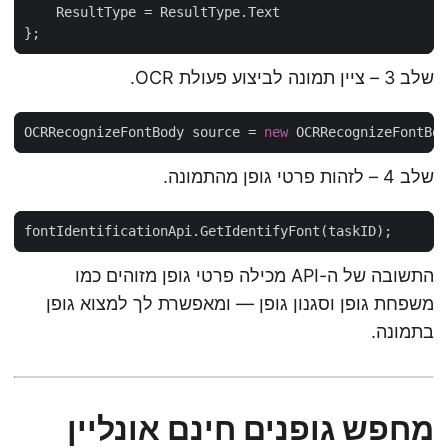
שלב 3 – ציין תמונה לביצוע פעולת OCR.
OCRRecognizeFontBody source = 
new
שלב 4 – לזהות פרטי גופן מהתמונה.
התשובה של ה-API מכילה פרטי גופן מזוהים כמו
משפחת גופן וסגנון גופן — ומאפשרת לך למצוא גופן
בתמונה.
מחפש גופנים חינם אונליין