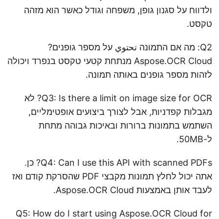
ולדווח על סגנון גופן, משפחה וגודל כאשר הוא מזהה
טקסט.
Q2: מה אם התמונה تحتوي על מספר גופנים?
Aspose.OCR Cloud מנתחת קטעי טקסט בנפרד ויכולה
לזהות מספר גופנים באותה תמונה.
Q3: Is there a limit on image size for OCR? לא
מגבלות קפדניות, אבל לצורך ביצועים אופטימליים,
השתמש בתמונות ברורות ובאיכות גבוהה מתחת
ל-50MB.
Q4: Can I use this API with scanned PDFs? כן.
אתה יכול לחלץ תמונות מקבצי PDF שהסרקת קודם ואז
לעבד אותן באמצעות Aspose.OCR Cloud.
Q5: How do I start using Aspose.OCR Cloud for