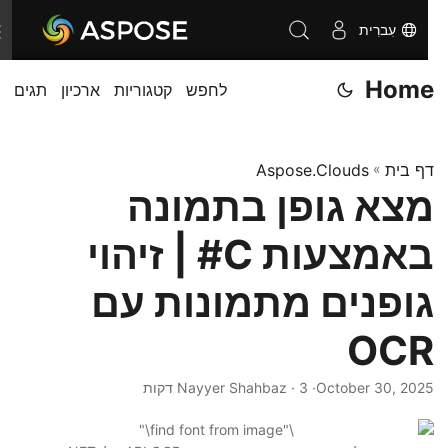
עִברִית
T
o
Home
לחפש
קטגוריות
ארכיון
תגים
g
g
l
דף בית
»
Aspose.Clouds
e
מצא גופן בתמונה
n
a
באמצעות C# | זיהוי
v
i
גופנים מתמונות עם
g
OCR
a
t
October 30, 2025
· Nayyer Shahbaz · 3 דקות
i
o