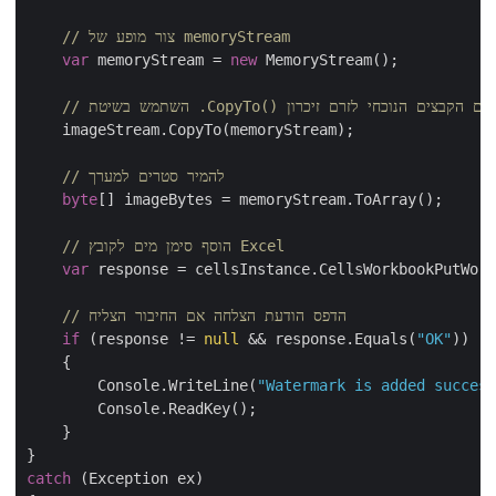
// צור מופע של memoryStream
var
 memoryStream = 
new
 MemoryStream();

CopyTo() וכתוב את זרם הקבצים הנוכחי לזרם זיכרון
    imageStream.CopyTo(memoryStream);

// להמיר סטרים למערך
byte
[] imageBytes = memoryStream.ToArray();

// הוסף סימן מים לקובץ Excel
var
 response = cellsInstance.CellsWorkbookPutWor
// הדפס הודעת הצלחה אם החיבור הצליח
if
 (response != 
null
 && response.Equals(
"OK"
))

    {

        Console.WriteLine(
"Watermark is added success
        Console.ReadKey();

    }

catch
 (Exception ex)
