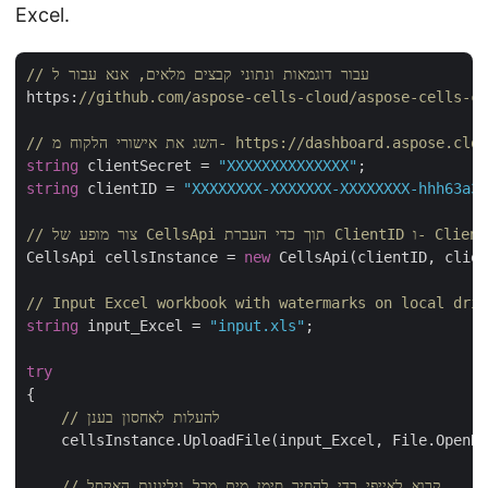
Excel.
// עבור דוגמאות ונתוני קבצים מלאים, אנא עבור ל 
https:
//github.com/aspose-cells-cloud/aspose-cells-cl
שג את אישורי הלקוח מ- https://dashboard.aspose.cloud/
string
 clientSecret = 
"XXXXXXXXXXXXXX"
string
 clientID = 
"XXXXXXXX-XXXXXXX-XXXXXXXX-hhh63a3a
 כדי העברת ClientID ו- ClientSecret
CellsApi cellsInstance = 
new
 CellsApi(clientID, clien
// Input Excel workbook with watermarks on local driv
string
 input_Excel = 
"input.xls"
;

try
{   

// להעלות לאחסון בענן
    cellsInstance.UploadFile(input_Excel, File.OpenRe
// קרוא לאייפי כדי להסיר סימן מים מכל גיליונות האקסל