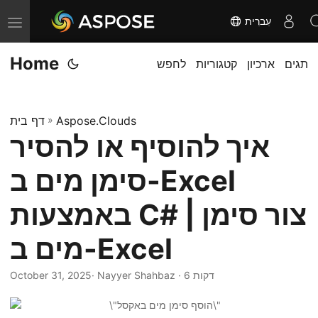
עִברִית
T
o
Home
תגים
ארכיון
קטגוריות
לחפש
g
g
l
Aspose.Clouds
»
דף בית
e
איך להוסיף או להסיר
n
a
סימן מים ב-Excel
v
i
באמצעות C# | צור סימן
g
מים ב-Excel
a
t
· Nayyer Shahbaz · 6 דקות
October 31, 2025
i
o