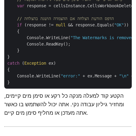
var
 response = cellsInstance.CellsWorkbookDeleteW
// הדפס הודעת הצלחה אם ההצמדה הושגה בהצלחה
if
 (response != 
null
 && response.Equals(
"OK"
))

    {

        Console.WriteLine(
"The Watermarks is removed 
        Console.ReadKey();

    }

catch
 (
Exception
 ex)

{

    Console.WriteLine(
"error:"
 + ex.Message + 
"\n"
 + 
הקטע קוד למעלה מנקה כל רקע או סימן מים קיימים,
ומחזיר גיליון עבודה נקי. אתה יכול להשתמש בו כאשר
אתה מעדכן או מחליף סימן מים קיים.