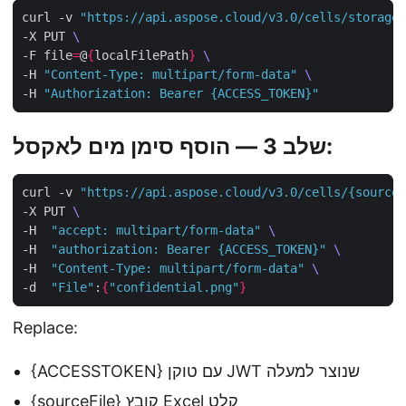
curl -v 
"https://api.aspose.cloud/v3.0/cells/storage/
-X PUT 
-F file
=
@
{
localFilePath
}
-H 
"Content-Type: multipart/form-data"
-H 
"Authorization: Bearer {ACCESS_TOKEN}"
שלב 3 — הוסף סימן מים לאקסל:
curl -v 
"https://api.aspose.cloud/v3.0/cells/{sourceF
-X PUT 
-H  
"accept: multipart/form-data"
-H  
"authorization: Bearer {ACCESS_TOKEN}"
-H  
"Content-Type: multipart/form-data"
-d  
"File"
:
{
"confidential.png"
}
Replace:
{ACCESSTOKEN} עם טוקן JWT שנוצר למעלה
{sourceFile} קובץ Excel קלט