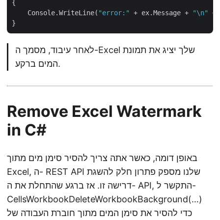
{

    Console.WriteLine(
"error:"
 + ex.Message + 
"\n"
 + 
לאחר עיבוד, מסמך ה-Excel שלך יציג את תמונת
המים ברקע.
Remove Excel Watermark
in C#
באופן דומה, כאשר אתה צריך להסיר סימן מים מתוך
Excel, ה- REST API שלנו מספק פתרון חלק להשגת
דרישה זו. אז ברגע שהתחלת את ה- API, התקשר ל-
CellsWorkbookDeleteWorkbookBackground(…)
כדי להסיר את סימן המים מתוך חוברת העבודה של