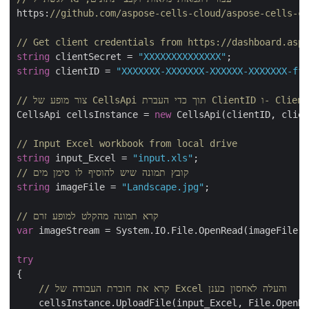
https:
//github.com/aspose-cells-cloud/aspose-cells-cl
// Get client credentials from https://dashboard.aspo
string
 clientSecret = 
"XXXXXXXXXXXXXX"
string
 clientID = 
"XXXXXXX-XXXXXXX-XXXXXX-XXXXXXX-ff5
 כדי העברת ClientID ו- ClientSecret
CellsApi cellsInstance = 
new
 CellsApi(clientID, clien
// Input Excel workbook from local drive
string
 input_Excel = 
"input.xls"
// קובץ תמונה שיש להוסיף לו סימן מים
string
 imageFile = 
"Landscape.jpg"
;

// קרא תמונה מהקלט למופע זרם
var
 imageStream = System.IO.File.OpenRead(imageFile);

try
{   

// קרא את חוברת העבודה של Excel והעלה לאחסון בענן
    cellsInstance.UploadFile(input_Excel, File.OpenRe