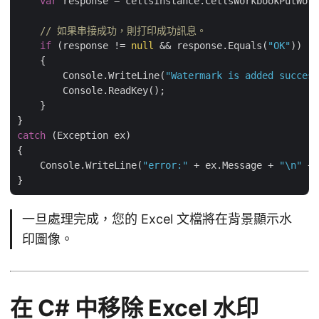
var
 response = cellsInstance.CellsWorkbookPutWor
// 如果串接成功，則打印成功訊息。
if
 (response != 
null
 && response.Equals(
"OK"
))

    {

        Console.WriteLine(
"Watermark is added success
        Console.ReadKey();

    }

catch
 (Exception ex)

{

    Console.WriteLine(
"error:"
 + ex.Message + 
"\n"
 + 
一旦處理完成，您的 Excel 文檔將在背景顯示水
印圖像。
在 C# 中移除 Excel 水印