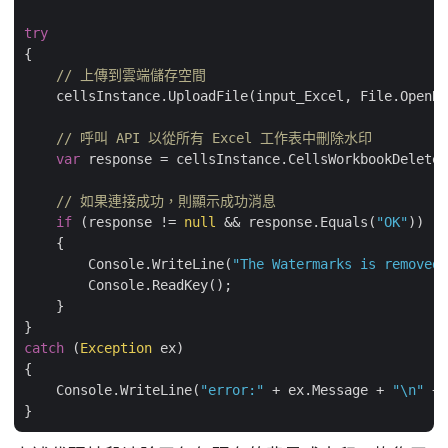
try
{   

// 上傳到雲端儲存空間
    cellsInstance.UploadFile(input_Excel, File.OpenRe
// 呼叫 API 以從所有 Excel 工作表中刪除水印
var
 response = cellsInstance.CellsWorkbookDeleteW
// 如果連接成功，則顯示成功消息
if
 (response != 
null
 && response.Equals(
"OK"
))

    {

        Console.WriteLine(
"The Watermarks is removed 
        Console.ReadKey();

    }

catch
 (
Exception
 ex)

{

    Console.WriteLine(
"error:"
 + ex.Message + 
"\n"
 + 