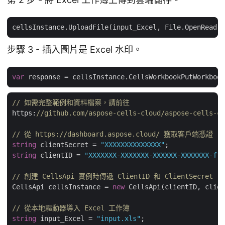
步驟 3 - 插入圖片是 Excel 水印。
var
 response = cellsInstance.CellsWorkbookPutWorkbook
// 如需完整範例和資料檔案，請前往 
https:
//github.com/aspose-cells-cloud/aspose-cells-cl
// 從 https://dashboard.aspose.cloud/ 獲取客戶端憑證
string
 clientSecret = 
"XXXXXXXXXXXXXX"
string
 clientID = 
"XXXXXXX-XXXXXXX-XXXXXX-XXXXXXX-ff5
// 創建 CellsApi 實例時傳遞 ClientID 和 ClientSecret
CellsApi cellsInstance = 
new
 CellsApi(clientID, clien
// 從本地驅動器導入 Excel 工作簿
string
 input_Excel = 
"input.xls"