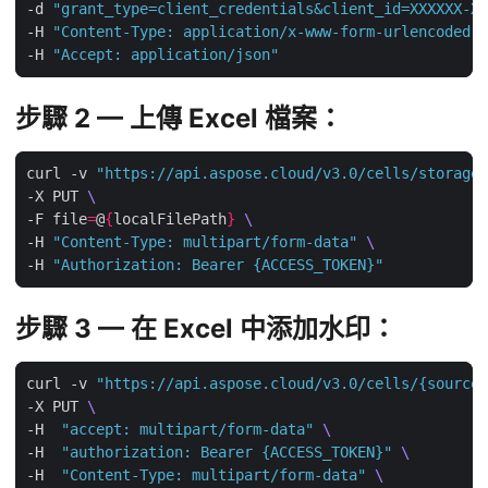
-d 
"grant_type=client_credentials&client_id=XXXXXX-XX
-H 
"Content-Type: application/x-www-form-urlencoded"
-H 
"Accept: application/json"
步驟 2 — 上傳 Excel 檔案：
curl -v 
"https://api.aspose.cloud/v3.0/cells/storage/
-X PUT 
-F file
=
@
{
localFilePath
}
-H 
"Content-Type: multipart/form-data"
-H 
"Authorization: Bearer {ACCESS_TOKEN}"
步驟 3 — 在 Excel 中添加水印：
curl -v 
"https://api.aspose.cloud/v3.0/cells/{sourceF
-X PUT 
-H  
"accept: multipart/form-data"
-H  
"authorization: Bearer {ACCESS_TOKEN}"
-H  
"Content-Type: multipart/form-data"