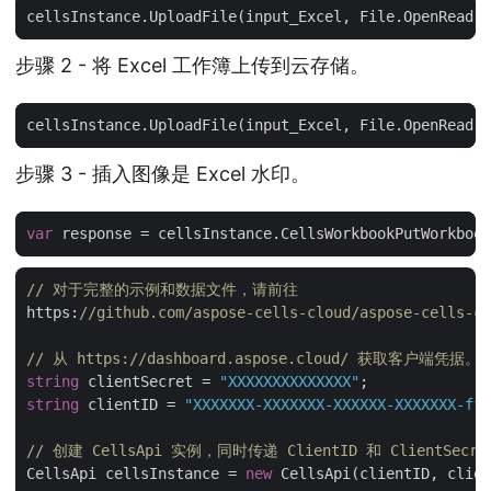
步骤 2 - 将 Excel 工作簿上传到云存储。
步骤 3 - 插入图像是 Excel 水印。
var
 response = cellsInstance.CellsWorkbookPutWorkbook
// 对于完整的示例和数据文件，请前往 
https:
//github.com/aspose-cells-cloud/aspose-cells-cl
// 从 https://dashboard.aspose.cloud/ 获取客户端凭据。
string
 clientSecret = 
"XXXXXXXXXXXXXX"
string
 clientID = 
"XXXXXXX-XXXXXXX-XXXXXX-XXXXXXX-ff5
// 创建 CellsApi 实例，同时传递 ClientID 和 ClientSecre
CellsApi cellsInstance = 
new
 CellsApi(clientID, clien