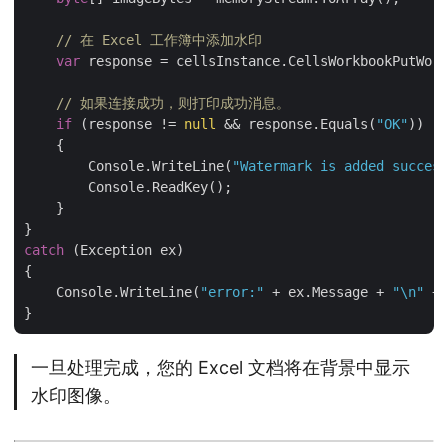
// 在 Excel 工作簿中添加水印
var
 response = cellsInstance.CellsWorkbookPutWor
// 如果连接成功，则打印成功消息。
if
 (response != 
null
 && response.Equals(
"OK"
))

    {

        Console.WriteLine(
"Watermark is added success
        Console.ReadKey();

    }

catch
 (Exception ex)

{

    Console.WriteLine(
"error:"
 + ex.Message + 
"\n"
 + 
一旦处理完成，您的 Excel 文档将在背景中显示
水印图像。