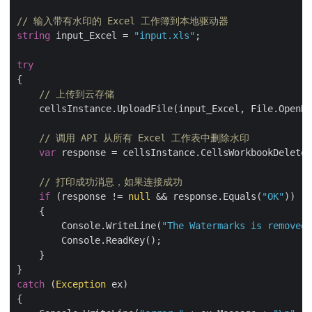
// 输入带有水印的 Excel 工作簿到本地驱动器
string
 input_Excel = 
"input.xls"
;

try
{   

// 上传到云存储
    cellsInstance.UploadFile(input_Excel, File.OpenRe
// 调用 API 从所有 Excel 工作表中删除水印
var
 response = cellsInstance.CellsWorkbookDeleteW
// 打印成功消息，如果连接成功
if
 (response != 
null
 && response.Equals(
"OK"
))

    {

        Console.WriteLine(
"The Watermarks is removed 
        Console.ReadKey();

    }

catch
 (
Exception
 ex)

{
