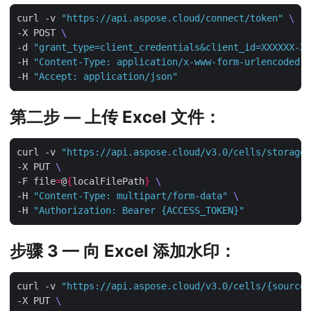
curl -v 
"https://api.aspose.cloud/connect/token"
-X POST 
-d 
"grant_type=client_credentials&client_id=XXXXXX-XX
-H 
"Content-Type: application/x-www-form-urlencoded"
-H 
"Accept: application/json"
第二步 — 上传 Excel 文件：
curl -v 
"https://api.aspose.cloud/v3.0/cells/storage/
-X PUT 
-F file
=
@
{
localFilePath
}
-H 
"Content-Type: multipart/form-data"
-H 
"Authorization: Bearer {ACCESS_TOKEN}"
步骤 3 — 向 Excel 添加水印：
curl -v 
"https://api.aspose.cloud/v3.0/cells/{sourceF
-X PUT 