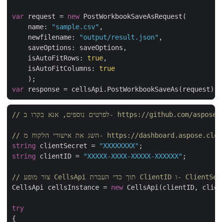
var
 request = 
new
    name: 
"sample.csv"
    newfilename: 
"output/result.json"
    isAutoFitRows: 
true
    isAutoFitColumns: 
true
var
https://github.com/aspose-cells-cloud/
 את אישורי הלקוח מ- https://dashboard.aspose.cloud/
string
 clientSecret = 
"XXXXXXXX"
string
 clientID = 
"XXXXX-XXXX-XXXXX-XXXXXX"
;

Cel תוך כדי העברת ClientID ו- ClientSecret
CellsApi cellsInstance = 
new
 CellsApi(clientID, clie
try
{
