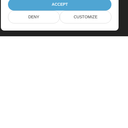
ACCEPT
DENY
CUSTOMIZE
Home
Products
New Releases
Pricing
Docs
Free Support
Paid Support
Paid Consulting
Blog
Websites