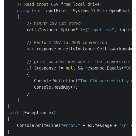
// Read input CSV from local drive
using
 (
var
 inputFile = System.IO.File.OpenRead(i
    {

// להעלות CSV לאחסון בענן
        cellsInstance.UploadFile(
"input.csv"
, inputF
// Perform CSV to JSON conversion
var
 response = cellsInstance.Cell.sWorkbook
// print success message if the conversion 
if
 (response != 
null
 && response.Equals(
"OK
        {

           Console.WriteLine(
"The CSV successfully 
           Console.ReadKey();

        }

    }

catch
 (Exception ex)

{

    Console.WriteLine(
"error:"
 + ex.Message + 
"\n"
 