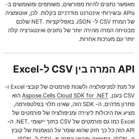
מאפשר נתונים להיות מפורשים, משותפים ומשומשים ב-
APIs ובשירותי אינטרנט מודרניים בקלות. לכן, אוטומציה
של המרת CSV ל- JSON באפליקציות .NET שלכם
מבטיחה המרה מהירה יותר של נתונים ואינטגרציה קלה
יותר עם מערכות אחרות.
API המרה בין CSV ל-Excel
על מנת למניפולציה ולשנות פורמטים של קובצי Excel ו-
CSV בענן,
Aspose.Cells Cloud SDK for .NET
הוא
פתרון מדהים. ה- SDK הזה, שאינו תלוי בפלטפורמה,
מציע את היכולות ליצירה ומניפולציה של פורמטים של
Excel כמו גם פורמטים של CSV בתוך יישומי .NET. ה-
API הזה כל כך חזק שהוא שומר על הנאמנות של קובץ
ה- JSON התוצאה ומבצע המרה מ- CSV ל- JSON