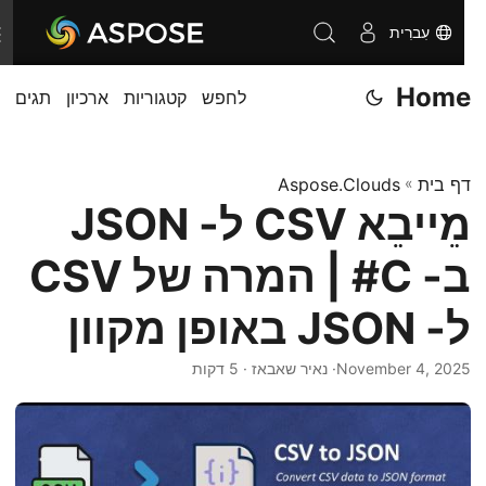
עִברִית
T
o
Home
לחפש
קטגוריות
ארכיון
תגים
g
g
l
דף בית
»
Aspose.Clouds
e
מֵייבֵא CSV ל- JSON
n
a
ב- C# | המרה של CSV
v
i
ל- JSON באופן מקוון
g
November 4, 2025
· נאיר שאבאז · 5 דקות
a
t
i
o