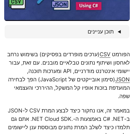
n
תוכן עניינים
הפורמט
CSV
(ערכים מופרדים בפסיקים) בשימוש נרחב
לאחסון ושיתוף נתונים טבלאיים מובנים. עם זאת, עבור
יישומי אינטרנט מודרניים, API ומערכות תוכנה,
JSON
(סימון אובייקטים של JavaScript) הפך לבחירה
המועדפת בזכות אופיו קל המשקל, ההיררכי והעצמאי
שפה.
במאמר זה, אנו נחקור כיצד לבצע המרת CSV ל-JSON
ב-C# .NET באמצעות ה-.NET Cloud SDK. אתם גם
תלמדו כיצד לשלב המרת נתונים מבוססת ענן ליישומים