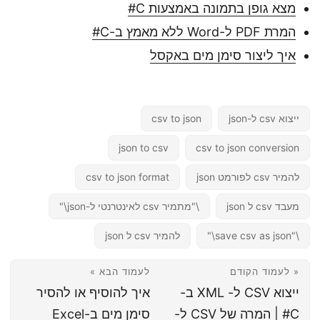
מצא גופן בתמונה באמצעות C#
המרת PDF ל-Word ללא מאמץ ב-C#
איך ליצור סימן מים באקסל
ייצוא csv ל-json
csv to json
json to csv
csv to json conversion
להמיר csv לפורמט json
csv to json format
מעבד csv ל json
\"מתמיר csv לאינטרנטי ל-json\"
\"save csv as json\"
להמיר csv ל json
« לעמוד הקודם
לעמוד הבא »
ייצוא CSV ל- XML ב-
איך להוסיף או להסיר
C# | המרה של CSV ל-
סימן מים ב-Excel