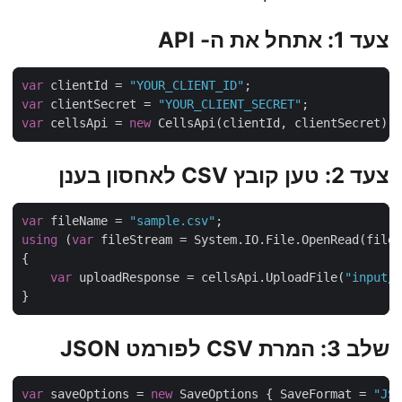
צעד 1: אתחל את ה- API
var
 clientId = 
"YOUR_CLIENT_ID"
var
 clientSecret = 
"YOUR_CLIENT_SECRET"
var
 cellsApi = 
new
צעד 2: טען קובץ CSV לאחסון בענן
var
 fileName = 
"sample.csv"
using
 (
var
var
 uploadResponse = cellsApi.UploadFile(
"input
שלב 3: המרת CSV לפורמט JSON
var
 saveOptions = 
new
 SaveOptions { SaveFormat = 
"J