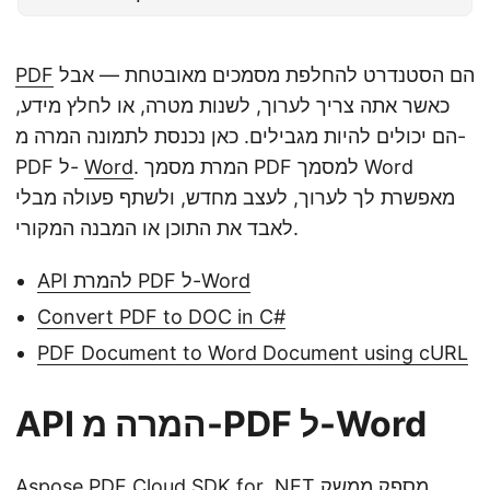
n
הם הסטנדרט להחלפת מסמכים מאובטחת — אבל
PDF
כאשר אתה צריך לערוך, לשנות מטרה, או לחלץ מידע,
הם יכולים להיות מגבילים. כאן נכנסת לתמונה המרה מ-
. המרת מסמך PDF למסמך Word
Word
PDF ל-
מאפשרת לך לערוך, לעצב מחדש, ולשתף פעולה מבלי
לאבד את התוכן או המבנה המקורי.
API להמרת PDF ל-Word
Convert PDF to DOC in C#
PDF Document to Word Document using cURL
API המרה מ-PDF ל-Word
מספק ממשק
Aspose.PDF Cloud SDK for .NET