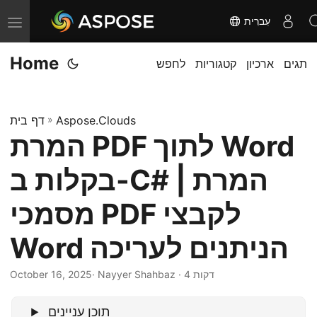
עִברִית
T
o
Home
תגים
ארכיון
קטגוריות
לחפש
g
g
l
Aspose.Clouds
»
דף בית
e
המרת PDF לתוך Word
n
a
בקלות ב-C# | המרת
v
i
מסמכי PDF לקבצי
g
Word הניתנים לעריכה
a
t
· Nayyer Shahbaz · 4 דקות
October 16, 2025
i
o
תוכן עניינים