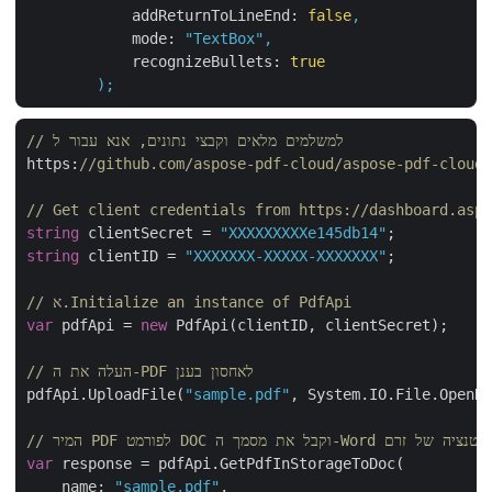
addReturnToLineEnd:
false
,
mode:
"TextBox"
,
recognizeBullets:
true
);
// למשלמים מלאים וקבצי נתונים, אנא עבור ל 
https:
//github.com/aspose-pdf-cloud/aspose-pdf-cloud-
// Get client credentials from https://dashboard.aspo
string
 clientSecret = 
"XXXXXXXXXe145db14"
string
 clientID = 
"XXXXXXX-XXXXX-XXXXXXX"
;

// א.Initialize an instance of PdfApi
var
 pdfApi = 
new
 PdfApi(clientID, clientSecret);

// העלה את ה-PDF לאחסון בענן
pdfApi.UploadFile(
"sample.pdf"
, System.IO.File.OpenRe
ת מסמך ה-Word התוצאה באינסטנציה של זרם
var
 response = pdfApi.GetPdfInStorageToDoc(

    name: 
"sample.pdf"
,
