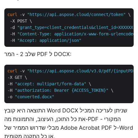
curl
 -v 
"https://api.aspose.cloud/connect/token"
 \

 -X POST \

 -d 
"grant_type=client_credentials&client_id=XXXXXX-
 -H 
"Content-Type: application/x-www-form-urlencoded"
 -H 
"Accept: application/json"
שלב 2 - המר PDF ל DOCX:
curl
 -v 
"https://api.aspose.cloud/v3.0/pdf/{inputPDF}
-X GET \

-H 
"accept: multipart/form-data"
 \

-H 
"authorization: Bearer {ACCESS_TOKEN}"
 \

-o 
"converted.docx"
התוצאה היא קובץ Word DOCX שניתן לעריכה המכיל
את כל התוכן, העיצוב, והתמונות מה-PDF המקורי -
מבלי שדרוש הממיר של Adobe Acrobat PDF ל-Word
או כל התקנה מקומית.