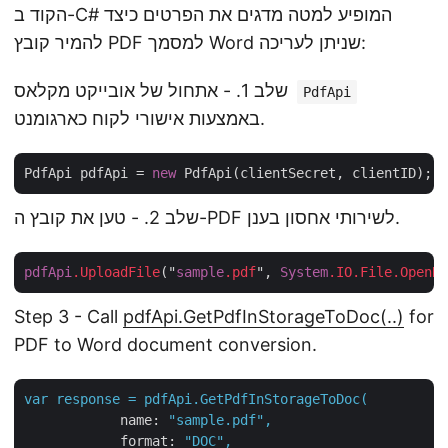
הקוד ב-C# המופיע למטה מדגים את הפרטים כיצד
להמיר קובץ PDF למסמך Word שניתן לעריכה:
שלב 1. - אתחול של אובייקט מקלאס
PdfApi
באמצעות אישורי לקוח כארגומנט.
PdfApi pdfApi = 
new
שלב 2. - טען את קובץ ה-PDF לשירותי אחסון בענן.
pdfApi
.UploadFile
("
sample
.pdf
", 
System
.IO
.File
.OpenRe
Step 3 - Call
pdfApi.GetPdfInStorageToDoc(..)
for
PDF to Word document conversion.
var
response
=
pdfApi.GetPdfInStorageToDoc(
name:
"sample.pdf"
,
format:
"DOC"
,