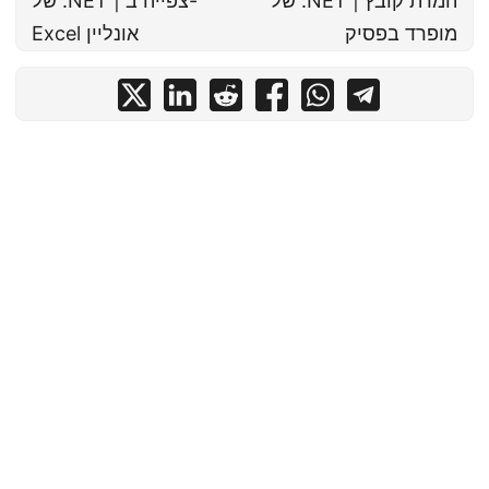
של .NET | המרת קובץ
של .NET | צפייה ב-
מופרד בפסיק
Excel אונליין