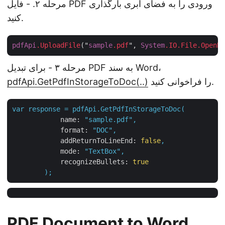
مرحله ۲. - فایل PDF ورودی را به فضای ابری بارگذاری
کنید.
pdfApi
.UploadFile
("
sample
.pdf
", 
System
.IO
.File
.OpenRe
مرحله ۳ - برای تبدیل PDF به سند Word،
را فراخوانی کنید.
pdfApi.GetPdfInStorageToDoc(..)
var
response
=
pdfApi.GetPdfInStorageToDoc(
name:
"sample.pdf"
,
format:
"DOC"
,
addReturnToLineEnd:
false
,
mode:
"TextBox"
,
recognizeBullets:
true
);
PDF Document to Word