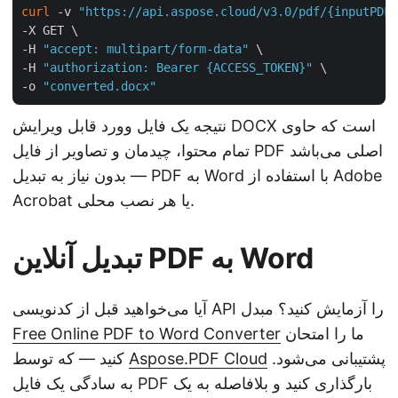
curl
 -v 
"https://api.aspose.cloud/v3.0/pdf/{inputPDF}
-X GET \

-H 
"accept: multipart/form-data"
 \

-H 
"authorization: Bearer {ACCESS_TOKEN}"
 \

-o 
"converted.docx"
نتیجه یک فایل وورد قابل ویرایش DOCX است که حاوی
تمام محتوا، چیدمان و تصاویر از فایل PDF اصلی می‌باشد
— بدون نیاز به تبدیل PDF به Word با استفاده از Adobe
Acrobat یا هر نصب محلی.
تبدیل آنلاین PDF به Word
آیا می‌خواهید قبل از کدنویسی API را آزمایش کنید؟ مبدل
ما را امتحان
Free Online PDF to Word Converter
پشتیبانی می‌شود.
Aspose.PDF Cloud
کنید — که توسط
به سادگی یک فایل PDF بارگذاری کنید و بلافاصله به یک