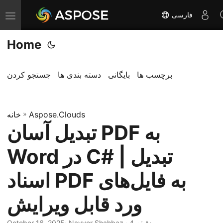
فارسی
T
o
Home
g
g
l
برچسب ها
بایگانی
دسته بندی ها
جستجو کردن
e
n
Aspose.Clouds
»
a
خانه
تبدیل آسان PDF به
v
i
Word در C# | تبدیل
g
a
اسناد PDF به فایل‌های
t
ورد قابل ویرایش
i
o
· Nayyer Shahbaz · 4 دقیقه
October 16, 2025