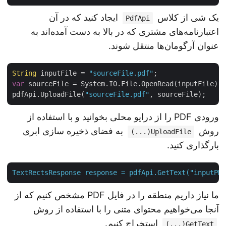
یک شی از کلاس
ایجاد کنید که در آن
PdfApi
اعتبارنامه‌های مشتری که در بالا به دست آمده‌اند به
عنوان آرگومان‌ها منتقل شوند.
String
 inputFile = 
"sourceFile.pdf"
var
 sourceFile = System.IO.File.OpenRead(inputFile);
pdfApi.UploadFile(
"sourceFile.pdf"
ورودی PDF را از درایو محلی بخوانید و با استفاده از
روش
به فضای ذخیره سازی ابری
UploadFile(...)
بارگذاری کنید.
TextRectsResponse
response
=
pdfApi.GetText("inputP
ما نیاز داریم منطقه را در فایل PDF مشخص کنیم که از
آنجا می‌خواهیم محتوای متنی را با استفاده از روش
استخراج کنیم.
GetText(...)