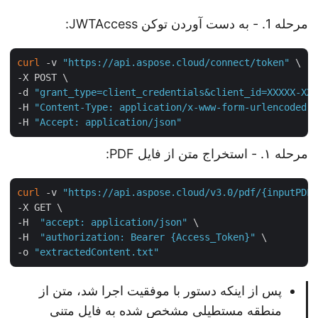
مرحله 1. - به دست آوردن توکن JWTAccess:
curl
 -v 
"https://api.aspose.cloud/connect/token"
 \

-X POST \

-d 
"grant_type=client_credentials&client_id=XXXXX-X
-H 
"Content-Type: application/x-www-form-urlencoded
-H 
"Accept: application/json"
مرحله ۱. - استخراج متن از فایل PDF:
curl
 -v 
"https://api.aspose.cloud/v3.0/pdf/{inputPD
-X GET \

-H  
"accept: application/json"
 \

-H  
"authorization: Bearer {Access_Token}"
 \

-o 
"extractedContent.txt"
پس از اینکه دستور با موفقیت اجرا شد، متن از
منطقه مستطیلی مشخص شده به فایل متنی