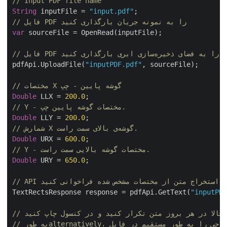
// Input PDF file name
String
 inputFile = 
"input.pdf"
// فایل PDF را به نمونه جریان بارگذاری کنید
var
 sourceFile = OpenRead(inputFile);

// فایل PDF را به فضای ذخیره‌سازی ابری بارگذاری کنید
pdfApi.UploadFile(
"inputPDF.pdf"
, sourceFile);

// مختصات X گوشه پایین - چپ
Double
 LLX = 
200.0
// Y - مختصات گوشه پایین چپ.
Double
 LLY = 
200.0
// شمارش X گوشه‌ی بالای سمت راست.
Double
 URX = 
600.0
// Y - مختصات گوشه بالایی سمت راست.
Double
 URY = 
650.0
;

TextRectsResponse response = pdfApi.GetText(
"inputP
/ حالا در هر بروز متن تکرار کنید و در کنسول چاپ کنید