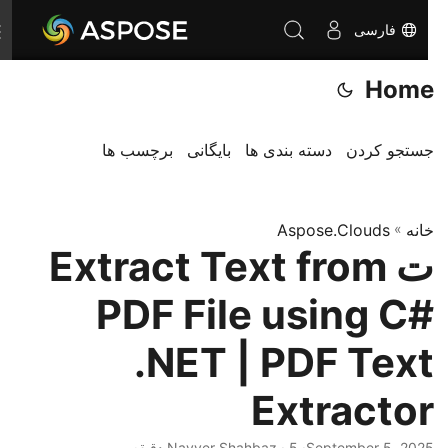
فارسی
T
o
Home
g
g
l
جستجو کردن
دسته بندی ها
بایگانی
برچسب ها
e
n
خانه
»
Aspose.Clouds
a
ت Extract Text from
v
i
PDF File using C#
g
a
.NET | PDF Text
t
Extractor
i
o
September 5, 2025
· Nayyer Shahbaz · 5 دقیقه