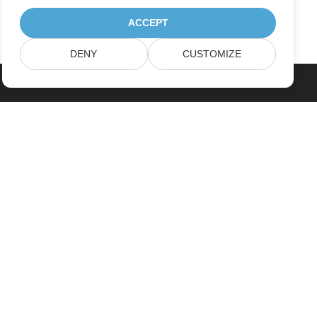
ACCEPT
DENY
CUSTOMIZE
خانه
محصولات
آخرین انتشارات، تازه به بازار آمده ها
قیمت گذاری
اسناد
پشتیبانی رایگان
مشاوره رایگان